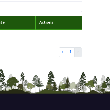
ate
Actions
‹
1
›