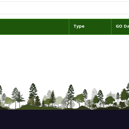
Type
GO D