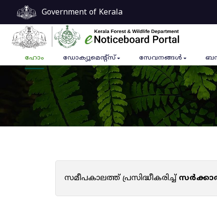
Government of Kerala
ഹോം
ഡോക്യുമെൻ്റ്സ്
സേവനങ്ങൾ
ബന
സമീപകാലത്ത് പ്രസിദ്ധീകരിച്ച്
സർക്കാ