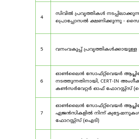
സിവിൽ പ്രവൃത്തികൾ നടപ്പിലാക്
4
പ്രൊപ്പോസൽ ക്ഷണിക്കുന്നു - സൈലന
5
വനംവകുപ്പ് പ്രവൃത്തികൾക്കായു
ഓൺലൈൻ സോഫ്റ്റ്‌വെയർ ആപ്ലിക്കേ
6
നടത്തുന്നതിനായി, CERT-IN അംഗീക
കൺസർവേറ്റർ ഓഫ് ഫോറസ്റ്റ്സ് (ഐ
ഓൺലൈൻ സോഫ്റ്റ്‌വെയർ ആപ്ലിക്ക
7
ഏജൻസികളിൽ നിന്ന് ക്വട്ടേഷനുകൾ
ഫോറസ്റ്റ്സ് (ഐടി)