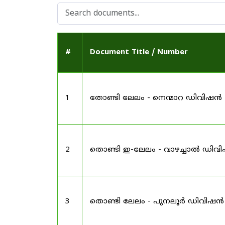
#
Document Title / Number
1
തോണ്ടി ലേലം - നെന്മാറ ഡിവിഷൻ
2
തൊണ്ടി ഇ-ലേലം - വാഴച്ചാൽ ഡിവ
3
തൊണ്ടി ലേലം - പുനലൂർ ഡിവിഷൻ