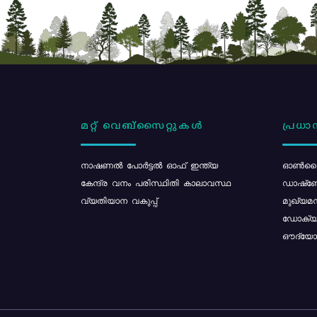
മറ്റ് വെബ്സൈറ്റുകൾ
പ്രധാന
നാഷണൽ പോർട്ടൽ ഓഫ് ഇന്ത്യ
ഓൺലൈ
കേന്ദ്ര വനം പരിസ്ഥിതി കാലാവസ്ഥ
ഡാഷ്ബ
വ്യതിയാന വകുപ്പ്
മുഖ്യമന
ഡോക്യു
ഔദ്യോഗ