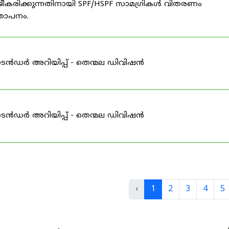
ീകരിക്കുന്നതിനായി SPF/HSPF സാമഗ്രികൾ വിതരണം
്ഞാപനം.
ടെൻഡർ അറിയിപ്പ് - തെന്മല ഡിവിഷൻ
ടെൻഡർ അറിയിപ്പ് - തെന്മല ഡിവിഷൻ
‹
1
2
3
4
5