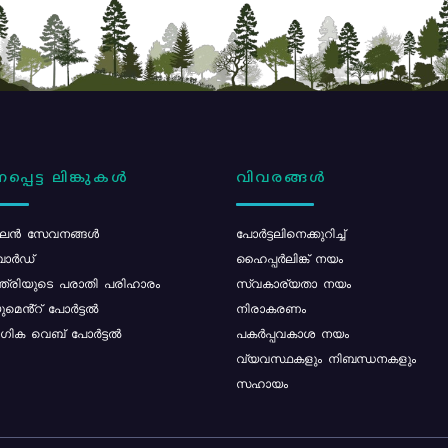
പ്പെട്ട ലിങ്കുകൾ
വിവരങ്ങൾ
ൻ സേവനങ്ങൾ
പോര്‍ട്ടലിനെക്കുറിച്ച്
ോർഡ്
ഹൈപ്പർലിങ്ക് നയം
്ത്രിയുടെ പരാതി പരിഹാരം
സ്വകാര്യതാ നയം
മെൻ്റ് പോർട്ടൽ
നിരാകരണം
ിക വെബ് പോർട്ടൽ
പകർപ്പവകാശ നയം
വ്യവസ്ഥകളും നിബന്ധനകളും
സഹായം