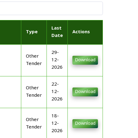
Last
Type
Actions
Date
29-
Other
12-
Download
Tender
2026
22-
Other
12-
Download
Tender
2026
18-
Other
12-
Download
Tender
2026