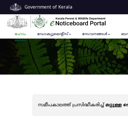
Government of Kerala
ഹോം
ഡോക്യുമെൻ്റ്സ്
സേവനങ്ങൾ
ബന
സമീപകാലത്ത് പ്രസിദ്ധീകരിച്ച്
മറ്റുള്