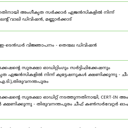
കുന്നതിനായി അംഗീകൃത സർക്കാർ ഏജൻസികളിൽ നിന്ന്
്റ് വാലി ഡിവിഷൻ, മണ്ണാർക്കാട്
ള്ള ഇ-ടെൻഡർ വിജ്ഞാപനം - തെന്മല ഡിവിഷൻ
ഷന്റെ സുരക്ഷാ ഓഡിറ്റിംഗും സർട്ടിഫിക്കേഷനും
ൃത ഏജൻസികളിൽ നിന്ന് ക്വട്ടേഷനുകൾ ക്ഷണിക്കുന്നു - ചീ
.ടി.),തിരുവനന്തപുരം
േഷന്റെ സുരക്ഷാ ഓഡിറ്റ് നടത്തുന്നതിനായി, CERT-IN അ
 ക്ഷണിക്കുന്നു - തിരുവനന്തപുരം ചീഫ് കൺസർവേറ്റർ ഓഫ