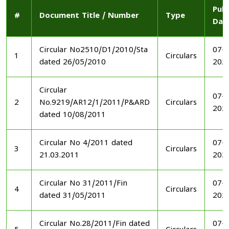
Publ
#
Document Title / Number
Type
Dat
Circular No2510/D1/2010/Sta
07-1
1
Circulars
dated 26/05/2010
202
Circular
07-1
2
No.9219/AR12/1/2011/P&ARD
Circulars
202
dated 10/08/2011
Circular No 4/2011 dated
07-1
3
Circulars
21.03.2011
202
Circular No 31/2011/Fin
07-1
4
Circulars
dated 31/05/2011
202
Circular No.28/2011/Fin dated
07-1