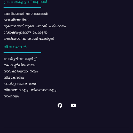
പ്രധാനപ്പെട്ട ലിങ്കുകൾ
ഓൺലൈൻ സേവനങ്ങൾ
ഡാഷ്ബോർഡ്
മുഖ്യമന്ത്രിയുടെ പരാതി പരിഹാരം
ഡോക്യുമെൻ്റ് പോർട്ടൽ
ഔദ്യോഗിക വെബ് പോർട്ടൽ
വിവരങ്ങൾ
പോര്‍ട്ടലിനെക്കുറിച്ച്
ഹൈപ്പർലിങ്ക് നയം
സ്വകാര്യതാ നയം
നിരാകരണം
പകർപ്പവകാശ നയം
വ്യവസ്ഥകളും നിബന്ധനകളും
സഹായം