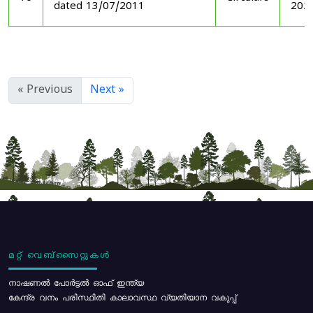
dated 13/07/2011
202
« Previous
Next »
മറ്റ് വെബ്സൈറ്റുകൾ
നാഷണൽ പോർട്ടൽ ഓഫ് ഇന്ത്യ
കേന്ദ്ര വനം പരിസ്ഥിതി കാലാവസ്ഥ വ്യതിയാന വകുപ്പ്