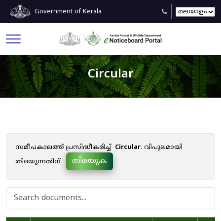
Government of Kerala
Circular
സമീപകാലത്ത് പ്രസിദ്ധീകരിച്ച്
Circular
. വിപുലമായി
തിരയുക
തിരയുന്നതിന്