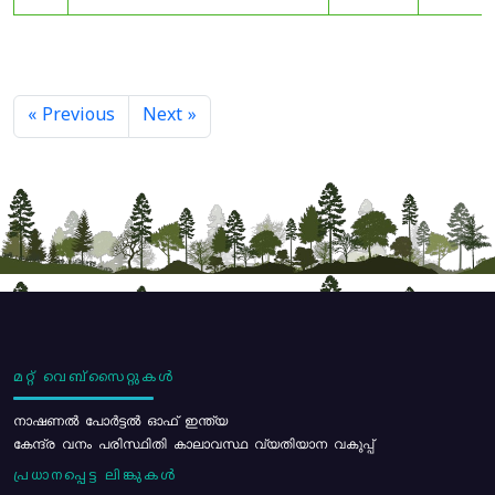
« Previous
Next »
മറ്റ് വെബ്സൈറ്റുകൾ
നാഷണൽ പോർട്ടൽ ഓഫ് ഇന്ത്യ
കേന്ദ്ര വനം പരിസ്ഥിതി കാലാവസ്ഥ വ്യതിയാന വകുപ്പ്
പ്രധാനപ്പെട്ട ലിങ്കുകൾ