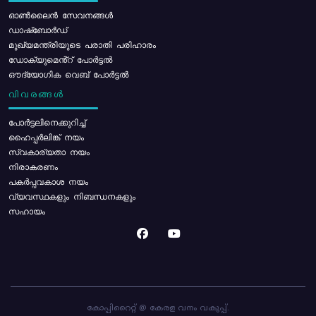
ഓൺലൈൻ സേവനങ്ങൾ
ഡാഷ്ബോർഡ്
മുഖ്യമന്ത്രിയുടെ പരാതി പരിഹാരം
ഡോക്യുമെൻ്റ് പോർട്ടൽ
ഔദ്യോഗിക വെബ് പോർട്ടൽ
വിവരങ്ങൾ
പോര്‍ട്ടലിനെക്കുറിച്ച്
ഹൈപ്പർലിങ്ക് നയം
സ്വകാര്യതാ നയം
നിരാകരണം
പകർപ്പവകാശ നയം
വ്യവസ്ഥകളും നിബന്ധനകളും
സഹായം
കോപ്പിറൈറ്റ് @ കേരള വനം വകുപ്പ്.