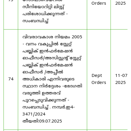
73
സോഫ്ട്‍വെയറിൽ
Orders
2025
സീനിയോറിറ്റി ലിസ്റ്റ്
പരിശോധിക്കുന്നത് -
സംബന്ധിച്ച്
വിവരാവകാശ നിയമം 2005
- വനം വകുപ്പിൽ സ്റ്റേറ്റ്
പബ്ലിക് ഇൻഫർമേഷൻ
ഓഫീസർ/അസിസ്റ്റന്റ് സ്റ്റേറ്റ്
പബ്ലിക് ഇൻഫർമേഷൻ
ഓഫീസർ /അപ്പീൽ
Dept
11-07-
74
അധികാരി എന്നിവരുടെ
Orders
2025
സ്ഥാന നിർദ്ദേശം -ഭേദഗതി
വരുത്തി ഉത്തരവ്
പുറപ്പെടുവിക്കുന്നത് -
സംബന്ധിച്ച് . നമ്പർ.ഇ4-
3471/2024
തീയതി:09.07.2025