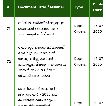
Publis
#
Document Title / Number
Type
Date
സിവിൽ വർക്ക്സിനുള്ള ഇ-
Dept
15-07-
71
ടെൻഡർ വിജ്ഞാപനം -
Orders
2025
ചാലക്കുടി ഡിവിഷൻ
ഫോറസ്റ്റ് ഡ്രൈവർമാർക്ക്
റേഷ്യോ പ്രൊമേഷൻ
അനുവദിച്ചുകൊണ്ട്
Dept
15-07-
72
പുറപ്പെടുവിക്കുന്ന ഉത്തരവ്
Orders
2025
.നമ്പർ ഇ2-1760/2025
തീയതി:15.07.2025
ഓൺലൈൻ ജനറൽ
ട്രാൻസ്ഫർ - 2025 ലെ
പൊതുസ്ഥലം മാറ്റം -
Dept
10-07-