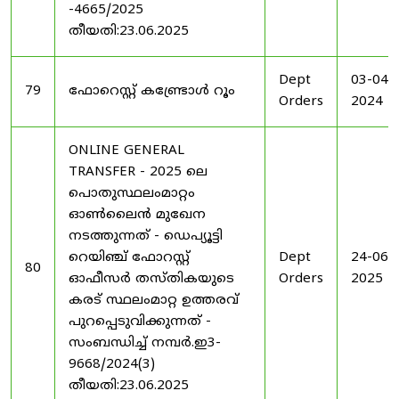
-4665/2025
തീയതി:23.06.2025
Dept
03-04-
79
ഫോറെസ്റ്റ് കണ്ട്രോൾ റൂം
Orders
2024
ONLINE GENERAL
TRANSFER - 2025 ലെ
പൊതുസ്ഥലംമാറ്റം
ഓൺലൈൻ മുഖേന
നടത്തുന്നത് - ഡെപ്യൂട്ടി
റെയിഞ്ച് ഫോറസ്റ്റ്
Dept
24-06-
80
ഓഫീസർ തസ്തികയുടെ
Orders
2025
കരട് സ്ഥലംമാറ്റ ഉത്തരവ്
പുറപ്പെടുവിക്കുന്നത് -
സംബന്ധിച്ച് നമ്പർ.ഇ3-
9668/2024(3)
തീയതി:23.06.2025