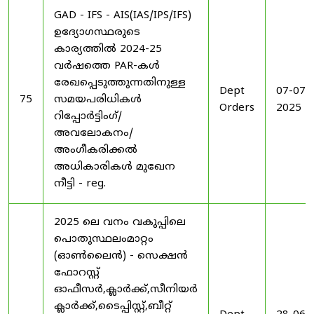
GAD - IFS - AIS(IAS/IPS/IFS)
ഉദ്യോഗസ്ഥരുടെ
കാര്യത്തിൽ 2024-25
വർഷത്തെ PAR-കൾ
രേഖപ്പെടുത്തുന്നതിനുള്ള
Dept
07-07-
75
സമയപരിധികൾ
Orders
2025
റിപ്പോർട്ടിംഗ്/
അവലോകനം/
അംഗീകരിക്കൽ
അധികാരികൾ മുഖേന
നീട്ടി - reg.
2025 ലെ വനം വകുപ്പിലെ
പൊതുസ്ഥലംമാറ്റം
(ഓൺലൈൻ) - സെക്ഷൻ
ഫോറസ്റ്റ്
ഓഫീസർ,ക്ലാർക്ക്,സീനിയർ
ക്ലാർക്ക്,ടൈപ്പിസ്റ്റ്,ബീറ്റ്