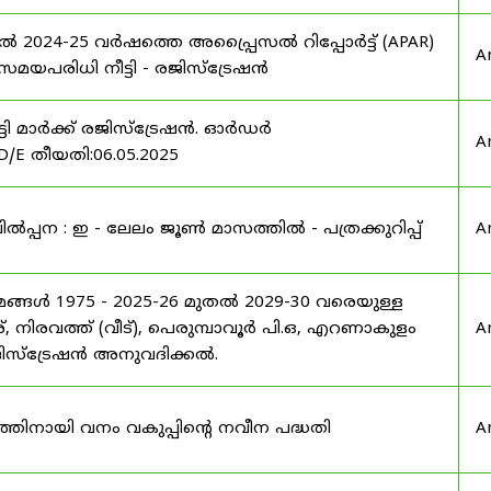
ൽ 2024-25 വർഷത്തെ അപ്പ്രൈസൽ റിപ്പോർട്ട് (APAR)
A
പരിധി നീട്ടി - രജിസ്ട്രേഷൻ
്ടി മാർക്ക് രജിസ്ട്രേഷൻ. ഓർഡർ
A
/E തീയതി:06.05.2025
പന : ഇ - ലേലം ജൂൺ മാസത്തിൽ - പത്രക്കുറിപ്പ്
A
യമങ്ങൾ 1975 - 2025-26 മുതൽ 2029-30 വരെയുള്ള
്, നിരവത്ത് (വീട്), പെരുമ്പാവൂർ പി.ഒ, എറണാകുളം
A
 രജിസ്ട്രേഷൻ അനുവദിക്കൽ.
നത്തിനായി വനം വകുപ്പിന്റെ നവീന പദ്ധതി
A