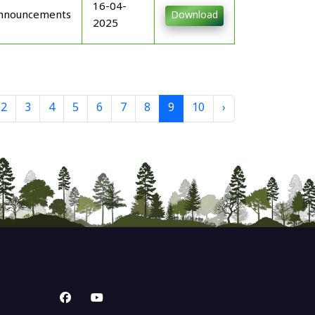
16-04-
nnouncements
Download
2025
2
3
4
5
6
7
8
9
10
›