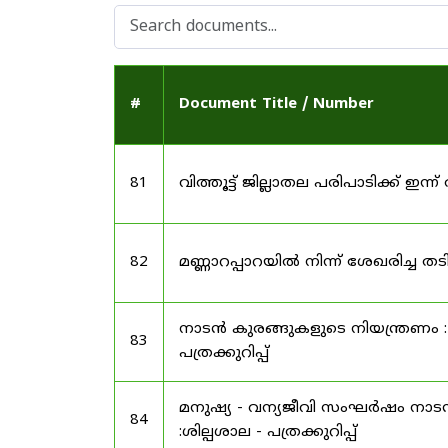
#
Document Title / Number
81
വിത്തൂട്ട് ജില്ലാതല പരിപാടിക്ക് ഇന്ന് 
82
മണ്ണാറപ്പാറയിൽ നിന്ന് ശേഖരിച്ച 
നാടൻ കുരങ്ങുകളുടെ നിയന്ത്രണം : 
83
പത്രക്കുറിപ്പ്
മനുഷ്യ - വന്യജീവി സംഘർഷം നാടൻ 
84
:ശില്പശാല - പത്രക്കുറിപ്പ്