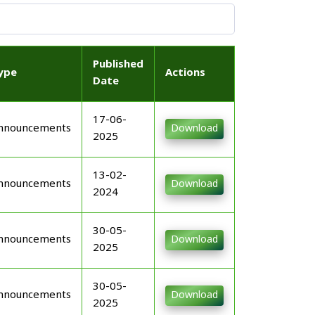
Published
ype
Actions
Date
17-06-
nnouncements
Download
2025
13-02-
nnouncements
Download
2024
30-05-
nnouncements
Download
2025
30-05-
nnouncements
Download
2025