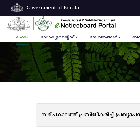
Government of Kerala
ഹോം
ഡോക്യുമെൻ്റ്സ്
സേവനങ്ങൾ
ബന
സമീപകാലത്ത് പ്രസിദ്ധീകരിച്ച്
പ്രഖ്യാ