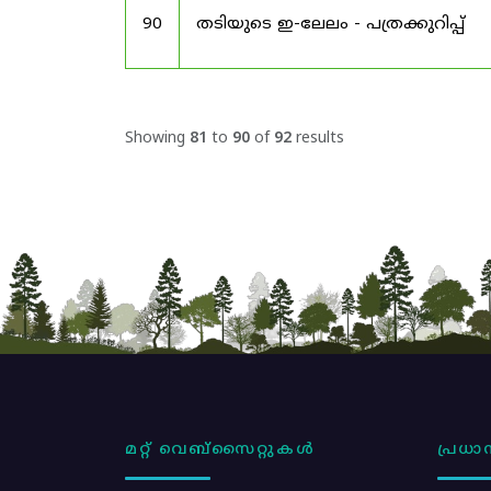
90
തടിയുടെ ഇ-ലേലം - പത്രക്കുറിപ്പ്
Showing
81
to
90
of
92
results
മറ്റ് വെബ്സൈറ്റുകൾ
പ്രധാന