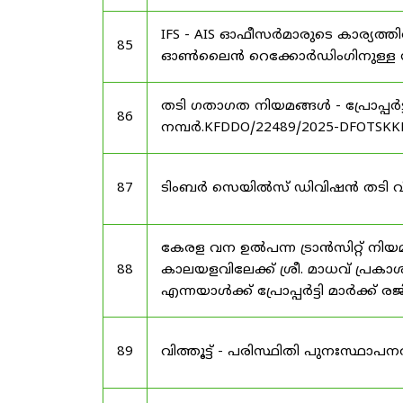
IFS - AIS ഓഫീസർമാരുടെ കാര്യത്തി
85
ഓൺലൈൻ റെക്കോർഡിംഗിനുള്ള സമയ
തടി ഗതാഗത നിയമങ്ങൾ - പ്രോപ്പർട
86
നമ്പർ.KFDDO/22489/2025-DFOTSKKD
87
ടിംബർ സെയിൽസ് ഡിവിഷൻ തടി വിൽപ്
കേരള വന ഉൽ‌പന്ന ട്രാൻസിറ്റ് നി
88
കാലയളവിലേക്ക് ശ്രീ. മാധവ് പ്രകാശ
എന്നയാൾക്ക് പ്രോപ്പർട്ടി മാർക്ക്
89
വിത്തൂട്ട് - പരിസ്ഥിതി പുനഃസ്ഥാപ