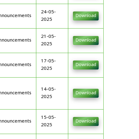
24-05-
nnouncements
Download
2025
21-05-
nnouncements
Download
2025
17-05-
nnouncements
Download
2025
14-05-
nnouncements
Download
2025
15-05-
nnouncements
Download
2025