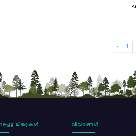
A
‹
1
പ്പെട്ട ലിങ്കുകൾ
വിവരങ്ങൾ