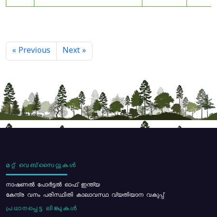
« Previous
Next »
മറ്റ് വെബ്സൈറ്റുകൾ
നാഷണൽ പോർട്ടൽ ഓഫ് ഇന്ത്യ
കേന്ദ്ര വനം പരിസ്ഥിതി കാലാവസ്ഥ വ്യതിയാന വകുപ്പ്
പ്രധാനപ്പെട്ട ലിങ്കുകൾ