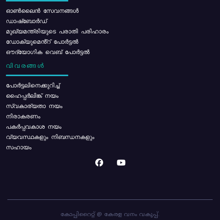
ഓൺലൈൻ സേവനങ്ങൾ
ഡാഷ്ബോർഡ്
മുഖ്യമന്ത്രിയുടെ പരാതി പരിഹാരം
ഡോക്യുമെൻ്റ് പോർട്ടൽ
ഔദ്യോഗിക വെബ് പോർട്ടൽ
വിവരങ്ങൾ
പോര്‍ട്ടലിനെക്കുറിച്ച്
ഹൈപ്പർലിങ്ക് നയം
സ്വകാര്യതാ നയം
നിരാകരണം
പകർപ്പവകാശ നയം
വ്യവസ്ഥകളും നിബന്ധനകളും
സഹായം
കോപ്പിറൈറ്റ് @ കേരള വനം വകുപ്പ്.