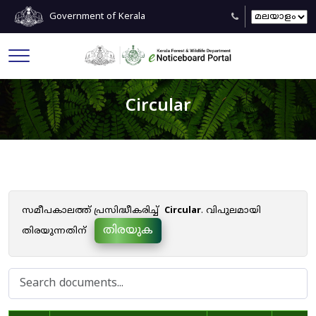
Government of Kerala
Circular
സമീപകാലത്ത് പ്രസിദ്ധീകരിച്ച്
Circular
. വിപുലമായി
തിരയുക
തിരയുന്നതിന്