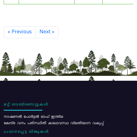
« Previous
Next »
മറ്റ് വെബ്സൈറ്റുകൾ
നാഷണൽ പോർട്ടൽ ഓഫ് ഇന്ത്യ
കേന്ദ്ര വനം പരിസ്ഥിതി കാലാവസ്ഥ വ്യതിയാന വകുപ്പ്
പ്രധാനപ്പെട്ട ലിങ്കുകൾ