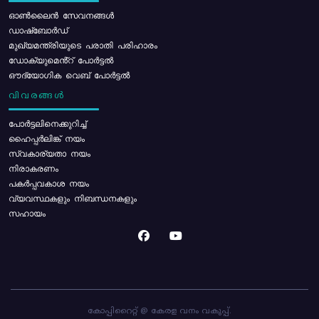
ഓൺലൈൻ സേവനങ്ങൾ
ഡാഷ്ബോർഡ്
മുഖ്യമന്ത്രിയുടെ പരാതി പരിഹാരം
ഡോക്യുമെൻ്റ് പോർട്ടൽ
ഔദ്യോഗിക വെബ് പോർട്ടൽ
വിവരങ്ങൾ
പോര്‍ട്ടലിനെക്കുറിച്ച്
ഹൈപ്പർലിങ്ക് നയം
സ്വകാര്യതാ നയം
നിരാകരണം
പകർപ്പവകാശ നയം
വ്യവസ്ഥകളും നിബന്ധനകളും
സഹായം
കോപ്പിറൈറ്റ് @ കേരള വനം വകുപ്പ്.