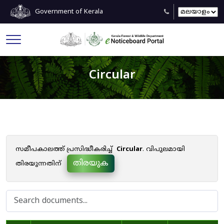
Government of Kerala
Circular
സമീപകാലത്ത് പ്രസിദ്ധീകരിച്ച്
Circular
. വിപുലമായി
തിരയുക
തിരയുന്നതിന്