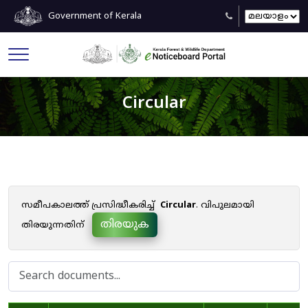
Government of Kerala
Circular
സമീപകാലത്ത് പ്രസിദ്ധീകരിച്ച്
Circular
. വിപുലമായി
തിരയുക
തിരയുന്നതിന്