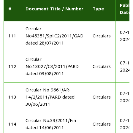
Publi
#
Document Title / Number
Type
Date
Circular
07-11
111
No45351/Spl.C2/2011/GAD
Circulars
2024
dated 28/07/2011
Circular
07-11
112
No.13027/C3/2011/PARD
Circulars
2024
dated 03/08/2011
Circular No 9661/AR-
07-11
113
14/2/2011/PARD dated
Circulars
2024
30/06/2011
Circular No.33/2011/Fin
07-11
114
Circulars
dated 14/06/2011
2024