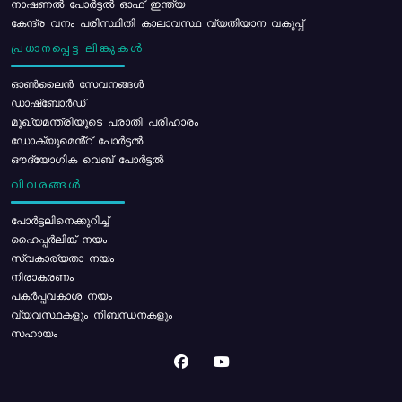
നാഷണൽ പോർട്ടൽ ഓഫ് ഇന്ത്യ
കേന്ദ്ര വനം പരിസ്ഥിതി കാലാവസ്ഥ വ്യതിയാന വകുപ്പ്
പ്രധാനപ്പെട്ട ലിങ്കുകൾ
ഓൺലൈൻ സേവനങ്ങൾ
ഡാഷ്ബോർഡ്
മുഖ്യമന്ത്രിയുടെ പരാതി പരിഹാരം
ഡോക്യുമെൻ്റ് പോർട്ടൽ
ഔദ്യോഗിക വെബ് പോർട്ടൽ
വിവരങ്ങൾ
പോര്‍ട്ടലിനെക്കുറിച്ച്
ഹൈപ്പർലിങ്ക് നയം
സ്വകാര്യതാ നയം
നിരാകരണം
പകർപ്പവകാശ നയം
വ്യവസ്ഥകളും നിബന്ധനകളും
സഹായം