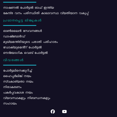
നാഷണൽ പോർട്ടൽ ഓഫ് ഇന്ത്യ
കേന്ദ്ര വനം പരിസ്ഥിതി കാലാവസ്ഥ വ്യതിയാന വകുപ്പ്
പ്രധാനപ്പെട്ട ലിങ്കുകൾ
ഓൺലൈൻ സേവനങ്ങൾ
ഡാഷ്ബോർഡ്
മുഖ്യമന്ത്രിയുടെ പരാതി പരിഹാരം
ഡോക്യുമെൻ്റ് പോർട്ടൽ
ഔദ്യോഗിക വെബ് പോർട്ടൽ
വിവരങ്ങൾ
പോര്‍ട്ടലിനെക്കുറിച്ച്
ഹൈപ്പർലിങ്ക് നയം
സ്വകാര്യതാ നയം
നിരാകരണം
പകർപ്പവകാശ നയം
വ്യവസ്ഥകളും നിബന്ധനകളും
സഹായം