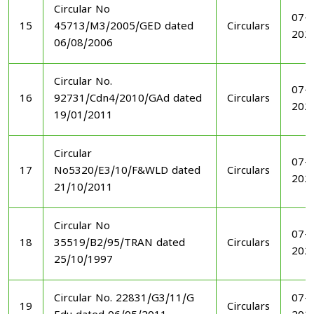
Circular No
07-1
15
45713/M3/2005/GED dated
Circulars
202
06/08/2006
Circular No.
07-1
16
92731/Cdn4/2010/GAd dated
Circulars
202
19/01/2011
Circular
07-1
17
No5320/E3/10/F&WLD dated
Circulars
202
21/10/2011
Circular No
07-1
18
35519/B2/95/TRAN dated
Circulars
202
25/10/1997
Circular No. 22831/G3/11/G
07-1
19
Circulars