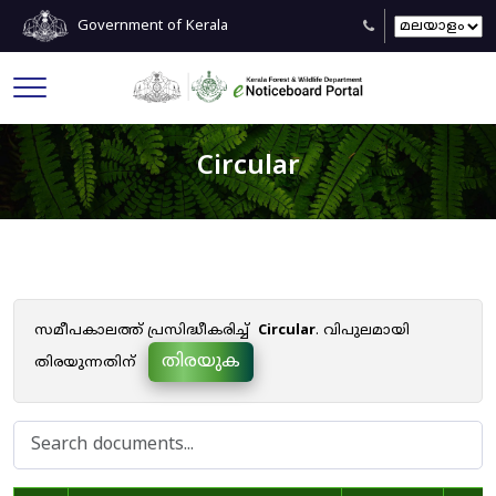
Government of Kerala
Circular
സമീപകാലത്ത് പ്രസിദ്ധീകരിച്ച്
Circular
. വിപുലമായി
തിരയുക
തിരയുന്നതിന്