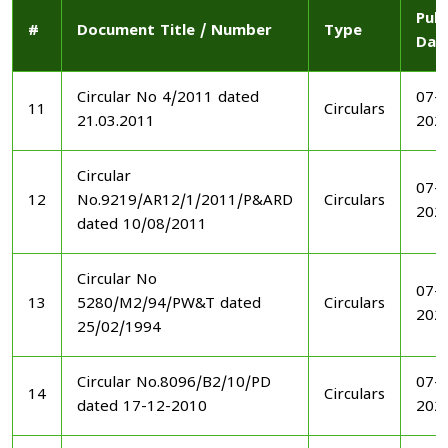
Publ
#
Document Title / Number
Type
Dat
Circular No 4/2011 dated
07-1
11
Circulars
21.03.2011
202
Circular
07-1
12
No.9219/AR12/1/2011/P&ARD
Circulars
202
dated 10/08/2011
Circular No
07-1
13
5280/M2/94/PW&T dated
Circulars
202
25/02/1994
Circular No.8096/B2/10/PD
07-1
14
Circulars
dated 17-12-2010
202