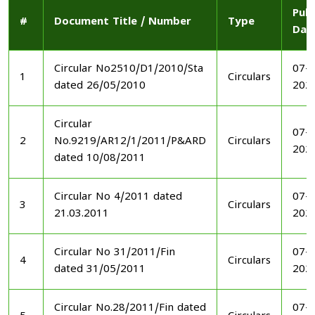
Publ
#
Document Title / Number
Type
Dat
Circular No2510/D1/2010/Sta
07-1
1
Circulars
dated 26/05/2010
202
Circular
07-1
2
No.9219/AR12/1/2011/P&ARD
Circulars
202
dated 10/08/2011
Circular No 4/2011 dated
07-1
3
Circulars
21.03.2011
202
Circular No 31/2011/Fin
07-1
4
Circulars
dated 31/05/2011
202
Circular No.28/2011/Fin dated
07-1