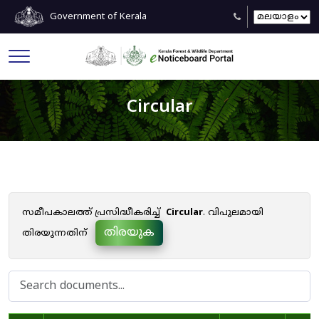
Government of Kerala
Circular
സമീപകാലത്ത് പ്രസിദ്ധീകരിച്ച്
Circular
. വിപുലമായി
തിരയുക
തിരയുന്നതിന്