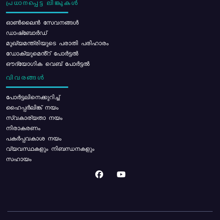
പ്രധാനപ്പെട്ട ലിങ്കുകൾ
ഓൺലൈൻ സേവനങ്ങൾ
ഡാഷ്ബോർഡ്
മുഖ്യമന്ത്രിയുടെ പരാതി പരിഹാരം
ഡോക്യുമെൻ്റ് പോർട്ടൽ
ഔദ്യോഗിക വെബ് പോർട്ടൽ
വിവരങ്ങൾ
പോര്‍ട്ടലിനെക്കുറിച്ച്
ഹൈപ്പർലിങ്ക് നയം
സ്വകാര്യതാ നയം
നിരാകരണം
പകർപ്പവകാശ നയം
വ്യവസ്ഥകളും നിബന്ധനകളും
സഹായം