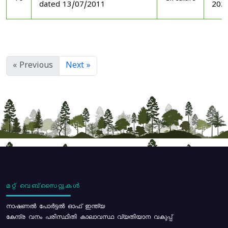
dated 13/07/2011
202
« Previous
Next »
മറ്റ് വെബ്സൈറ്റുകൾ
നാഷണൽ പോർട്ടൽ ഓഫ് ഇന്ത്യ
കേന്ദ്ര വനം പരിസ്ഥിതി കാലാവസ്ഥ വ്യതിയാന വകുപ്പ്