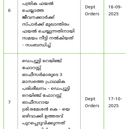
പത്രിക ഫയൽ
Dept
18-09-
6
ചെയ്യാത്ത
Orders
2025
ജീവനക്കാർക്ക്
സ്പാർക്ക് മുഖാന്തിരം
ഫയൽ ചെയ്യുന്നതിനായി
സമയം നീട്ടി നൽകിയത്
- സംബന്ധിച്ച്
ഡെപ്യൂട്ടി റെയിഞ്ച്
ഫോറസ്റ്റ്
ഓഫീസർമാരുടെ 3
മാസത്തെ പ്രാഥമിക
പരിശീലനം - ഡെപ്യൂട്ടി
റെയിഞ്ച് ഫോറസ്റ്റ്
Dept
17-10-
7
ഓഫീസറായ
Orders
2025
ശ്രി.രമേശൻ കെ - യെ
ഒഴിവാക്കി ഉത്തരവ്
പുറപ്പെടുവിക്കുന്നത്