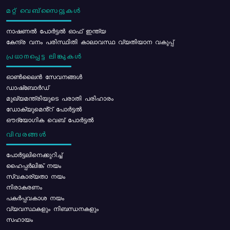
മറ്റ് വെബ്സൈറ്റുകൾ
നാഷണൽ പോർട്ടൽ ഓഫ് ഇന്ത്യ
കേന്ദ്ര വനം പരിസ്ഥിതി കാലാവസ്ഥ വ്യതിയാന വകുപ്പ്
പ്രധാനപ്പെട്ട ലിങ്കുകൾ
ഓൺലൈൻ സേവനങ്ങൾ
ഡാഷ്ബോർഡ്
മുഖ്യമന്ത്രിയുടെ പരാതി പരിഹാരം
ഡോക്യുമെൻ്റ് പോർട്ടൽ
ഔദ്യോഗിക വെബ് പോർട്ടൽ
വിവരങ്ങൾ
പോര്‍ട്ടലിനെക്കുറിച്ച്
ഹൈപ്പർലിങ്ക് നയം
സ്വകാര്യതാ നയം
നിരാകരണം
പകർപ്പവകാശ നയം
വ്യവസ്ഥകളും നിബന്ധനകളും
സഹായം