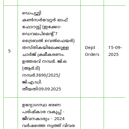
ഡെപ്യൂട്ടി
കൺസർവേറ്റർ ഓഫ്
ഫോറസ്റ്റ് (ഇക്കോ-
ഡെവലപ്മെന്റ് 7
ട്രൈബൽ വെൽഫെയർ)
തസ്തികയിലേക്കുള്ള
Dept
15-09-
5
ചാർജ് ക്രമീകരണം.
Orders
2025
ഉത്തരവ് നമ്പർ. ജി.ഒ.
(ആർ.ടി)
നമ്പർ.3890/2025/
ജി.എ.ഡി.
തീയതി:09.09.2025
ഉദ്യോഗസ്ഥ ഭരണ
പരിഷ്കാര വകുപ്പ് -
ജീവനകാര്യം - 2024
വർഷത്തെ സ്വത്ത് വിവര