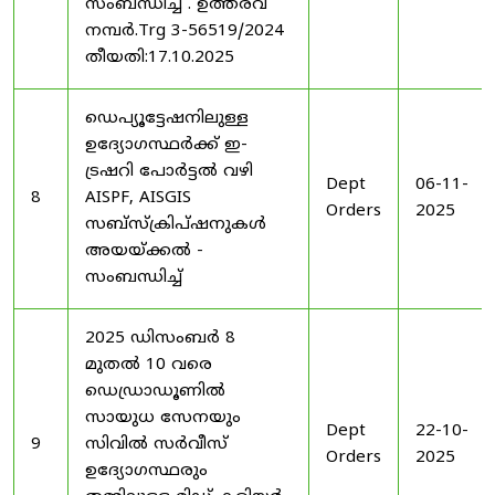
സംബന്ധിച്ച് . ഉത്തരവ്
നമ്പർ.Trg 3-56519/2024
തീയതി:17.10.2025
ഡെപ്യൂട്ടേഷനിലുള്ള
ഉദ്യോഗസ്ഥർക്ക് ഇ-
ട്രഷറി പോർട്ടൽ വഴി
Dept
06-11-
8
AISPF, AISGIS
Orders
2025
സബ്‌സ്‌ക്രിപ്‌ഷനുകൾ
അയയ്ക്കൽ -
സംബന്ധിച്ച്
2025 ഡിസംബർ 8
മുതൽ 10 വരെ
ഡെഡ്രാഡൂണിൽ
സായുധ സേനയും
Dept
22-10-
9
സിവിൽ സർവീസ്
Orders
2025
ഉദ്യോഗസ്ഥരും