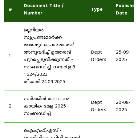
Document Title /
Published
#
Type
Number
Date
ജൂനിയർ
സൂപ്രണ്ടുമാർക്ക്
റേഷ്യോ പ്രൊമോഷൻ
അനുവദിച്ച് ഉത്തരവ്
Dept
25-09-
1
പുറപ്പെടുവിക്കുന്നത് -
Orders
2025
സംബന്ധിച്ച് .നമ്പർ.ഇ3-
1524/2023
തീയതി:24.09.2025
സർക്കിൾ തല വനം
Dept
20-08-
2
കായിക മേള 2025 -
Orders
2025
സംബന്ധിച്ച്
ഐ.എഫ്.എസ് -