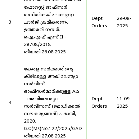
റാന്നിയിലെ ഡിവിഷണൽ
ഫോറസ്റ്റ് ഓഫീസർ
തസ്തികയിലേക്കുള്ള
Dept
29-08-
3
ചാർജ് ക്രമീകരണം.
Orders
2025
ഉത്തരവ് നമ്പർ.
ഐ.എഫ്.എസ് II -
28708/2018
തീയതി:26.08.2025
കേരള സർക്കാരിന്റെ
കീഴിലുള്ള അഖിലേന്ത്യാ
സർവീസ്
ഓഫീസർമാർക്കുള്ള AIS
- അഖിലേന്ത്യാ
Dept
11-09-
4
സർവീസസ് (മെഡിക്കൽ
Orders
2025
സൗകര്യങ്ങൾ) പദ്ധതി,
2020.
G.O(Ms)No.122/2025/GAD
തീയതി:27.08.2025