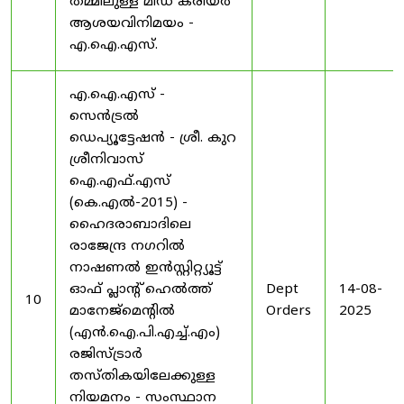
തമ്മിലുള്ള മിഡ് കരിയർ
ആശയവിനിമയം -
എ.ഐ.എസ്.
എ.ഐ.എസ് -
സെൻട്രൽ
ഡെപ്യൂട്ടേഷൻ - ശ്രീ. കുറ
ശ്രീനിവാസ്
ഐ.എഫ്.എസ്
(കെ.എൽ-2015) -
ഹൈദരാബാദിലെ
രാജേന്ദ്ര നഗറിൽ
നാഷണൽ ഇൻസ്റ്റിറ്റ്യൂട്ട്
ഓഫ് പ്ലാന്റ് ഹെൽത്ത്
Dept
14-08-
10
മാനേജ്‌മെന്റിൽ
Orders
2025
(എൻ.ഐ.പി.എച്ച്.എം)
രജിസ്ട്രാർ
തസ്തികയിലേക്കുള്ള
നിയമനം - സംസ്ഥാന