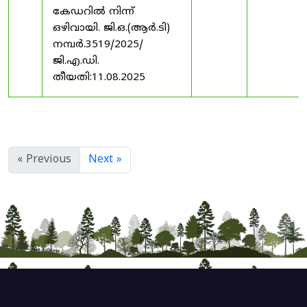
കേഡറിൽ നിന്ന്
ഒഴിവായി. ജി.ഒ.(ആർ.ടി)
നമ്പർ.3519/2025/
ജി.എ.ഡി.
തീയതി:11.08.2025
« Previous
Next »