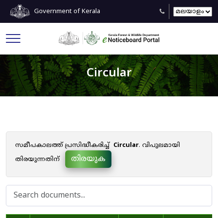
Government of Kerala
Circular
സമീപകാലത്ത് പ്രസിദ്ധീകരിച്ച്
Circular
. വിപുലമായി
തിരയുക
തിരയുന്നതിന്