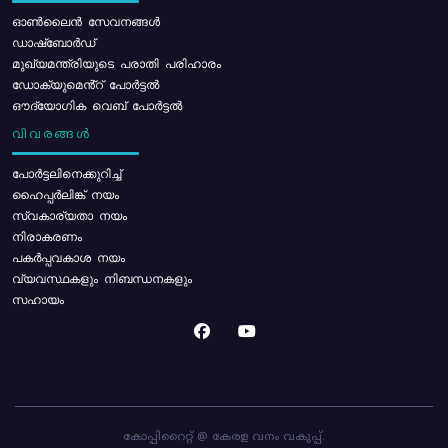
ഓൺലൈൻ സേവനങ്ങൾ
ഡാഷ്ബോർഡ്
മുഖ്യമന്ത്രിയുടെ പരാതി പരിഹാരം
ഡോക്യുമെൻ്റ് പോർട്ടൽ
ഔദ്യോഗിക വെബ് പോർട്ടൽ
വിവരങ്ങൾ
പോര്‍ട്ടലിനെക്കുറിച്ച്
ഹൈപ്പർലിങ്ക് നയം
സ്വകാര്യതാ നയം
നിരാകരണം
പകർപ്പവകാശ നയം
വ്യവസ്ഥകളും നിബന്ധനകളും
സഹായം
കോപ്പിറൈറ്റ് @ കേരള വനം വകുപ്പ്.