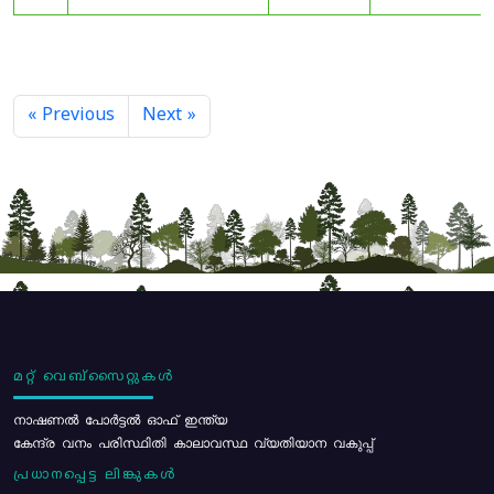
« Previous
Next »
മറ്റ് വെബ്സൈറ്റുകൾ
നാഷണൽ പോർട്ടൽ ഓഫ് ഇന്ത്യ
കേന്ദ്ര വനം പരിസ്ഥിതി കാലാവസ്ഥ വ്യതിയാന വകുപ്പ്
പ്രധാനപ്പെട്ട ലിങ്കുകൾ