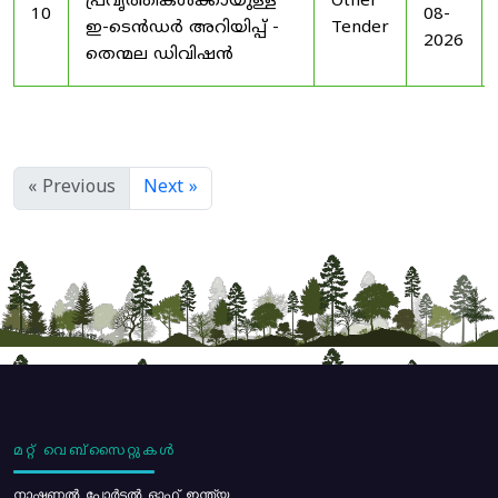
പ്രവൃത്തികൾക്കായുള്ള
Other
10
08-
ഇ-ടെൻഡർ അറിയിപ്പ് -
Tender
2026
തെന്മല ഡിവിഷൻ
« Previous
Next »
മറ്റ് വെബ്സൈറ്റുകൾ
നാഷണൽ പോർട്ടൽ ഓഫ് ഇന്ത്യ