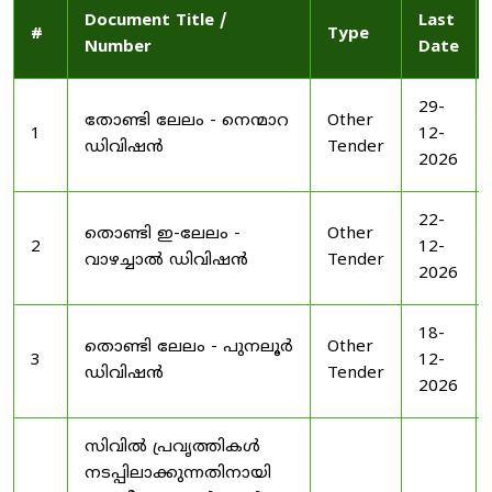
Document Title /
Last
#
Type
Number
Date
29-
തോണ്ടി ലേലം - നെന്മാറ
Other
1
12-
ഡിവിഷൻ
Tender
2026
22-
തൊണ്ടി ഇ-ലേലം -
Other
2
12-
വാഴച്ചാൽ ഡിവിഷൻ
Tender
2026
18-
തൊണ്ടി ലേലം - പുനലൂർ
Other
3
12-
ഡിവിഷൻ
Tender
2026
സിവിൽ പ്രവൃത്തികൾ
നടപ്പിലാക്കുന്നതിനായി