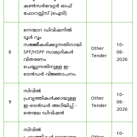
കൺസർവേറ്റർ ഓഫ്
ഫോറസ്റ്റ്സ് (ഐടി)
നെന്മാറ ഡിവിഷനിൽ
ടൂൾ റൂം
സജ്ജീകരിക്കുന്നതിനായി
10-
Other
8
SPF/HSPF സാമഗ്രികൾ
08-
Tender
വിതരണം
2026
ചെയ്യുന്നതിനുള്ള ഇ-
ടെൻഡർ വിജ്ഞാപനം.
സിവിൽ
10-
പ്രവൃത്തികൾക്കായുള്ള
Other
9
08-
ഇ-ടെൻഡർ അറിയിപ്പ് -
Tender
2026
തെന്മല ഡിവിഷൻ
സിവിൽ
10-