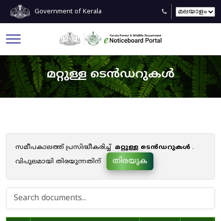
Government of Kerala
മറ്റുള്ള ടെൻഡറുകൾ
സമീപകാലത്ത് പ്രസിദ്ധീകരിച്ച്
മറ്റുള്ള ടെൻഡറുകൾ
.
തിരയുക
വിപുലമായി തിരയുന്നതിന്