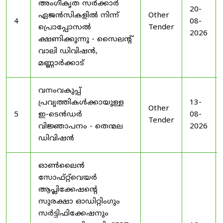
അംഗീകൃത സർക്കാർ
20-
ഏജൻസികളിൽ നിന്ന്
Other
4
08-
പ്രൊപ്പോസൽ
Tender
2026
ക്ഷണിക്കുന്നു - സൈലന്റ്
വാലി ഡിവിഷൻ,
മണ്ണാർക്കാട്
വനംവകുപ്പ്
പ്രവൃത്തികൾക്കായുള്ള
13-
Other
5
ഇ-ടെൻഡർ
08-
Tender
വിജ്ഞാപനം - തെന്മല
2026
ഡിവിഷൻ
ഓൺലൈൻ
സോഫ്റ്റ്‌വെയർ
ആപ്ലിക്കേഷന്റെ
സുരക്ഷാ ഓഡിറ്റിംഗും
സർട്ടിഫിക്കേഷനും