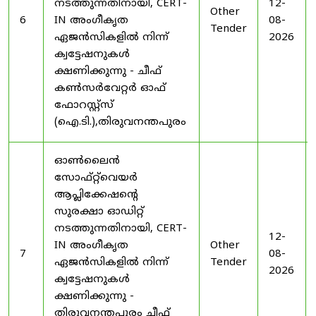
നടത്തുന്നതിനായി, CERT-
12-
Other
6
IN അംഗീകൃത
08-
Tender
ഏജൻസികളിൽ നിന്ന്
2026
ക്വട്ടേഷനുകൾ
ക്ഷണിക്കുന്നു - ചീഫ്
കൺസർവേറ്റർ ഓഫ്
ഫോറസ്റ്റ്സ്
(ഐ.ടി.),തിരുവനന്തപുരം
ഓൺലൈൻ
സോഫ്റ്റ്‌വെയർ
ആപ്ലിക്കേഷന്റെ
സുരക്ഷാ ഓഡിറ്റ്
നടത്തുന്നതിനായി, CERT-
12-
IN അംഗീകൃത
Other
7
08-
ഏജൻസികളിൽ നിന്ന്
Tender
2026
ക്വട്ടേഷനുകൾ
ക്ഷണിക്കുന്നു -
തിരുവനന്തപുരം ചീഫ്