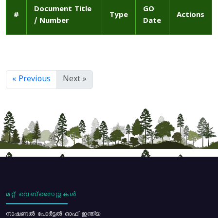
Document Title
GO
#
Type
Actions
/ Number
Date
« Previous
Next »
മറ്റ് വെബ്സൈറ്റുകൾ
നാഷണൽ പോർട്ടൽ ഓഫ് ഇന്ത്യ