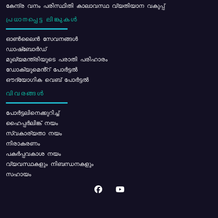
കേന്ദ്ര വനം പരിസ്ഥിതി കാലാവസ്ഥ വ്യതിയാന വകുപ്പ്
പ്രധാനപ്പെട്ട ലിങ്കുകൾ
ഓൺലൈൻ സേവനങ്ങൾ
ഡാഷ്ബോർഡ്
മുഖ്യമന്ത്രിയുടെ പരാതി പരിഹാരം
ഡോക്യുമെൻ്റ് പോർട്ടൽ
ഔദ്യോഗിക വെബ് പോർട്ടൽ
വിവരങ്ങൾ
പോര്‍ട്ടലിനെക്കുറിച്ച്
ഹൈപ്പർലിങ്ക് നയം
സ്വകാര്യതാ നയം
നിരാകരണം
പകർപ്പവകാശ നയം
വ്യവസ്ഥകളും നിബന്ധനകളും
സഹായം