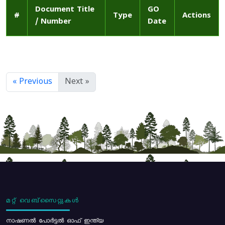
Document Title
GO
#
Type
Actions
/ Number
Date
« Previous
Next »
മറ്റ് വെബ്സൈറ്റുകൾ
നാഷണൽ പോർട്ടൽ ഓഫ് ഇന്ത്യ