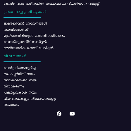
കേന്ദ്ര വനം പരിസ്ഥിതി കാലാവസ്ഥ വ്യതിയാന വകുപ്പ്
പ്രധാനപ്പെട്ട ലിങ്കുകൾ
ഓൺലൈൻ സേവനങ്ങൾ
ഡാഷ്ബോർഡ്
മുഖ്യമന്ത്രിയുടെ പരാതി പരിഹാരം
ഡോക്യുമെൻ്റ് പോർട്ടൽ
ഔദ്യോഗിക വെബ് പോർട്ടൽ
വിവരങ്ങൾ
പോര്‍ട്ടലിനെക്കുറിച്ച്
ഹൈപ്പർലിങ്ക് നയം
സ്വകാര്യതാ നയം
നിരാകരണം
പകർപ്പവകാശ നയം
വ്യവസ്ഥകളും നിബന്ധനകളും
സഹായം