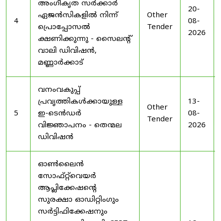
അംഗീകൃത സർക്കാർ
20-
ഏജൻസികളിൽ നിന്ന്
Other
4
08-
പ്രൊപ്പോസൽ
Tender
2026
ക്ഷണിക്കുന്നു - സൈലന്റ്
വാലി ഡിവിഷൻ,
മണ്ണാർക്കാട്
വനംവകുപ്പ്
പ്രവൃത്തികൾക്കായുള്ള
13-
Other
5
ഇ-ടെൻഡർ
08-
Tender
വിജ്ഞാപനം - തെന്മല
2026
ഡിവിഷൻ
ഓൺലൈൻ
സോഫ്റ്റ്‌വെയർ
ആപ്ലിക്കേഷന്റെ
സുരക്ഷാ ഓഡിറ്റിംഗും
സർട്ടിഫിക്കേഷനും