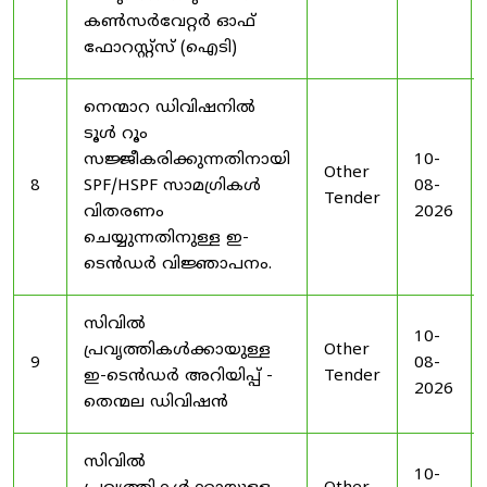
കൺസർവേറ്റർ ഓഫ്
ഫോറസ്റ്റ്സ് (ഐടി)
നെന്മാറ ഡിവിഷനിൽ
ടൂൾ റൂം
സജ്ജീകരിക്കുന്നതിനായി
10-
Other
8
SPF/HSPF സാമഗ്രികൾ
08-
Tender
വിതരണം
2026
ചെയ്യുന്നതിനുള്ള ഇ-
ടെൻഡർ വിജ്ഞാപനം.
സിവിൽ
10-
പ്രവൃത്തികൾക്കായുള്ള
Other
9
08-
ഇ-ടെൻഡർ അറിയിപ്പ് -
Tender
2026
തെന്മല ഡിവിഷൻ
സിവിൽ
10-