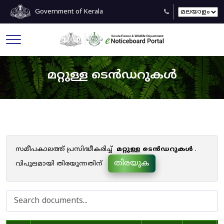
Government of Kerala
മറ്റുള്ള ടെൻഡറുകൾ
സമീപകാലത്ത് പ്രസിദ്ധീകരിച്ച്
മറ്റുള്ള ടെൻഡറുകൾ
.
തിരയുക
വിപുലമായി തിരയുന്നതിന്