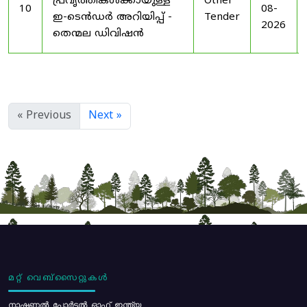
പ്രവൃത്തികൾക്കായുള്ള
Other
10
08-
ഇ-ടെൻഡർ അറിയിപ്പ് -
Tender
2026
തെന്മല ഡിവിഷൻ
« Previous
Next »
മറ്റ് വെബ്സൈറ്റുകൾ
നാഷണൽ പോർട്ടൽ ഓഫ് ഇന്ത്യ