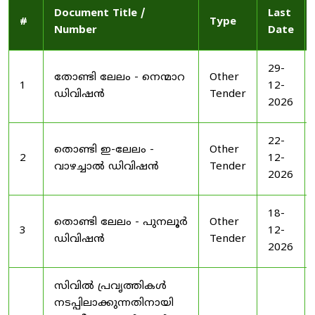
Document Title /
Last
#
Type
Number
Date
29-
തോണ്ടി ലേലം - നെന്മാറ
Other
1
12-
ഡിവിഷൻ
Tender
2026
22-
തൊണ്ടി ഇ-ലേലം -
Other
2
12-
വാഴച്ചാൽ ഡിവിഷൻ
Tender
2026
18-
തൊണ്ടി ലേലം - പുനലൂർ
Other
3
12-
ഡിവിഷൻ
Tender
2026
സിവിൽ പ്രവൃത്തികൾ
നടപ്പിലാക്കുന്നതിനായി