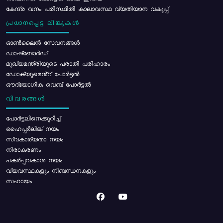
കേന്ദ്ര വനം പരിസ്ഥിതി കാലാവസ്ഥ വ്യതിയാന വകുപ്പ്
പ്രധാനപ്പെട്ട ലിങ്കുകൾ
ഓൺലൈൻ സേവനങ്ങൾ
ഡാഷ്ബോർഡ്
മുഖ്യമന്ത്രിയുടെ പരാതി പരിഹാരം
ഡോക്യുമെൻ്റ് പോർട്ടൽ
ഔദ്യോഗിക വെബ് പോർട്ടൽ
വിവരങ്ങൾ
പോര്‍ട്ടലിനെക്കുറിച്ച്
ഹൈപ്പർലിങ്ക് നയം
സ്വകാര്യതാ നയം
നിരാകരണം
പകർപ്പവകാശ നയം
വ്യവസ്ഥകളും നിബന്ധനകളും
സഹായം