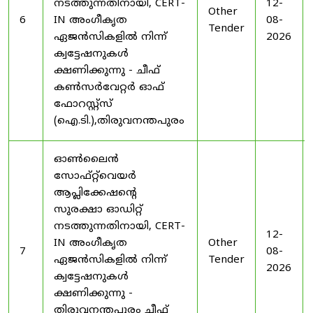
നടത്തുന്നതിനായി, CERT-
12-
Other
6
IN അംഗീകൃത
08-
Tender
ഏജൻസികളിൽ നിന്ന്
2026
ക്വട്ടേഷനുകൾ
ക്ഷണിക്കുന്നു - ചീഫ്
കൺസർവേറ്റർ ഓഫ്
ഫോറസ്റ്റ്സ്
(ഐ.ടി.),തിരുവനന്തപുരം
ഓൺലൈൻ
സോഫ്റ്റ്‌വെയർ
ആപ്ലിക്കേഷന്റെ
സുരക്ഷാ ഓഡിറ്റ്
നടത്തുന്നതിനായി, CERT-
12-
IN അംഗീകൃത
Other
7
08-
ഏജൻസികളിൽ നിന്ന്
Tender
2026
ക്വട്ടേഷനുകൾ
ക്ഷണിക്കുന്നു -
തിരുവനന്തപുരം ചീഫ്