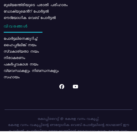
മുഖ്യമന്ത്രിയുടെ പരാതി പരിഹാരം
ഡോക്യുമെൻ്റ് പോർട്ടൽ
ഔദ്യോഗിക വെബ് പോർട്ടൽ
വിവരങ്ങൾ
പോര്‍ട്ടലിനെക്കുറിച്ച്
ഹൈപ്പർലിങ്ക് നയം
സ്വകാര്യതാ നയം
നിരാകരണം
പകർപ്പവകാശ നയം
വ്യവസ്ഥകളും നിബന്ധനകളും
സഹായം
കോപ്പിറൈറ്റ് @ കേരള വനം വകുപ്പ്.
കേരള വനം വകുപ്പിന്റെ ഔദ്യോഗിക വെബ്-പോർട്ടലിന്റെ ഭാഗമാണ് ഈ
പോർട്ടൽ. പോർട്ടലിലെ ഉള്ളടക്കത്തിന്റെ ഉടമസ്ഥാവകാശം കേരള വനം