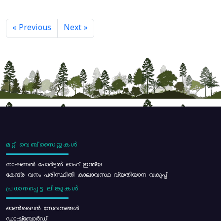
« Previous
Next »
മറ്റ് വെബ്സൈറ്റുകൾ
നാഷണൽ പോർട്ടൽ ഓഫ് ഇന്ത്യ
കേന്ദ്ര വനം പരിസ്ഥിതി കാലാവസ്ഥ വ്യതിയാന വകുപ്പ്
പ്രധാനപ്പെട്ട ലിങ്കുകൾ
ഓൺലൈൻ സേവനങ്ങൾ
ഡാഷ്ബോർഡ്