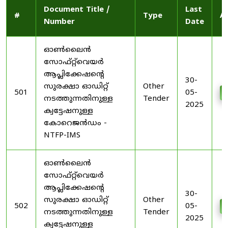
Document Title /
Last
#
Type
A
Number
Date
ഓൺലൈൻ
സോഫ്റ്റ്‌വെയർ
ആപ്ലിക്കേഷന്റെ
30-
സുരക്ഷാ ഓഡിറ്റ്
Other
501
05-
നടത്തുന്നതിനുള്ള
Tender
2025
ക്വട്ടേഷനുള്ള
കോറെജൻഡം -
NTFP-IMS
ഓൺലൈൻ
സോഫ്റ്റ്‌വെയർ
ആപ്ലിക്കേഷന്റെ
30-
സുരക്ഷാ ഓഡിറ്റ്
Other
502
05-
നടത്തുന്നതിനുള്ള
Tender
2025
ക്വട്ടേഷനുള്ള