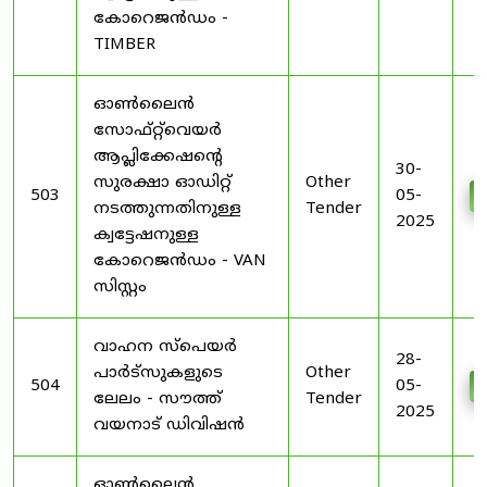
കോറെജൻഡം -
TIMBER
ഓൺലൈൻ
സോഫ്റ്റ്‌വെയർ
ആപ്ലിക്കേഷന്റെ
30-
സുരക്ഷാ ഓഡിറ്റ്
Other
503
05-
നടത്തുന്നതിനുള്ള
Tender
2025
ക്വട്ടേഷനുള്ള
കോറെജൻഡം - VAN
സിസ്റ്റം
വാഹന സ്പെയർ
28-
പാർട്‌സുകളുടെ
Other
504
05-
ലേലം - സൗത്ത്
Tender
2025
വയനാട് ഡിവിഷൻ
ഓൺലൈൻ