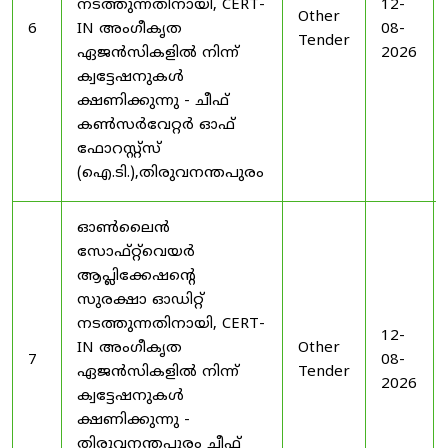
നടത്തുന്നതിനായി, CERT-
12-
Other
6
IN അംഗീകൃത
08-
Tender
ഏജൻസികളിൽ നിന്ന്
2026
ക്വട്ടേഷനുകൾ
ക്ഷണിക്കുന്നു - ചീഫ്
കൺസർവേറ്റർ ഓഫ്
ഫോറസ്റ്റ്സ്
(ഐ.ടി.),തിരുവനന്തപുരം
ഓൺലൈൻ
സോഫ്റ്റ്‌വെയർ
ആപ്ലിക്കേഷന്റെ
സുരക്ഷാ ഓഡിറ്റ്
നടത്തുന്നതിനായി, CERT-
12-
IN അംഗീകൃത
Other
7
08-
ഏജൻസികളിൽ നിന്ന്
Tender
2026
ക്വട്ടേഷനുകൾ
ക്ഷണിക്കുന്നു -
തിരുവനന്തപുരം ചീഫ്