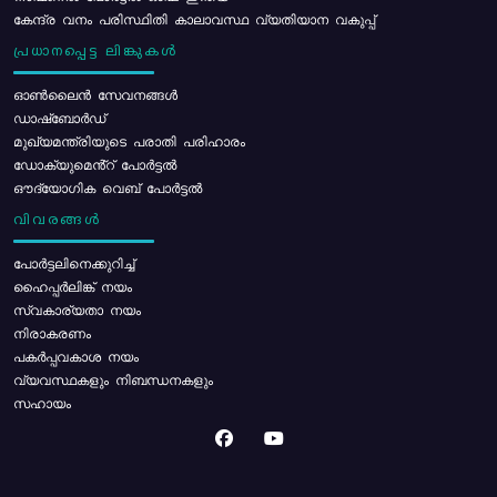
കേന്ദ്ര വനം പരിസ്ഥിതി കാലാവസ്ഥ വ്യതിയാന വകുപ്പ്
പ്രധാനപ്പെട്ട ലിങ്കുകൾ
ഓൺലൈൻ സേവനങ്ങൾ
ഡാഷ്ബോർഡ്
മുഖ്യമന്ത്രിയുടെ പരാതി പരിഹാരം
ഡോക്യുമെൻ്റ് പോർട്ടൽ
ഔദ്യോഗിക വെബ് പോർട്ടൽ
വിവരങ്ങൾ
പോര്‍ട്ടലിനെക്കുറിച്ച്
ഹൈപ്പർലിങ്ക് നയം
സ്വകാര്യതാ നയം
നിരാകരണം
പകർപ്പവകാശ നയം
വ്യവസ്ഥകളും നിബന്ധനകളും
സഹായം