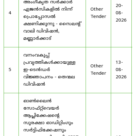
അംഗീകൃത സർക്കാർ
20-
ഏജൻസികളിൽ നിന്ന്
Other
4
08-
പ്രൊപ്പോസൽ
Tender
2026
ക്ഷണിക്കുന്നു - സൈലന്റ്
വാലി ഡിവിഷൻ,
മണ്ണാർക്കാട്
വനംവകുപ്പ്
പ്രവൃത്തികൾക്കായുള്ള
13-
Other
5
ഇ-ടെൻഡർ
08-
Tender
വിജ്ഞാപനം - തെന്മല
2026
ഡിവിഷൻ
ഓൺലൈൻ
സോഫ്റ്റ്‌വെയർ
ആപ്ലിക്കേഷന്റെ
സുരക്ഷാ ഓഡിറ്റിംഗും
സർട്ടിഫിക്കേഷനും