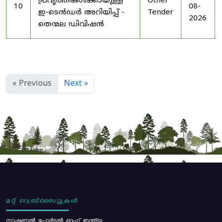
പ്രവൃത്തികൾക്കായുള്ള
Other
10
08-
ഇ-ടെൻഡർ അറിയിപ്പ് -
Tender
2026
തെന്മല ഡിവിഷൻ
« Previous
Next »
മറ്റ് വെബ്സൈറ്റുകൾ
നാഷണൽ പോർട്ടൽ ഓഫ് ഇന്ത്യ