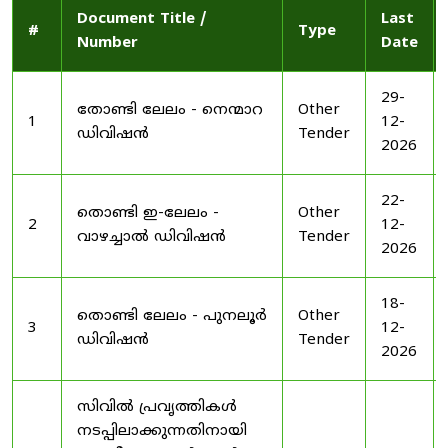
Document Title /
Last
#
Type
Number
Date
29-
തോണ്ടി ലേലം - നെന്മാറ
Other
1
12-
ഡിവിഷൻ
Tender
2026
22-
തൊണ്ടി ഇ-ലേലം -
Other
2
12-
വാഴച്ചാൽ ഡിവിഷൻ
Tender
2026
18-
തൊണ്ടി ലേലം - പുനലൂർ
Other
3
12-
ഡിവിഷൻ
Tender
2026
സിവിൽ പ്രവൃത്തികൾ
നടപ്പിലാക്കുന്നതിനായി