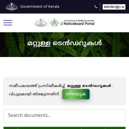
Government of Kerala
മറ്റുള്ള ടെൻഡറുകൾ
സമീപകാലത്ത് പ്രസിദ്ധീകരിച്ച്
മറ്റുള്ള ടെൻഡറുകൾ
.
തിരയുക
വിപുലമായി തിരയുന്നതിന്