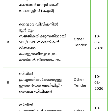
കൺസർവേറ്റർ ഓഫ്
ഫോറസ്റ്റ്സ് (ഐടി)
നെന്മാറ ഡിവിഷനിൽ
ടൂൾ റൂം
സജ്ജീകരിക്കുന്നതിനായി
10-
Other
8
SPF/HSPF സാമഗ്രികൾ
08-
Tender
വിതരണം
2026
ചെയ്യുന്നതിനുള്ള ഇ-
ടെൻഡർ വിജ്ഞാപനം.
സിവിൽ
10-
പ്രവൃത്തികൾക്കായുള്ള
Other
9
08-
ഇ-ടെൻഡർ അറിയിപ്പ് -
Tender
2026
തെന്മല ഡിവിഷൻ
സിവിൽ
10-