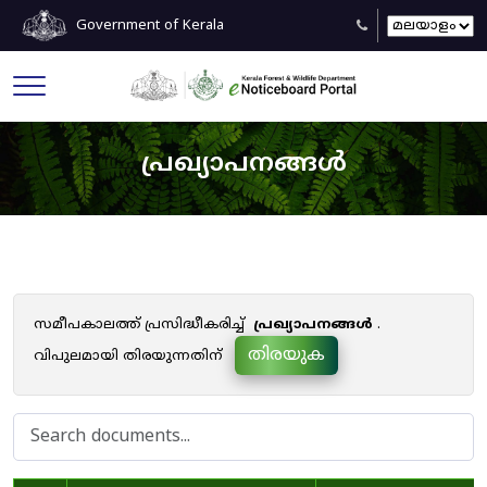
Government of Kerala
പ്രഖ്യാപനങ്ങൾ
സമീപകാലത്ത് പ്രസിദ്ധീകരിച്ച്
പ്രഖ്യാപനങ്ങൾ
.
തിരയുക
വിപുലമായി തിരയുന്നതിന്