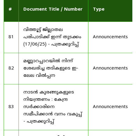
#
Document Title / Number
Type
വിത്തൂട്ട് ജില്ലാതല
81
പരിപാടിക്ക് ഇന്ന് തുടക്കം
Announcements
(17/06/25) - പത്രക്കുറിപ്പ്
മണ്ണാറപ്പാറയിൽ നിന്ന്
82
ശേഖരിച്ച തടികളുടെ ഇ-
Announcements
ലേല വിൽപ്പന
നാടൻ കുരങ്ങുകളുടെ
നിയന്ത്രണം : കേന്ദ്ര
83
സർക്കാരിനെ
Announcements
സമീപിക്കാൻ വനം വകുപ്പ്
- പത്രക്കുറിപ്പ്