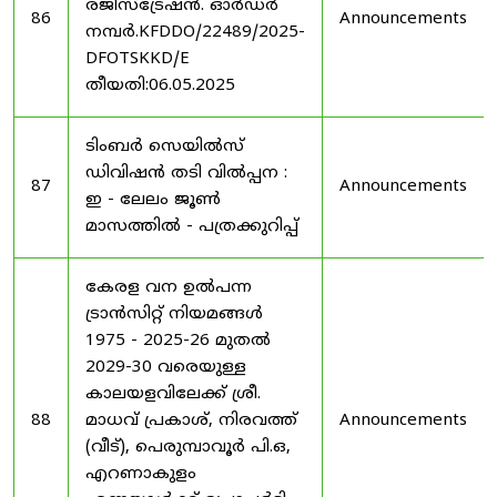
രജിസ്ട്രേഷൻ. ഓർഡർ
86
Announcements
നമ്പർ.KFDDO/22489/2025-
DFOTSKKD/E
തീയതി:06.05.2025
ടിംബർ സെയിൽസ്
ഡിവിഷൻ തടി വിൽപ്പന :
87
Announcements
ഇ - ലേലം ജൂൺ
മാസത്തിൽ - പത്രക്കുറിപ്പ്
കേരള വന ഉൽ‌പന്ന
ട്രാൻസിറ്റ് നിയമങ്ങൾ
1975 - 2025-26 മുതൽ
2029-30 വരെയുള്ള
കാലയളവിലേക്ക് ശ്രീ.
88
മാധവ് പ്രകാശ്, നിരവത്ത്
Announcements
(വീട്), പെരുമ്പാവൂർ പി.ഒ,
എറണാകുളം