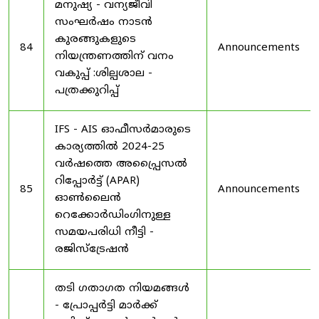
മനുഷ്യ - വന്യജീവി
സംഘർഷം നാടൻ
കുരങ്ങുകളുടെ
84
Announcements
നിയന്ത്രണത്തിന് വനം
വകുപ്പ് :ശില്പശാല -
പത്രക്കുറിപ്പ്
IFS - AIS ഓഫീസർമാരുടെ
കാര്യത്തിൽ 2024-25
വർഷത്തെ അപ്പ്രൈസൽ
റിപ്പോർട്ട് (APAR)
85
Announcements
ഓൺലൈൻ
റെക്കോർഡിംഗിനുള്ള
സമയപരിധി നീട്ടി -
രജിസ്ട്രേഷൻ
തടി ഗതാഗത നിയമങ്ങൾ
- പ്രോപ്പർട്ടി മാർക്ക്