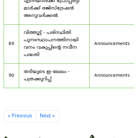
എന്നയാൾക്ക് പ്രോപ്പർട്ടി
മാർക്ക് രജിസ്ട്രേഷൻ
അനുവദിക്കൽ.
വിത്തൂട്ട് - പരിസ്ഥിതി
പുനഃസ്ഥാപനത്തിനായി
89
Announcements
വനം വകുപ്പിന്റെ നവീന
പദ്ധതി
തടിയുടെ ഇ-ലേലം -
90
Announcements
പത്രക്കുറിപ്പ്
« Previous
Next »