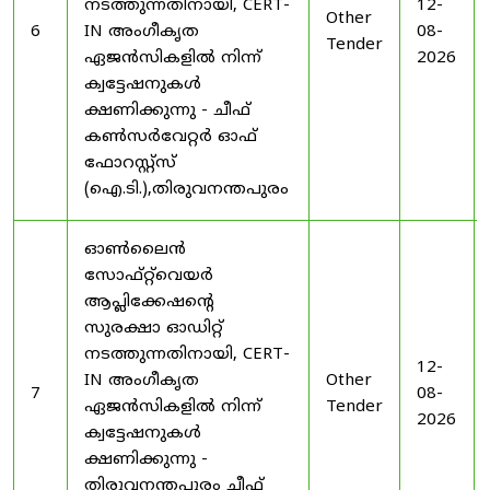
നടത്തുന്നതിനായി, CERT-
12-
Other
6
IN അംഗീകൃത
08-
Tender
ഏജൻസികളിൽ നിന്ന്
2026
ക്വട്ടേഷനുകൾ
ക്ഷണിക്കുന്നു - ചീഫ്
കൺസർവേറ്റർ ഓഫ്
ഫോറസ്റ്റ്സ്
(ഐ.ടി.),തിരുവനന്തപുരം
ഓൺലൈൻ
സോഫ്റ്റ്‌വെയർ
ആപ്ലിക്കേഷന്റെ
സുരക്ഷാ ഓഡിറ്റ്
നടത്തുന്നതിനായി, CERT-
12-
IN അംഗീകൃത
Other
7
08-
ഏജൻസികളിൽ നിന്ന്
Tender
2026
ക്വട്ടേഷനുകൾ
ക്ഷണിക്കുന്നു -
തിരുവനന്തപുരം ചീഫ്