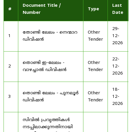
Document Title /
Last
#
Type
Number
Date
29-
തോണ്ടി ലേലം - നെന്മാറ
Other
1
12-
ഡിവിഷൻ
Tender
2026
22-
തൊണ്ടി ഇ-ലേലം -
Other
2
12-
വാഴച്ചാൽ ഡിവിഷൻ
Tender
2026
18-
തൊണ്ടി ലേലം - പുനലൂർ
Other
3
12-
ഡിവിഷൻ
Tender
2026
സിവിൽ പ്രവൃത്തികൾ
നടപ്പിലാക്കുന്നതിനായി