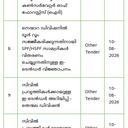
കൺസർവേറ്റർ ഓഫ്
ഫോറസ്റ്റ്സ് (ഐടി)
നെന്മാറ ഡിവിഷനിൽ
ടൂൾ റൂം
സജ്ജീകരിക്കുന്നതിനായി
10-
Other
8
SPF/HSPF സാമഗ്രികൾ
08-
Tender
വിതരണം
2026
ചെയ്യുന്നതിനുള്ള ഇ-
ടെൻഡർ വിജ്ഞാപനം.
സിവിൽ
10-
പ്രവൃത്തികൾക്കായുള്ള
Other
9
08-
ഇ-ടെൻഡർ അറിയിപ്പ് -
Tender
2026
തെന്മല ഡിവിഷൻ
സിവിൽ
10-