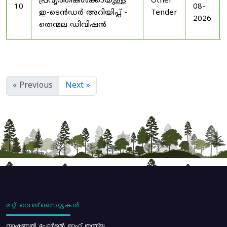
പ്രവൃത്തികൾക്കായുള്ള
Other
10
08-
ഇ-ടെൻഡർ അറിയിപ്പ് -
Tender
2026
തെന്മല ഡിവിഷൻ
« Previous
Next »
മറ്റ് വെബ്സൈറ്റുകൾ
നാഷണൽ പോർട്ടൽ ഓഫ് ഇന്ത്യ