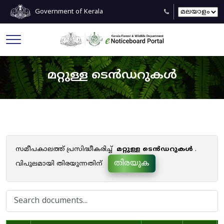
Government of Kerala
മറ്റുള്ള ടെൻഡറുകൾ
സമീപകാലത്ത് പ്രസിദ്ധീകരിച്ച്
മറ്റുള്ള ടെൻഡറുകൾ
.
തിരയുക
വിപുലമായി തിരയുന്നതിന്