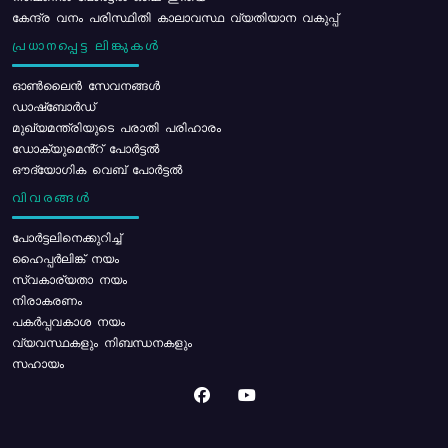
കേന്ദ്ര വനം പരിസ്ഥിതി കാലാവസ്ഥ വ്യതിയാന വകുപ്പ്
പ്രധാനപ്പെട്ട ലിങ്കുകൾ
ഓൺലൈൻ സേവനങ്ങൾ
ഡാഷ്ബോർഡ്
മുഖ്യമന്ത്രിയുടെ പരാതി പരിഹാരം
ഡോക്യുമെൻ്റ് പോർട്ടൽ
ഔദ്യോഗിക വെബ് പോർട്ടൽ
വിവരങ്ങൾ
പോര്‍ട്ടലിനെക്കുറിച്ച്
ഹൈപ്പർലിങ്ക് നയം
സ്വകാര്യതാ നയം
നിരാകരണം
പകർപ്പവകാശ നയം
വ്യവസ്ഥകളും നിബന്ധനകളും
സഹായം