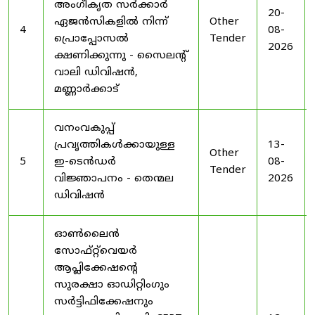
അംഗീകൃത സർക്കാർ
20-
ഏജൻസികളിൽ നിന്ന്
Other
4
08-
പ്രൊപ്പോസൽ
Tender
2026
ക്ഷണിക്കുന്നു - സൈലന്റ്
വാലി ഡിവിഷൻ,
മണ്ണാർക്കാട്
വനംവകുപ്പ്
പ്രവൃത്തികൾക്കായുള്ള
13-
Other
5
ഇ-ടെൻഡർ
08-
Tender
വിജ്ഞാപനം - തെന്മല
2026
ഡിവിഷൻ
ഓൺലൈൻ
സോഫ്റ്റ്‌വെയർ
ആപ്ലിക്കേഷന്റെ
സുരക്ഷാ ഓഡിറ്റിംഗും
സർട്ടിഫിക്കേഷനും