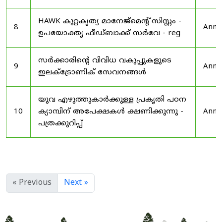
HAWK കുറ്റകൃത്യ മാനേജ്മെന്റ് സിസ്റ്റം -
8
Anno
ഉപയോക്തൃ ഫീഡ്‌ബാക്ക് സർവേ - reg
സർക്കാരിന്റെ വിവിധ വകുപ്പുകളുടെ
9
Anno
ഇലക്ട്രോണിക് സേവനങ്ങൾ
യുവ എഴുത്തുകാർക്കുള്ള പ്രകൃതി പഠന
10
ക്യാമ്പിന് അപേക്ഷകൾ ക്ഷണിക്കുന്നു -
Anno
പത്രക്കുറിപ്പ്
« Previous
Next »