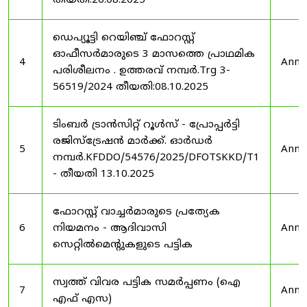
തീയതി:26.08.2025
ഡെപ്യൂട്ടി റെയിഞ്ച് ഫോറസ്റ്റ്
ഓഫീസർമാരുടെ 3 മാസത്തെ പ്രാഥമിക
4
Anno
പരിശീലനം . ഉത്തരവ് നമ്പർ.Trg 3-
56519/2024 തീയതി:08.10.2025
ടിംബർ ട്രാൻസിറ്റ് റൂൾസ് - പ്രോപ്പർട്ടി
രജിസ്ട്രേഷൻ മാർക്ക്. ഓർഡർ
5
Anno
നമ്പർ.KFDDO/54576/2025/DFOTSKKD/T1
- തീയതി 13.10.2025
ഫോറസ്റ്റ് വാച്ചർമാരുടെ പ്രത്യേക
6
നിയമനം - ആദിവാസി
Anno
സെറ്റിൽമെന്റുകളുടെ പട്ടിക
സ്വത്ത് വിവര പട്ടിക സമർപ്പണം (ഐ
7
Anno
എഫ് എസ)