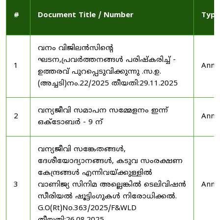
#
Document Title / Number
Type
വനം വിജിലൻസിന്റെ
ഘടന,പ്രവർത്തനങ്ങൾ പരിഷ്കരിച്ച് -
1
Anno
ഉത്തരവ് പുറപ്പെടുവിക്കുന്നു .സ.ഉ.
(അച്ചടി)നം.22/2025 തീയതി:29.11.2025
വന്യജീവി സമാപന സമ്മേളനം ഇന്ന്
2
Anno
ഒക്ടോബർ - 9 ന്
വന്യജീവി സങ്കേതങ്ങൾ,
ദേശീയോദ്യാനങ്ങൾ, കടുവ സംരക്ഷണ
കേന്ദ്രങ്ങൾ എന്നിവയ്ക്കുള്ളിൽ
3
വാണിജ്യ സിനിമ അല്ലെങ്കിൽ ടെലിവിഷൻ
Anno
സീരിയൽ ഷൂട്ടിംഗുകൾ നിരോധിക്കൽ.
G.O(Rt)No.363/2025/F&WLD