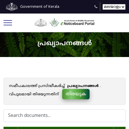
Government of Kerala
പ്രഖ്യാപനങ്ങൾ
സമീപകാലത്ത് പ്രസിദ്ധീകരിച്ച്
പ്രഖ്യാപനങ്ങൾ
.
തിരയുക
വിപുലമായി തിരയുന്നതിന്