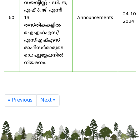
സയൻ്റിസ്റ്റ് - ഡി, ഇ,
എഫ് & ജി എന്നീ
24-10-
60
13
Announcements
2024
തസ്തികകളിൽ
ഐഎഫ്എസ്/
എസ്എഫ്എസ്
ഓഫീസർമാരുടെ
ഡെപ്യൂട്ടേഷനിൽ
നിയമനം.
« Previous
Next »