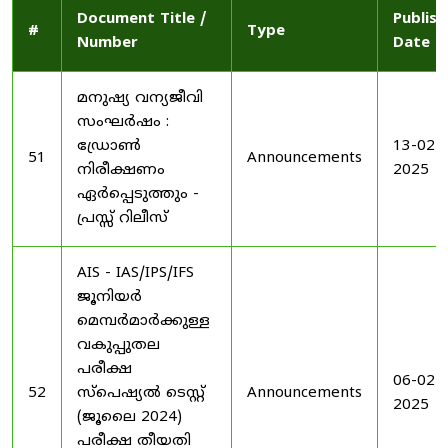
Document Title /
Publis
#
Type
Number
Date
മനുഷ്യ വന്യജീവി
സംഘർഷം :
ഡ്രോൺ
13-02-
51
Announcements
നിരീക്ഷണം
2025
ഏർപ്പെടുത്തും -
പ്രസ്സ് റിലീസ്
AIS - IAS/IPS/IFS
ജൂനിയർ
മെമ്പർമാർക്കുള്ള
വകുപ്പുതല
പരീക്ഷ
06-02-
52
സ്പെഷ്യൽ ടെസ്റ്റ്
Announcements
2025
(ജൂലൈ 2024)
പരീക്ഷ തീയതി