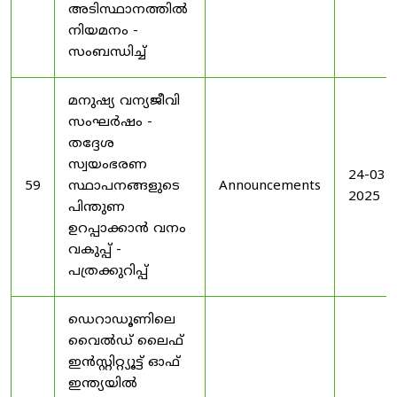
അടിസ്ഥാനത്തിൽ
നിയമനം -
സംബന്ധിച്ച്
മനുഷ്യ വന്യജീവി
സംഘർഷം -
തദ്ദേശ
സ്വയംഭരണ
24-03-
59
സ്ഥാപനങ്ങളുടെ
Announcements
2025
പിന്തുണ
ഉറപ്പാക്കാൻ വനം
വകുപ്പ് -
പത്രക്കുറിപ്പ്
ഡെറാഡൂണിലെ
വൈൽഡ് ലൈഫ്
ഇൻസ്റ്റിറ്റ്യൂട്ട് ഓഫ്
ഇന്ത്യയിൽ