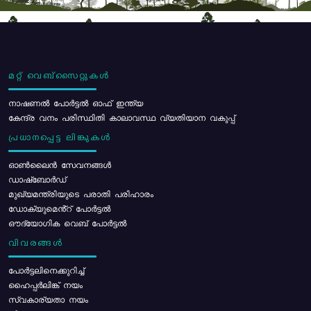
മറ്റ് വെബ്സൈറ്റുകൾ
നാഷണൽ പോർട്ടൽ ഓഫ് ഇന്ത്യ
കേന്ദ്ര വനം പരിസ്ഥിതി കാലാവസ്ഥ വ്യതിയാന വകുപ്പ്
പ്രധാനപ്പെട്ട ലിങ്കുകൾ
ഓൺലൈൻ സേവനങ്ങൾ
ഡാഷ്ബോർഡ്
മുഖ്യമന്ത്രിയുടെ പരാതി പരിഹാരം
ഡോക്യുമെൻ്റ് പോർട്ടൽ
ഔദ്യോഗിക വെബ് പോർട്ടൽ
വിവരങ്ങൾ
പോര്‍ട്ടലിനെക്കുറിച്ച്
ഹൈപ്പർലിങ്ക് നയം
സ്വകാര്യതാ നയം