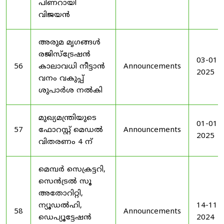
പിണറായി
വിജയൻ
അരുമ മൃഗങ്ങൾ
രജിസ്‌ട്രേഷൻ
03-01-
56
കാലാവധി നീട്ടാൻ
Announcements
2025
വനം വകുപ്പ്
ശുപാർശ നൽകി
മുഖ്യമന്ത്രിയുടെ
01-01-
57
ഫോറസ്റ്റ് മെഡൽ
Announcements
2025
വിതരണം 4 ന്
മെമ്പർ സെക്രട്ടറി,
സെൻട്രൽ സൂ
അതോറിറ്റി,
ന്യൂഡൽഹി,
14-11-
58
Announcements
ഡെപ്യൂട്ടേഷൻ
2024