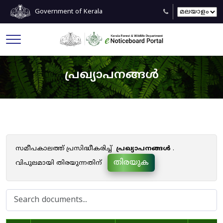
Government of Kerala
പ്രഖ്യാപനങ്ങൾ
സമീപകാലത്ത് പ്രസിദ്ധീകരിച്ച്
പ്രഖ്യാപനങ്ങൾ
.
തിരയുക
വിപുലമായി തിരയുന്നതിന്