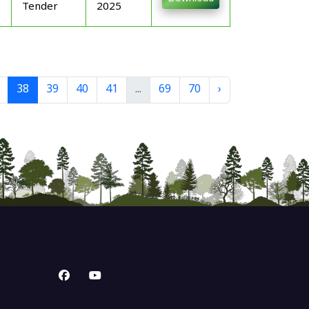
Tender
2025
38
39
40
41
...
69
70
›