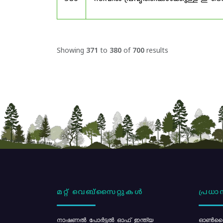
Showing
371
to
380
of
700
results
മറ്റ് വെബ്സൈറ്റുകൾ
പ്രധാന
നാഷണൽ പോർട്ടൽ ഓഫ് ഇന്ത്യ
ഓൺലൈ