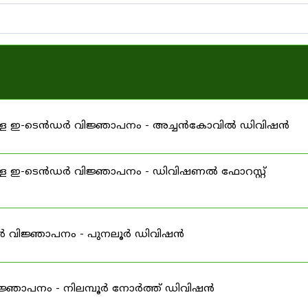
ള്ള ഇ-ടെൻഡർ വിജ്ഞാപനം - അച്ചൻകോവിൽ ഡിവിഷൻ
്ള ഇ-ടെൻഡർ വിജ്ഞാപനം - ഡിവിഷണൽ ഫോറസ്റ്റ്
ർ വിജ്ഞാപനം - പുനലൂർ ഡിവിഷൻ
ജ്ഞാപനം - നിലമ്പൂർ നോർത്ത് ഡിവിഷൻ