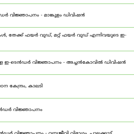
ൻഡർ വിജ്ഞാപനം - മാങ്കുളം ഡിവിഷൻ
ുകൾ, തേക്ക് ഫയർ വുഡ്, മറ്റ് ഫയർ വുഡ് എന്നിവയുടെ ഇ-
ള്ള ഇ-ടെൻഡർ വിജ്ഞാപനം - അച്ചൻകോവിൽ ഡിവിഷൻ
 കേന്ദ്രം, കാലടി
ടെൻഡർ വിജ്ഞാപനം
ൻഡർ വിജ്ഞാപനം - വന്യജീവി വിഭാഗം, പാലക്കാട്