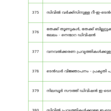
375
സിവിൽ വർക്ക്സിനുള്ള റീ-ഇ-ടെ
തേക്ക് തൂണുകൾ, തേക്ക് ബില്ലറ്റ
376
ലേലം - നെന്മാറ ഡിവിഷൻ
377
വനവൽക്കരണ പ്രവൃത്തികൾക്കു
378
ടെൻഡർ വിജ്ഞാപനം - പ്രകൃതി പഠന
379
നിലമ്പൂർ സൗത്ത് ഡിവിഷൻ ഇ-
380
സിവിൽ പ്രവൃത്തികൾക്കുള്ള ഇ-ടെ