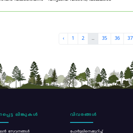
‹
1
2
...
35
36
37
പ്പെട്ട ലിങ്കുകൾ
വിവരങ്ങൾ
ൻ സേവനങ്ങൾ
പോര്‍ട്ടലിനെക്കുറിച്ച്