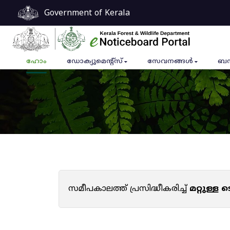
Government of Kerala
ഹോം
ഡോക്യുമെൻ്റ്സ്
സേവനങ്ങൾ
ബന
സമീപകാലത്ത് പ്രസിദ്ധീകരിച്ച്
മറ്റുള്