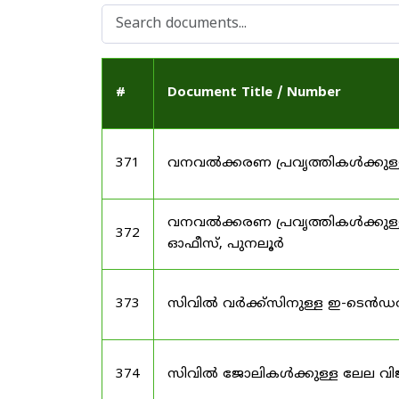
#
Document Title / Number
371
വനവൽക്കരണ പ്രവൃത്തികൾക്കു
വനവൽക്കരണ പ്രവൃത്തികൾക്കുള
372
ഓഫീസ്, പുനലൂർ
373
സിവിൽ വർക്ക്സിനുള്ള ഇ-ടെൻഡ
374
സിവിൽ ജോലികൾക്കുള്ള ലേല വി