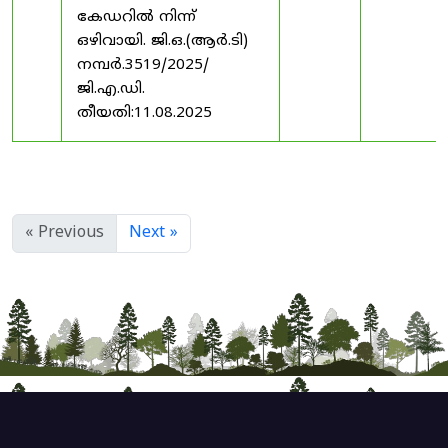
കേഡറിൽ നിന്ന്
ഒഴിവായി. ജി.ഒ.(ആർ.ടി)
നമ്പർ.3519/2025/
ജി.എ.ഡി.
തീയതി:11.08.2025
« Previous
Next »