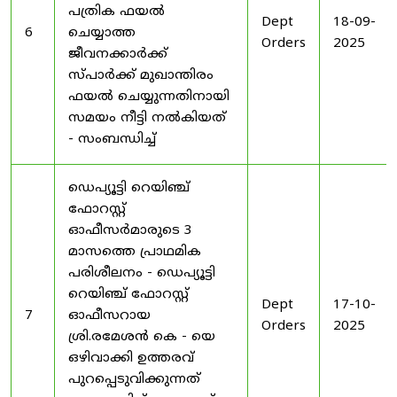
പത്രിക ഫയൽ
Dept
18-09-
6
ചെയ്യാത്ത
Orders
2025
ജീവനക്കാർക്ക്
സ്പാർക്ക് മുഖാന്തിരം
ഫയൽ ചെയ്യുന്നതിനായി
സമയം നീട്ടി നൽകിയത്
- സംബന്ധിച്ച്
ഡെപ്യൂട്ടി റെയിഞ്ച്
ഫോറസ്റ്റ്
ഓഫീസർമാരുടെ 3
മാസത്തെ പ്രാഥമിക
പരിശീലനം - ഡെപ്യൂട്ടി
റെയിഞ്ച് ഫോറസ്റ്റ്
Dept
17-10-
7
ഓഫീസറായ
Orders
2025
ശ്രി.രമേശൻ കെ - യെ
ഒഴിവാക്കി ഉത്തരവ്
പുറപ്പെടുവിക്കുന്നത്