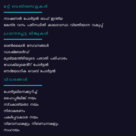
മറ്റ് വെബ്സൈറ്റുകൾ
നാഷണൽ പോർട്ടൽ ഓഫ് ഇന്ത്യ
കേന്ദ്ര വനം പരിസ്ഥിതി കാലാവസ്ഥ വ്യതിയാന വകുപ്പ്
പ്രധാനപ്പെട്ട ലിങ്കുകൾ
ഓൺലൈൻ സേവനങ്ങൾ
ഡാഷ്ബോർഡ്
മുഖ്യമന്ത്രിയുടെ പരാതി പരിഹാരം
ഡോക്യുമെൻ്റ് പോർട്ടൽ
ഔദ്യോഗിക വെബ് പോർട്ടൽ
വിവരങ്ങൾ
പോര്‍ട്ടലിനെക്കുറിച്ച്
ഹൈപ്പർലിങ്ക് നയം
സ്വകാര്യതാ നയം
നിരാകരണം
പകർപ്പവകാശ നയം
വ്യവസ്ഥകളും നിബന്ധനകളും
സഹായം