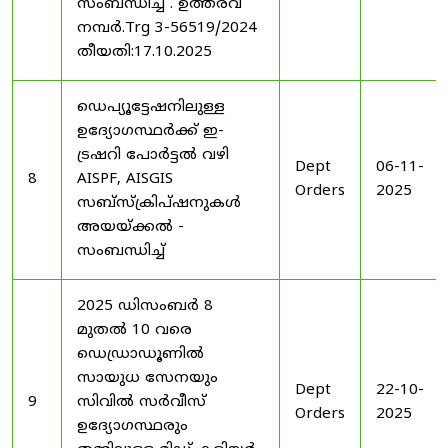
സംബന്ധിച്ച് . ഉത്തരവ്
നമ്പർ.Trg 3-56519/2024
തീയതി:17.10.2025
ഡെപ്യൂട്ടേഷനിലുള്ള
ഉദ്യോഗസ്ഥർക്ക് ഇ-
ട്രഷറി പോർട്ടൽ വഴി
Dept
06-11-
8
AISPF, AISGIS
Orders
2025
സബ്‌സ്‌ക്രിപ്‌ഷനുകൾ
അയയ്ക്കൽ -
സംബന്ധിച്ച്
2025 ഡിസംബർ 8
മുതൽ 10 വരെ
ഡെഡ്രാഡൂണിൽ
സായുധ സേനയും
Dept
22-10-
9
സിവിൽ സർവീസ്
Orders
2025
ഉദ്യോഗസ്ഥരും