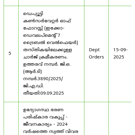
ഡെപ്യൂട്ടി
കൺസർവേറ്റർ ഓഫ്
ഫോറസ്റ്റ് (ഇക്കോ-
ഡെവലപ്മെന്റ് 7
ട്രൈബൽ വെൽഫെയർ)
തസ്തികയിലേക്കുള്ള
Dept
15-09-
5
ചാർജ് ക്രമീകരണം.
Orders
2025
ഉത്തരവ് നമ്പർ. ജി.ഒ.
(ആർ.ടി)
നമ്പർ.3890/2025/
ജി.എ.ഡി.
തീയതി:09.09.2025
ഉദ്യോഗസ്ഥ ഭരണ
പരിഷ്കാര വകുപ്പ് -
ജീവനകാര്യം - 2024
വർഷത്തെ സ്വത്ത് വിവര