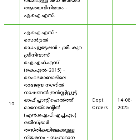
തമ്മിലുള്ള മിഡ് കരിയർ
ആശയവിനിമയം -
എ.ഐ.എസ്.
എ.ഐ.എസ് -
സെൻട്രൽ
ഡെപ്യൂട്ടേഷൻ - ശ്രീ. കുറ
ശ്രീനിവാസ്
ഐ.എഫ്.എസ്
(കെ.എൽ-2015) -
ഹൈദരാബാദിലെ
രാജേന്ദ്ര നഗറിൽ
നാഷണൽ ഇൻസ്റ്റിറ്റ്യൂട്ട്
ഓഫ് പ്ലാന്റ് ഹെൽത്ത്
Dept
14-08-
10
മാനേജ്‌മെന്റിൽ
Orders
2025
(എൻ.ഐ.പി.എച്ച്.എം)
രജിസ്ട്രാർ
തസ്തികയിലേക്കുള്ള
നിയമനം - സംസ്ഥാന