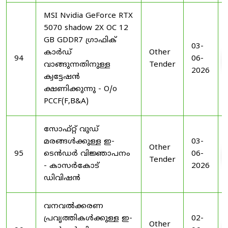
MSI Nvidia GeForce RTX
5070 shadow 2X OC 12
GB GDDR7 ഗ്രാഫിക്
03-
കാർഡ്
Other
94
06-
വാങ്ങുന്നതിനുള്ള
Tender
2026
ക്വട്ടേഷൻ
ക്ഷണിക്കുന്നു - O/o
PCCF(F,B&A)
സോഫ്റ്റ് വുഡ്
മരങ്ങൾക്കുള്ള ഇ-
03-
Other
95
ടെൻഡർ വിജ്ഞാപനം
06-
Tender
- കാസർകോട്
2026
ഡിവിഷൻ
വനവൽക്കരണ
പ്രവൃത്തികൾക്കുള്ള ഇ-
02-
Other