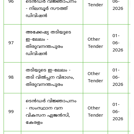
96
ടെൻഡർ വിജ്ഞാപനം
06-
Tender
- നിലമ്പൂർ സൗത്ത്
2026
ഡിവിഷൻ
അക്കേഷ്യ തടിയുടെ
01-
ഇ-ലേലം -
Other
97
06-
തിരുവനന്തപുരം
Tender
2026
ഡിവിഷൻ
തടിയുടെ ഇ-ലേലം -
01-
Other
98
തടി വിൽപ്പന വിഭാഗം,
06-
Tender
തിരുവനന്തപുരം
2026
ടെൻഡർ വിജ്ഞാപനം
01-
- സംസ്ഥാന വന
Other
99
06-
വികസന ഏജൻസി,
Tender
2026
കേരളം