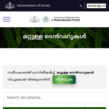
Government of Kerala
മറ്റുള്ള ടെൻഡറുകൾ
സമീപകാലത്ത് പ്രസിദ്ധീകരിച്ച്
മറ്റുള്ള ടെൻഡറുകൾ
.
തിരയുക
വിപുലമായി തിരയുന്നതിന്