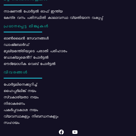
നാഷണൽ പോർട്ടൽ ഓഫ് ഇന്ത്യ
കേന്ദ്ര വനം പരിസ്ഥിതി കാലാവസ്ഥ വ്യതിയാന വകുപ്പ്
പ്രധാനപ്പെട്ട ലിങ്കുകൾ
ഓൺലൈൻ സേവനങ്ങൾ
ഡാഷ്ബോർഡ്
മുഖ്യമന്ത്രിയുടെ പരാതി പരിഹാരം
ഡോക്യുമെൻ്റ് പോർട്ടൽ
ഔദ്യോഗിക വെബ് പോർട്ടൽ
വിവരങ്ങൾ
പോര്‍ട്ടലിനെക്കുറിച്ച്
ഹൈപ്പർലിങ്ക് നയം
സ്വകാര്യതാ നയം
നിരാകരണം
പകർപ്പവകാശ നയം
വ്യവസ്ഥകളും നിബന്ധനകളും
സഹായം