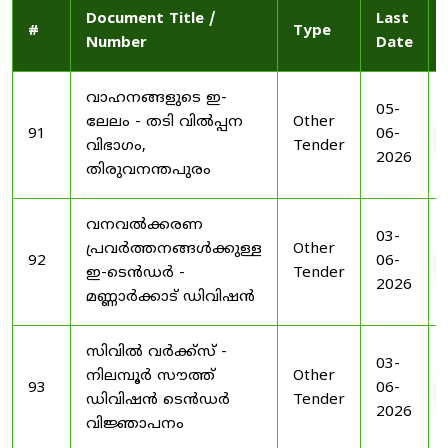
Document Title /
Last
#
Type
Number
Date
വാഹനങ്ങളുടെ ഇ-
05-
ലേലം - തടി വിൽപ്പന
Other
91
06-
വിഭാഗം,
Tender
2026
തിരുവനന്തപുരം
വനവൽക്കരണ
03-
പ്രവർത്തനങ്ങൾക്കുള്ള
Other
92
06-
ഇ-ടെൻഡർ -
Tender
2026
മണ്ണാർക്കാട് ഡിവിഷൻ
സിവിൽ വർക്ക്സ് -
03-
നിലമ്പൂർ സൗത്ത്
Other
93
06-
ഡിവിഷൻ ടെൻഡർ
Tender
2026
വിജ്ഞാപനം