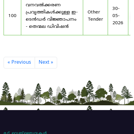
വനവൽക്കരണ
30-
പ്രവൃത്തികൾക്കുള്ള ഇ-
Other
100
05-
ടെൻഡർ വിജ്ഞാപനം
Tender
2026
- തെന്മല ഡിവിഷൻ
« Previous
Next »
മറ്റ് വെബ്സൈറ്റുകൾ