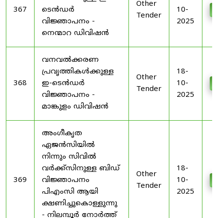
Other
367
ടെൻഡർ
10-
D
Tender
വിജ്ഞാപനം -
2025
നെന്മാറ ഡിവിഷൻ
വനവൽക്കരണ
പ്രവൃത്തികൾക്കുള്ള
18-
Other
368
ഇ-ടെൻഡർ
10-
D
Tender
വിജ്ഞാപനം -
2025
മാങ്കുളം ഡിവിഷൻ
അംഗീകൃത
ഏജൻസിയിൽ
നിന്നും സിവിൽ
വർക്ക്സിനുള്ള ബിഡ്
18-
Other
369
വിജ്ഞാപനം
10-
D
Tender
പിഎംസി ആയി
2025
ക്ഷണിച്ചുകൊള്ളുന്നു
- നിലമ്പൂർ നോർത്ത്