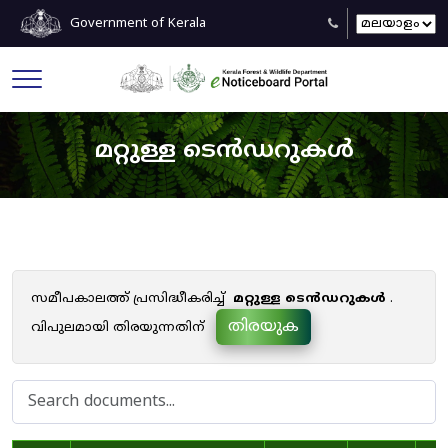
Government of Kerala
മറ്റുള്ള ടെൻഡറുകൾ
സമീപകാലത്ത് പ്രസിദ്ധീകരിച്ച്
മറ്റുള്ള ടെൻഡറുകൾ
.
തിരയുക
വിപുലമായി തിരയുന്നതിന്