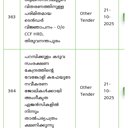
ആക്സസറികളുടെ
വിതരണത്തിനുള്ള
21-
പരിമിതമായ
Other
363
10-
D
ടെൻഡർ
Tender
2025
വിജ്ഞാപനം - O/o
CCF HRD,
തിരുവനന്തപുരം
പറമ്പിക്കുളം കടുവ
സംരക്ഷണ
കേന്ദ്രത്തിന്റെ
വേങ്കോളി കഫേയുടേ
നവീകരണ
21-
Other
364
ജോലികൾക്കായി
10-
D
Tender
അംഗീകൃത
2025
ഏജൻസികളിൽ
നിന്നും
താൽപര്യപത്രം
ക്ഷണിക്കുന്നു