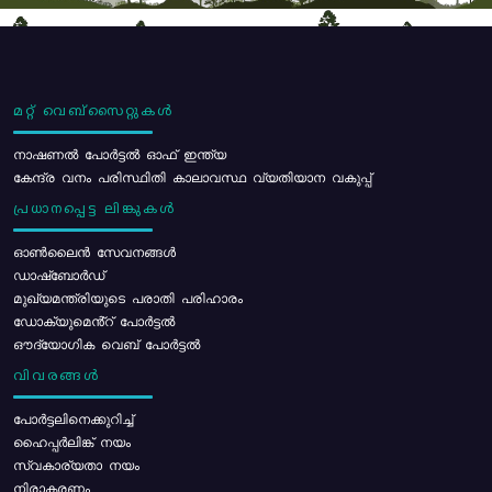
മറ്റ് വെബ്സൈറ്റുകൾ
നാഷണൽ പോർട്ടൽ ഓഫ് ഇന്ത്യ
കേന്ദ്ര വനം പരിസ്ഥിതി കാലാവസ്ഥ വ്യതിയാന വകുപ്പ്
പ്രധാനപ്പെട്ട ലിങ്കുകൾ
ഓൺലൈൻ സേവനങ്ങൾ
ഡാഷ്ബോർഡ്
മുഖ്യമന്ത്രിയുടെ പരാതി പരിഹാരം
ഡോക്യുമെൻ്റ് പോർട്ടൽ
ഔദ്യോഗിക വെബ് പോർട്ടൽ
വിവരങ്ങൾ
പോര്‍ട്ടലിനെക്കുറിച്ച്
ഹൈപ്പർലിങ്ക് നയം
സ്വകാര്യതാ നയം
നിരാകരണം