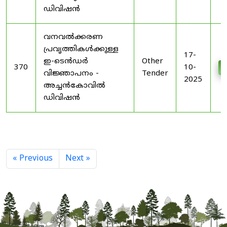
ഡിവിഷൻ
വനവൽക്കരണ
പ്രവൃത്തികൾക്കുള്ള
17-
ഇ-ടെൻഡർ
Other
370
10-
D
വിജ്ഞാപനം -
Tender
2025
അച്ചൻകോവിൽ
ഡിവിഷൻ
« Previous
Next »