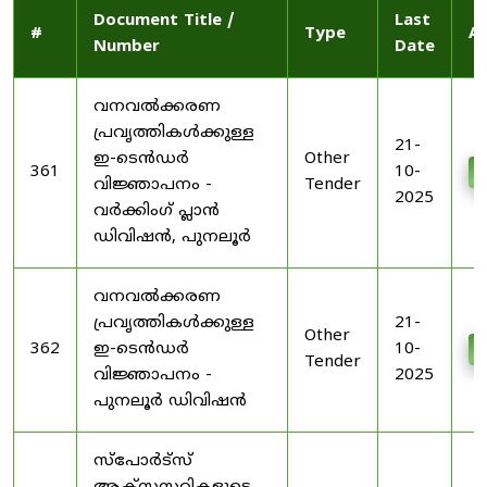
Document Title /
Last
#
Type
Ac
Number
Date
വനവൽക്കരണ
പ്രവൃത്തികൾക്കുള്ള
21-
ഇ-ടെൻഡർ
Other
361
10-
D
വിജ്ഞാപനം -
Tender
2025
വർക്കിംഗ് പ്ലാൻ
ഡിവിഷൻ, പുനലൂർ
വനവൽക്കരണ
പ്രവൃത്തികൾക്കുള്ള
21-
Other
362
ഇ-ടെൻഡർ
10-
D
Tender
വിജ്ഞാപനം -
2025
പുനലൂർ ഡിവിഷൻ
സ്പോർട്സ്