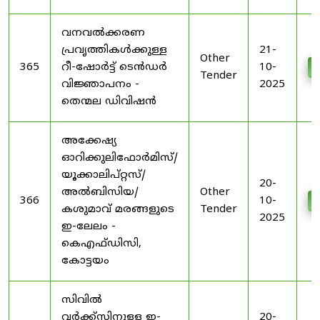
വനവൽക്കരണ
പ്രവൃത്തികൾക്കുള്ള
21-
Other
365
റീ-ഷോർട്ട് ടെൻഡർ
10-
D
Tender
വിജ്ഞാപനം -
2025
തെന്മല ഡിവിഷൻ
അക്കേഷ്യ
ഓറിക്കുലിഫോർമിസ്/
യൂക്കാലിപ്റ്റസ്/
20-
അൽബിസിയ/
Other
366
10-
D
കശുമാവ് മരങ്ങളുടെ
Tender
2025
ഇ-ലേലം -
കെഎഫ്ഡിസി,
കോട്ടയം
സിവിൽ
വർക്ക്സിനുള്ള ഇ-
20-