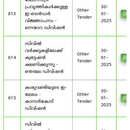
ഫോറസ്ട്രി
പ്രവൃത്തികൾക്കുള്ള
30-
Other
613
ഇ-ടെൻഡർ
01-
Do
Tender
വിജ്ഞാപനം -
2025
നെന്മാറ ഡിവിഷൻ
സിവിൽ
വർക്കുകളിലേക്ക്
30-
Other
614
ക്വട്ടേഷൻ
01-
Do
Tender
ക്ഷണിക്കുന്നു -
2025
തെന്മല ഡിവിഷൻ
കശുവണ്ടിയുടെ ഇ-
30-
ലേലം -
Other
615
01-
Do
കാസർകോട്
Tender
2025
ഡിവിഷൻ
സിവിൽ