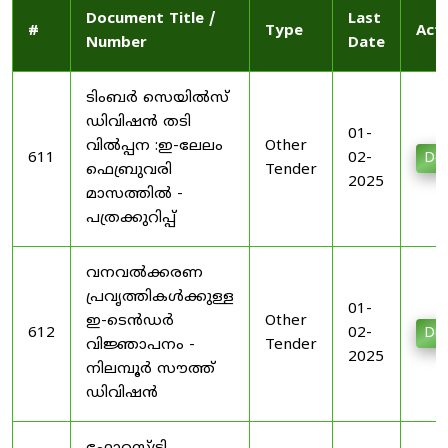
Document Title /
Last
#
Type
Act
Number
Date
ടിംബർ സെയിൽസ്
ഡിവിഷൻ തടി
01-
വിൽപ്പന :ഇ-ലേലം
Other
611
02-
Do
ഫെബ്രുവരി
Tender
2025
മാസത്തിൽ -
പത്രക്കുറിപ്പ്
വനവൽക്കരണ
പ്രവൃത്തികൾക്കുള്ള
01-
ഇ-ടെൻഡർ
Other
612
02-
Do
വിജ്ഞാപനം -
Tender
2025
നിലമ്പൂർ സൗത്ത്
ഡിവിഷൻ