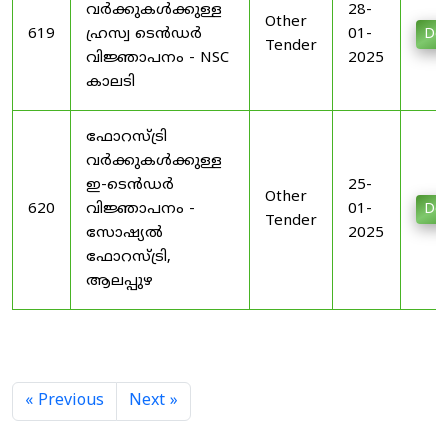
വർക്കുകൾക്കുള്ള
28-
Other
619
ഹ്രസ്വ ടെൻഡർ
01-
Do
Tender
വിജ്ഞാപനം - NSC
2025
കാലടി
ഫോറസ്ട്രി
വർക്കുകൾക്കുള്ള
ഇ-ടെൻഡർ
25-
Other
620
വിജ്ഞാപനം -
01-
Do
Tender
സോഷ്യൽ
2025
ഫോറസ്ട്രി,
ആലപ്പുഴ
« Previous
Next »