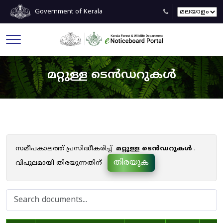
Government of Kerala
മറ്റുള്ള ടെൻഡറുകൾ
സമീപകാലത്ത് പ്രസിദ്ധീകരിച്ച്
മറ്റുള്ള ടെൻഡറുകൾ
.
തിരയുക
വിപുലമായി തിരയുന്നതിന്