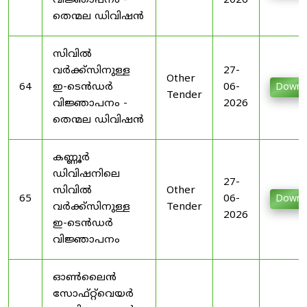
വിജ്ഞാപനം -
2026
തെന്മല ഡിവിഷൻ
സിവിൽ
വർക്ക്സിനുള്ള
27-
Other
64
ഇ-ടെൻഡർ
06-
Downl
Tender
വിജ്ഞാപനം -
2026
തെന്മല ഡിവിഷൻ
കണ്ണൂർ
ഡിവിഷനിലെ
27-
സിവിൽ
Other
65
06-
Downl
വർക്ക്സിനുള്ള
Tender
2026
ഇ-ടെൻഡർ
വിജ്ഞാപനം
ഓൺലൈൻ
സോഫ്റ്റ്‌വെയർ