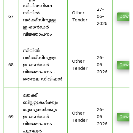
ഡിവിഷനിലെ
27-
സിവിൽ
Other
67
06-
Downl
വർക്ക്സിനുള്ള
Tender
2026
ഇ-ടെൻഡർ
വിജ്ഞാപനം
സിവിൽ
വർക്ക്സിനുള്ള
26-
Other
68
ഇ-ടെൻഡർ
06-
Downl
Tender
വിജ്ഞാപനം -
2026
തെന്മല ഡിവിഷൻ
തേക്ക്
ബില്ലറ്റുകൾക്കും
തൂണുകൾക്കും
26-
Other
69
ഇ-ടെൻഡർ
06-
Downl
Tender
വിജ്ഞാപനം -
2026
പുനലൂർ