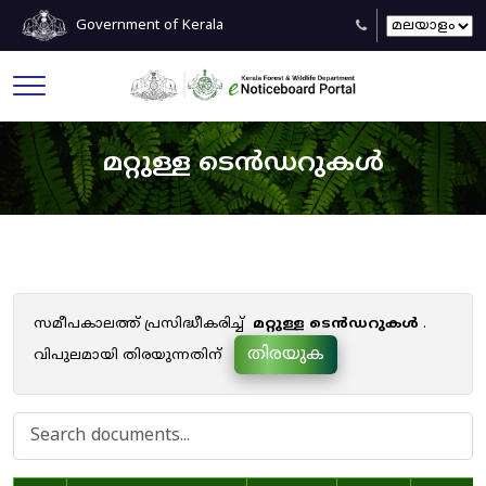
Government of Kerala
മറ്റുള്ള ടെൻഡറുകൾ
സമീപകാലത്ത് പ്രസിദ്ധീകരിച്ച്
മറ്റുള്ള ടെൻഡറുകൾ
.
തിരയുക
വിപുലമായി തിരയുന്നതിന്