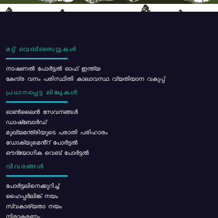
മറ്റ് വെബ്സൈറ്റുകൾ
നാഷണൽ പോർട്ടൽ ഓഫ് ഇന്ത്യ
കേന്ദ്ര വനം പരിസ്ഥിതി കാലാവസ്ഥ വ്യതിയാന വകുപ്പ്
പ്രധാനപ്പെട്ട ലിങ്കുകൾ
ഓൺലൈൻ സേവനങ്ങൾ
ഡാഷ്ബോർഡ്
മുഖ്യമന്ത്രിയുടെ പരാതി പരിഹാരം
ഡോക്യുമെൻ്റ് പോർട്ടൽ
ഔദ്യോഗിക വെബ് പോർട്ടൽ
വിവരങ്ങൾ
പോര്‍ട്ടലിനെക്കുറിച്ച്
ഹൈപ്പർലിങ്ക് നയം
സ്വകാര്യതാ നയം
നിരാകരണം