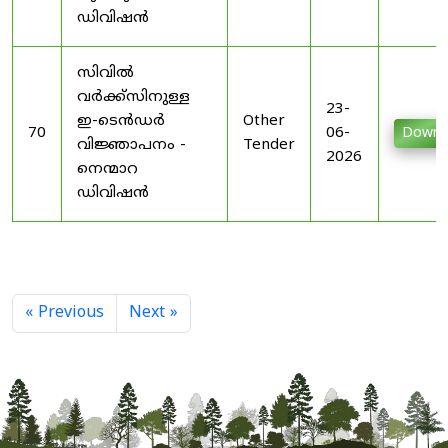
ഡിവിഷൻ
സിവിൽ
വർക്ക്സിനുള്ള
23-
ഇ-ടെൻഡർ
Other
70
06-
Downl
വിജ്ഞാപനം -
Tender
2026
നെന്മാറ
ഡിവിഷൻ
« Previous
Next »