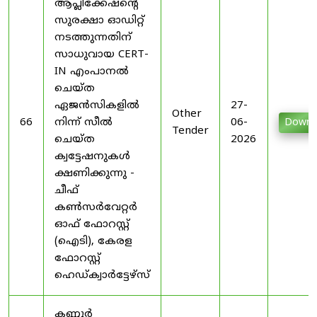
ആപ്ലിക്കേഷന്റെ
സുരക്ഷാ ഓഡിറ്റ്
നടത്തുന്നതിന്
സാധുവായ CERT-
IN എംപാനൽ
ചെയ്ത
ഏജൻസികളിൽ
27-
Other
66
നിന്ന് സീൽ
06-
Downl
Tender
ചെയ്ത
2026
ക്വട്ടേഷനുകൾ
ക്ഷണിക്കുന്നു -
ചീഫ്
കൺസർവേറ്റർ
ഓഫ് ഫോറസ്റ്റ്
(ഐടി), കേരള
ഫോറസ്റ്റ്
ഹെഡ്ക്വാർട്ടേഴ്സ്
കണ്ണൂർ