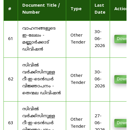
Document Title /
Last
#
Type
Action
Number
Date
വാഹനങ്ങളുടെ
30-
ഇ-ലേലം -
Other
61
06-
Downl
മണ്ണാർക്കാട്
Tender
2026
ഡിവിഷൻ
സിവിൽ
വർക്ക്സിനുള്ള
30-
Other
62
റീ-ഇ-ടെൻഡർ
06-
Downl
Tender
വിജ്ഞാപനം -
2026
തെന്മല ഡിവിഷൻ
സിവിൽ
വർക്ക്സിനുള്ള
27-
Other
63
റീ-ഇ-ടെൻഡർ
06-
Downl
Tender