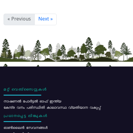
« Previous
Next »
മറ്റ് വെബ്സൈറ്റുകൾ
നാഷണൽ പോർട്ടൽ ഓഫ് ഇന്ത്യ
കേന്ദ്ര വനം പരിസ്ഥിതി കാലാവസ്ഥ വ്യതിയാന വകുപ്പ്
പ്രധാനപ്പെട്ട ലിങ്കുകൾ
ഓൺലൈൻ സേവനങ്ങൾ