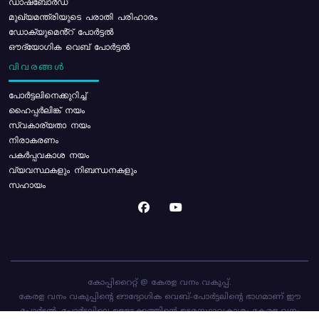
ഡാഷ്ബോർഡ്
മുഖ്യമന്ത്രിയുടെ പരാതി പരിഹാരം
ഡോക്യുമെൻ്റ് പോർട്ടൽ
ഔദ്യോഗിക വെബ് പോർട്ടൽ
വിവരങ്ങൾ
പോര്‍ട്ടലിനെക്കുറിച്ച്
ഹൈപ്പർലിങ്ക് നയം
സ്വകാര്യതാ നയം
നിരാകരണം
പകർപ്പവകാശ നയം
വ്യവസ്ഥകളും നിബന്ധനകളും
സഹായം
കോപ്പിറൈറ്റ് @ കേരള വനം വകുപ്പ്.
കേരള വനം വകുപ്പിന്റെ ഔദ്യോഗിക വെബ്-പോർട്ടലിന്റെ ഭാഗമാണ് ഈ
പോർട്ടൽ. പോർട്ടലിലെ ഉള്ളടക്കത്തിന്റെ ഉടമസ്ഥാവകാശം കേരള വനം