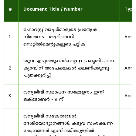
#
Document Title / Number
Type
ഫോറസ്റ്റ് വാച്ചർമാരുടെ പ്രത്യേക
1
നിയമനം - ആദിവാസി
Anno
സെറ്റിൽമെന്റുകളുടെ പട്ടിക
യുവ എഴുത്തുകാർക്കുള്ള പ്രകൃതി പഠന
2
ക്യാമ്പിന് അപേക്ഷകൾ ക്ഷണിക്കുന്നു -
Anno
പത്രക്കുറിപ്പ്
വന്യജീവി സമാപന സമ്മേളനം ഇന്ന്
3
Anno
ഒക്ടോബർ - 9 ന്
വന്യജീവി സങ്കേതങ്ങൾ,
ദേശീയോദ്യാനങ്ങൾ, കടുവ സംരക്ഷണ
കേന്ദ്രങ്ങൾ എന്നിവയ്ക്കുള്ളിൽ