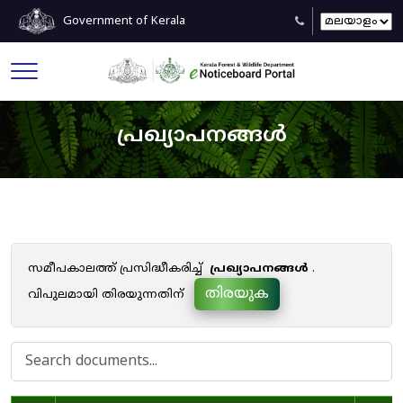
Government of Kerala
പ്രഖ്യാപനങ്ങൾ
സമീപകാലത്ത് പ്രസിദ്ധീകരിച്ച്
പ്രഖ്യാപനങ്ങൾ
.
തിരയുക
വിപുലമായി തിരയുന്നതിന്