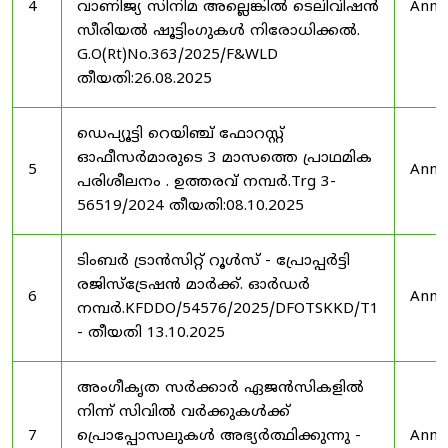
4
വാണിജ്യ സിനിമ അല്ലെങ്കിൽ ടെലിവിഷൻ
Anno
സീരിയൽ ഷൂട്ടിംഗുകൾ നിരോധിക്കൽ.
G.O(Rt)No.363/2025/F&WLD
തീയതി:26.08.2025
ഡെപ്യൂട്ടി റെയിഞ്ച് ഫോറസ്റ്റ്
ഓഫീസർമാരുടെ 3 മാസത്തെ പ്രാഥമിക
5
Anno
പരിശീലനം . ഉത്തരവ് നമ്പർ.Trg 3-
56519/2024 തീയതി:08.10.2025
ടിംബർ ട്രാൻസിറ്റ് റൂൾസ് - പ്രോപ്പർട്ടി
രജിസ്ട്രേഷൻ മാർക്ക്. ഓർഡർ
6
Anno
നമ്പർ.KFDDO/54576/2025/DFOTSKKD/T1
- തീയതി 13.10.2025
അംഗീകൃത സർക്കാർ ഏജൻസികളിൽ
നിന്ന് സിവിൽ വർക്കുകൾക്ക്
7
പ്രൊപ്പോസലുകൾ അഭ്യർത്ഥിക്കുന്നു -
Anno