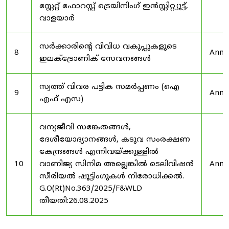
സ്റ്റേറ്റ് ഫോറസ്റ്റ് ട്രെയിനിംഗ് ഇൻസ്റ്റിറ്റ്യൂട്ട്,
വാളയാർ
സർക്കാരിന്റെ വിവിധ വകുപ്പുകളുടെ
8
Anno
ഇലക്ട്രോണിക് സേവനങ്ങൾ
സ്വത്ത് വിവര പട്ടിക സമർപ്പണം (ഐ
9
Anno
എഫ് എസ)
വന്യജീവി സങ്കേതങ്ങൾ,
ദേശീയോദ്യാനങ്ങൾ, കടുവ സംരക്ഷണ
കേന്ദ്രങ്ങൾ എന്നിവയ്ക്കുള്ളിൽ
10
വാണിജ്യ സിനിമ അല്ലെങ്കിൽ ടെലിവിഷൻ
Anno
സീരിയൽ ഷൂട്ടിംഗുകൾ നിരോധിക്കൽ.
G.O(Rt)No.363/2025/F&WLD
തീയതി:26.08.2025