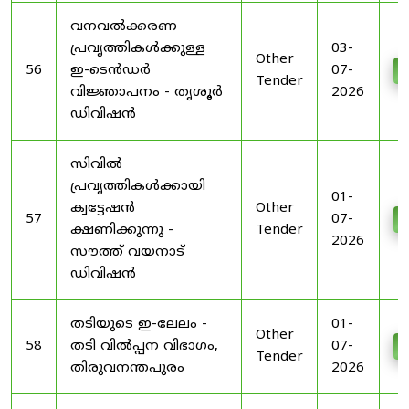
വനവൽക്കരണ
പ്രവൃത്തികൾക്കുള്ള
03-
Other
56
ഇ-ടെൻഡർ
07-
D
Tender
വിജ്ഞാപനം - തൃശൂർ
2026
ഡിവിഷൻ
സിവിൽ
പ്രവൃത്തികൾക്കായി
01-
ക്വട്ടേഷൻ
Other
57
07-
D
ക്ഷണിക്കുന്നു -
Tender
2026
സൗത്ത് വയനാട്
ഡിവിഷൻ
തടിയുടെ ഇ-ലേലം -
01-
Other
58
തടി വിൽപ്പന വിഭാഗം,
07-
D
Tender
തിരുവനന്തപുരം
2026