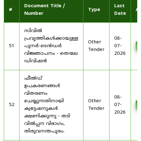
Document Title /
Last
#
Type
Ac
Number
Date
സിവിൽ
പ്രവൃത്തികൾക്കായുള്ള
08-
Other
51
പുനർ-ടെൻഡർ
07-
D
Tender
വിജ്ഞാപനം - തെന്മല
2026
ഡിവിഷൻ
ഫീൽഡ്
ഉപകരണങ്ങൾ
വിതരണം
08-
ചെയ്യുന്നതിനായി
Other
52
07-
D
ക്വട്ടേഷനുകൾ
Tender
2026
ക്ഷണിക്കുന്നു - തടി
വിൽപ്പന വിഭാഗം,
തിരുവനന്തപുരം.