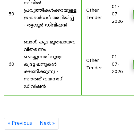
സിവിൽ
01-
പ്രവൃത്തികൾക്കായുള്ള
Other
59
07-
D
ഇ-ടെൻഡർ അറിയിപ്പ്
Tender
2026
- തൃശൂർ ഡിവിഷൻ
ബാഗ്, കുട മുതലായവ
വിതരണം
ചെയ്യുന്നതിനുള്ള
01-
Other
60
ക്വട്ടേഷനുകൾ
07-
D
Tender
ക്ഷണിക്കുന്നു -
2026
സൗത്ത് വയനാട്
ഡിവിഷൻ
« Previous
Next »