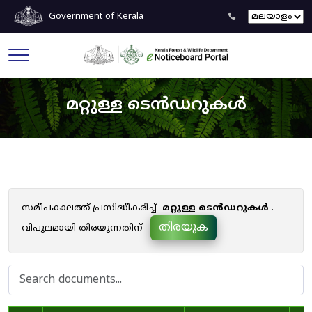
Government of Kerala
മറ്റുള്ള ടെൻഡറുകൾ
സമീപകാലത്ത് പ്രസിദ്ധീകരിച്ച്
മറ്റുള്ള ടെൻഡറുകൾ
.
തിരയുക
വിപുലമായി തിരയുന്നതിന്