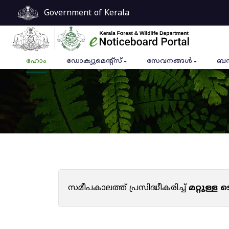
Government of Kerala
ഹോം
ഡോക്യുമെൻ്റ്സ്
സേവനങ്ങൾ
ബന
സമീപകാലത്ത് പ്രസിദ്ധീകരിച്ച്
മറ്റുള്