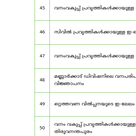
45
വനംവകുപ്പ് പ്രവൃത്തികൾക്കായു
46
സിവിൽ പ്രവൃത്തികൾക്കായുള്ള ഇ-ട
47
വനംവകുപ്പ് പ്രവൃത്തികൾക്കായ
മണ്ണാർക്കാട് ഡിവിഷനിലെ വനപ
48
വിജ്ഞാപനം
49
ഒറ്റത്തവണ വിൽപ്പനയുടെ ഇ-ലേല
വനം വകുപ്പ് പ്രവൃത്തികൾക്കായുള്
50
തിരുവനന്തപുരം