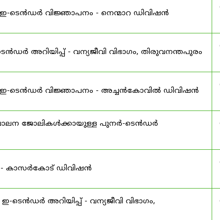
ള്ള ഇ-ടെൻഡർ വിജ്ഞാപനം - നെന്മാറ ഡിവിഷൻ
െൻഡർ അറിയിപ്പ് - വന്യജീവി വിഭാഗം, തിരുവനന്തപുരം
ുള്ള ഇ-ടെൻഡർ വിജ്ഞാപനം - അച്ചൻകോവിൽ ഡിവിഷൻ
രിപാലന ജോലികൾക്കായുള്ള പുനർ-ടെൻഡർ
ം - കാസർകോട് ഡിവിഷൻ
ള ഇ-ടെൻഡർ അറിയിപ്പ് - വന്യജീവി വിഭാഗം,