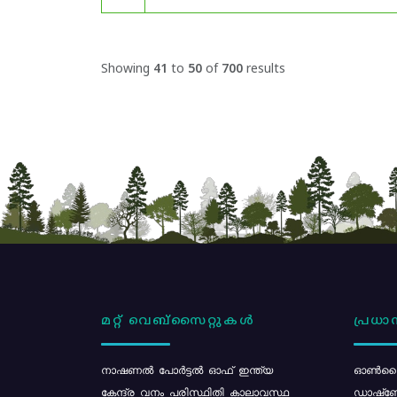
Showing
41
to
50
of
700
results
മറ്റ് വെബ്സൈറ്റുകൾ
പ്രധാന
നാഷണൽ പോർട്ടൽ ഓഫ് ഇന്ത്യ
ഓൺലൈ
കേന്ദ്ര വനം പരിസ്ഥിതി കാലാവസ്ഥ
ഡാഷ്ബ