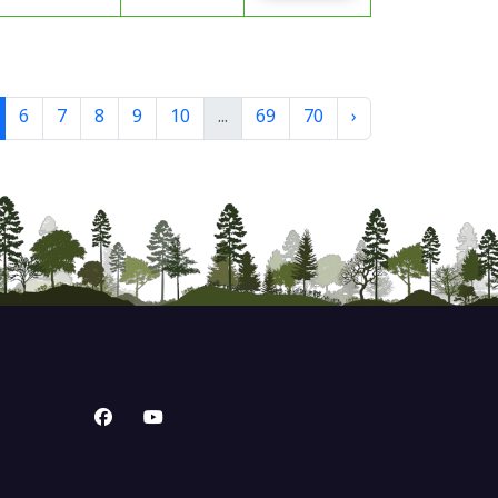
6
7
8
9
10
...
69
70
›