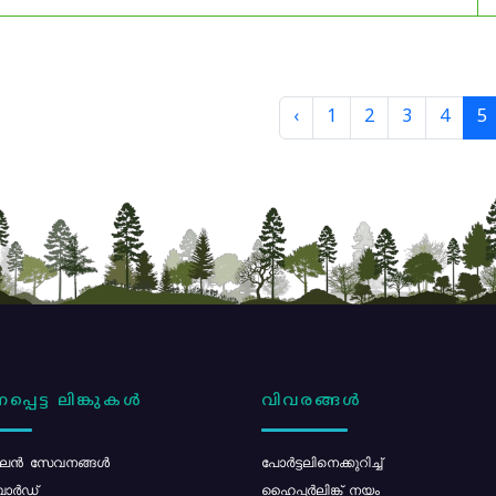
‹
1
2
3
4
5
പ്പെട്ട ലിങ്കുകൾ
വിവരങ്ങൾ
ൻ സേവനങ്ങൾ
പോര്‍ട്ടലിനെക്കുറിച്ച്
ോർഡ്
ഹൈപ്പർലിങ്ക് നയം