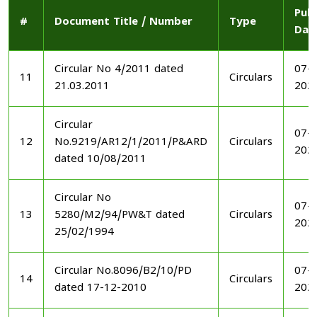
Publ
#
Document Title / Number
Type
Dat
Circular No 4/2011 dated
07-1
11
Circulars
21.03.2011
202
Circular
07-1
12
No.9219/AR12/1/2011/P&ARD
Circulars
202
dated 10/08/2011
Circular No
07-1
13
5280/M2/94/PW&T dated
Circulars
202
25/02/1994
Circular No.8096/B2/10/PD
07-1
14
Circulars
dated 17-12-2010
202