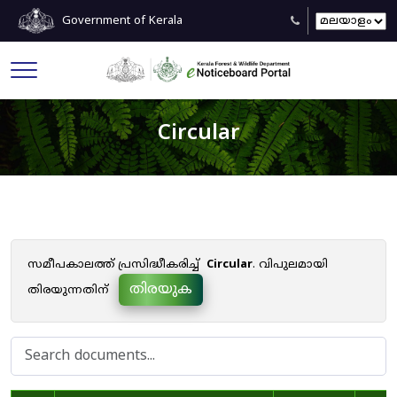
Government of Kerala
Circular
സമീപകാലത്ത് പ്രസിദ്ധീകരിച്ച്
Circular
. വിപുലമായി
തിരയുക
തിരയുന്നതിന്