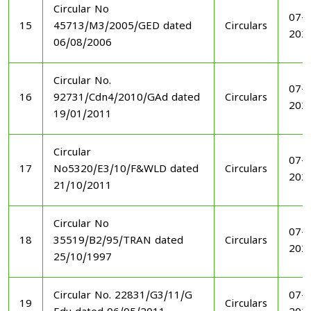
Circular No
07-1
15
45713/M3/2005/GED dated
Circulars
202
06/08/2006
Circular No.
07-1
16
92731/Cdn4/2010/GAd dated
Circulars
202
19/01/2011
Circular
07-1
17
No5320/E3/10/F&WLD dated
Circulars
202
21/10/2011
Circular No
07-1
18
35519/B2/95/TRAN dated
Circulars
202
25/10/1997
Circular No. 22831/G3/11/G
07-1
19
Circulars