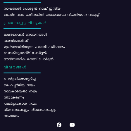
നാഷണൽ പോർട്ടൽ ഓഫ് ഇന്ത്യ
കേന്ദ്ര വനം പരിസ്ഥിതി കാലാവസ്ഥ വ്യതിയാന വകുപ്പ്
പ്രധാനപ്പെട്ട ലിങ്കുകൾ
ഓൺലൈൻ സേവനങ്ങൾ
ഡാഷ്ബോർഡ്
മുഖ്യമന്ത്രിയുടെ പരാതി പരിഹാരം
ഡോക്യുമെൻ്റ് പോർട്ടൽ
ഔദ്യോഗിക വെബ് പോർട്ടൽ
വിവരങ്ങൾ
പോര്‍ട്ടലിനെക്കുറിച്ച്
ഹൈപ്പർലിങ്ക് നയം
സ്വകാര്യതാ നയം
നിരാകരണം
പകർപ്പവകാശ നയം
വ്യവസ്ഥകളും നിബന്ധനകളും
സഹായം