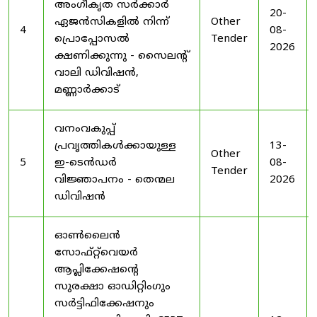
അംഗീകൃത സർക്കാർ
20-
ഏജൻസികളിൽ നിന്ന്
Other
4
08-
പ്രൊപ്പോസൽ
Tender
2026
ക്ഷണിക്കുന്നു - സൈലന്റ്
വാലി ഡിവിഷൻ,
മണ്ണാർക്കാട്
വനംവകുപ്പ്
പ്രവൃത്തികൾക്കായുള്ള
13-
Other
5
ഇ-ടെൻഡർ
08-
Tender
വിജ്ഞാപനം - തെന്മല
2026
ഡിവിഷൻ
ഓൺലൈൻ
സോഫ്റ്റ്‌വെയർ
ആപ്ലിക്കേഷന്റെ
സുരക്ഷാ ഓഡിറ്റിംഗും
സർട്ടിഫിക്കേഷനും