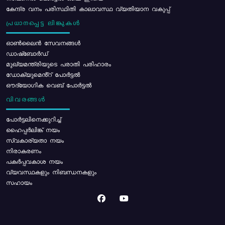
കേന്ദ്ര വനം പരിസ്ഥിതി കാലാവസ്ഥ വ്യതിയാന വകുപ്പ്
പ്രധാനപ്പെട്ട ലിങ്കുകൾ
ഓൺലൈൻ സേവനങ്ങൾ
ഡാഷ്ബോർഡ്
മുഖ്യമന്ത്രിയുടെ പരാതി പരിഹാരം
ഡോക്യുമെൻ്റ് പോർട്ടൽ
ഔദ്യോഗിക വെബ് പോർട്ടൽ
വിവരങ്ങൾ
പോര്‍ട്ടലിനെക്കുറിച്ച്
ഹൈപ്പർലിങ്ക് നയം
സ്വകാര്യതാ നയം
നിരാകരണം
പകർപ്പവകാശ നയം
വ്യവസ്ഥകളും നിബന്ധനകളും
സഹായം