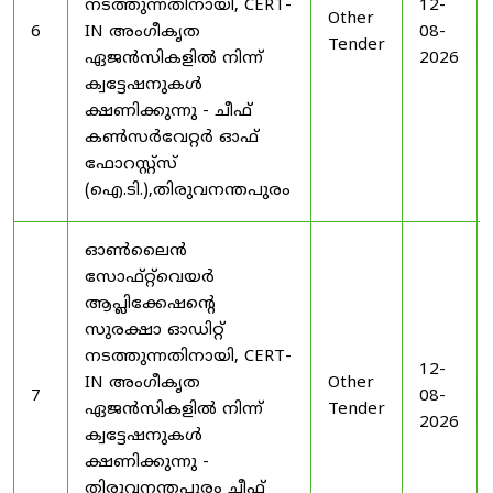
നടത്തുന്നതിനായി, CERT-
12-
Other
6
IN അംഗീകൃത
08-
Tender
ഏജൻസികളിൽ നിന്ന്
2026
ക്വട്ടേഷനുകൾ
ക്ഷണിക്കുന്നു - ചീഫ്
കൺസർവേറ്റർ ഓഫ്
ഫോറസ്റ്റ്സ്
(ഐ.ടി.),തിരുവനന്തപുരം
ഓൺലൈൻ
സോഫ്റ്റ്‌വെയർ
ആപ്ലിക്കേഷന്റെ
സുരക്ഷാ ഓഡിറ്റ്
നടത്തുന്നതിനായി, CERT-
12-
IN അംഗീകൃത
Other
7
08-
ഏജൻസികളിൽ നിന്ന്
Tender
2026
ക്വട്ടേഷനുകൾ
ക്ഷണിക്കുന്നു -
തിരുവനന്തപുരം ചീഫ്