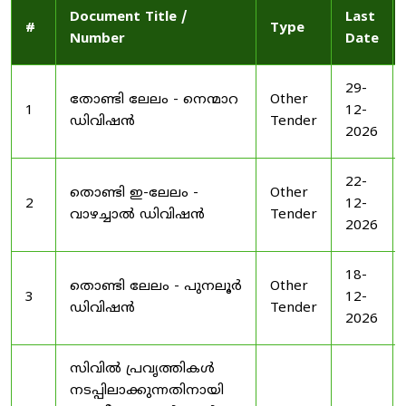
Document Title /
Last
#
Type
Number
Date
29-
തോണ്ടി ലേലം - നെന്മാറ
Other
1
12-
ഡിവിഷൻ
Tender
2026
22-
തൊണ്ടി ഇ-ലേലം -
Other
2
12-
വാഴച്ചാൽ ഡിവിഷൻ
Tender
2026
18-
തൊണ്ടി ലേലം - പുനലൂർ
Other
3
12-
ഡിവിഷൻ
Tender
2026
സിവിൽ പ്രവൃത്തികൾ
നടപ്പിലാക്കുന്നതിനായി