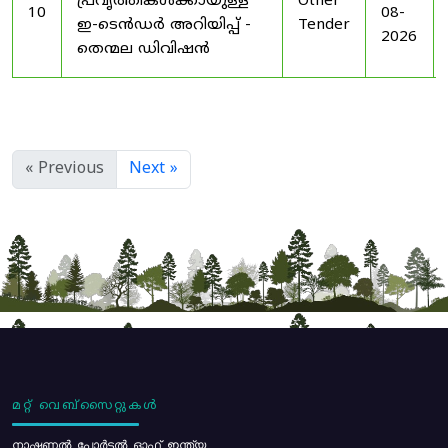
പ്രവൃത്തികൾക്കായുള്ള
Other
10
08-
ഇ-ടെൻഡർ അറിയിപ്പ് -
Tender
2026
തെന്മല ഡിവിഷൻ
« Previous
Next »
മറ്റ് വെബ്സൈറ്റുകൾ
നാഷണൽ പോർട്ടൽ ഓഫ് ഇന്ത്യ