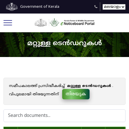
Government of Kerala
മറ്റുള്ള ടെൻഡറുകൾ
സമീപകാലത്ത് പ്രസിദ്ധീകരിച്ച്
മറ്റുള്ള ടെൻഡറുകൾ
.
തിരയുക
വിപുലമായി തിരയുന്നതിന്