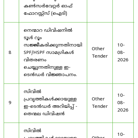
കൺസർവേറ്റർ ഓഫ്
ഫോറസ്റ്റ്സ് (ഐടി)
നെന്മാറ ഡിവിഷനിൽ
ടൂൾ റൂം
സജ്ജീകരിക്കുന്നതിനായി
10-
Other
8
SPF/HSPF സാമഗ്രികൾ
08-
Tender
വിതരണം
2026
ചെയ്യുന്നതിനുള്ള ഇ-
ടെൻഡർ വിജ്ഞാപനം.
സിവിൽ
10-
പ്രവൃത്തികൾക്കായുള്ള
Other
9
08-
ഇ-ടെൻഡർ അറിയിപ്പ് -
Tender
2026
തെന്മല ഡിവിഷൻ
സിവിൽ
10-