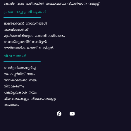
കേന്ദ്ര വനം പരിസ്ഥിതി കാലാവസ്ഥ വ്യതിയാന വകുപ്പ്
പ്രധാനപ്പെട്ട ലിങ്കുകൾ
ഓൺലൈൻ സേവനങ്ങൾ
ഡാഷ്ബോർഡ്
മുഖ്യമന്ത്രിയുടെ പരാതി പരിഹാരം
ഡോക്യുമെൻ്റ് പോർട്ടൽ
ഔദ്യോഗിക വെബ് പോർട്ടൽ
വിവരങ്ങൾ
പോര്‍ട്ടലിനെക്കുറിച്ച്
ഹൈപ്പർലിങ്ക് നയം
സ്വകാര്യതാ നയം
നിരാകരണം
പകർപ്പവകാശ നയം
വ്യവസ്ഥകളും നിബന്ധനകളും
സഹായം