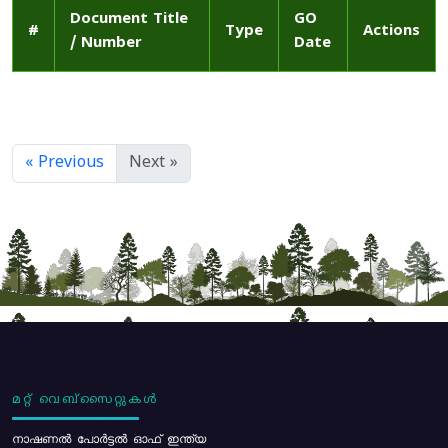
Document Title
GO
#
Type
Actions
/ Number
Date
« Previous
Next »
മറ്റ് വെബ്സൈറ്റുകൾ
നാഷണൽ പോർട്ടൽ ഓഫ് ഇന്ത്യ