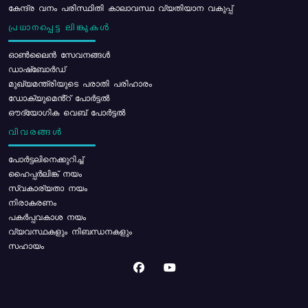
കേന്ദ്ര വനം പരിസ്ഥിതി കാലാവസ്ഥ വ്യതിയാന വകുപ്പ്
പ്രധാനപ്പെട്ട ലിങ്കുകൾ
ഓൺലൈൻ സേവനങ്ങൾ
ഡാഷ്ബോർഡ്
മുഖ്യമന്ത്രിയുടെ പരാതി പരിഹാരം
ഡോക്യുമെൻ്റ് പോർട്ടൽ
ഔദ്യോഗിക വെബ് പോർട്ടൽ
വിവരങ്ങൾ
പോര്‍ട്ടലിനെക്കുറിച്ച്
ഹൈപ്പർലിങ്ക് നയം
സ്വകാര്യതാ നയം
നിരാകരണം
പകർപ്പവകാശ നയം
വ്യവസ്ഥകളും നിബന്ധനകളും
സഹായം