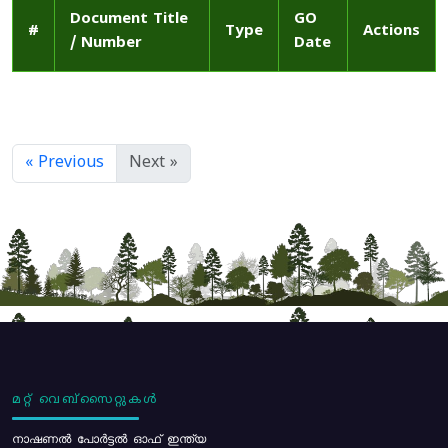
Document Title
GO
#
Type
Actions
/ Number
Date
« Previous
Next »
മറ്റ് വെബ്സൈറ്റുകൾ
നാഷണൽ പോർട്ടൽ ഓഫ് ഇന്ത്യ