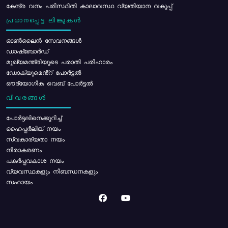
കേന്ദ്ര വനം പരിസ്ഥിതി കാലാവസ്ഥ വ്യതിയാന വകുപ്പ്
പ്രധാനപ്പെട്ട ലിങ്കുകൾ
ഓൺലൈൻ സേവനങ്ങൾ
ഡാഷ്ബോർഡ്
മുഖ്യമന്ത്രിയുടെ പരാതി പരിഹാരം
ഡോക്യുമെൻ്റ് പോർട്ടൽ
ഔദ്യോഗിക വെബ് പോർട്ടൽ
വിവരങ്ങൾ
പോര്‍ട്ടലിനെക്കുറിച്ച്
ഹൈപ്പർലിങ്ക് നയം
സ്വകാര്യതാ നയം
നിരാകരണം
പകർപ്പവകാശ നയം
വ്യവസ്ഥകളും നിബന്ധനകളും
സഹായം