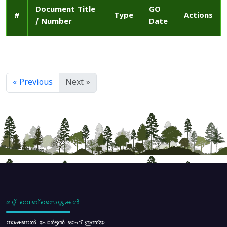
Document Title
GO
#
Type
Actions
/ Number
Date
« Previous
Next »
മറ്റ് വെബ്സൈറ്റുകൾ
നാഷണൽ പോർട്ടൽ ഓഫ് ഇന്ത്യ