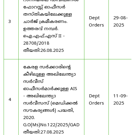
റാന്നിയിലെ ഡിവിഷണൽ
ഫോറസ്റ്റ് ഓഫീസർ
തസ്തികയിലേക്കുള്ള
Dept
29-08-
3
ചാർജ് ക്രമീകരണം.
Orders
2025
ഉത്തരവ് നമ്പർ.
ഐ.എഫ്.എസ് II -
28708/2018
തീയതി:26.08.2025
കേരള സർക്കാരിന്റെ
കീഴിലുള്ള അഖിലേന്ത്യാ
സർവീസ്
ഓഫീസർമാർക്കുള്ള AIS
- അഖിലേന്ത്യാ
Dept
11-09-
4
സർവീസസ് (മെഡിക്കൽ
Orders
2025
സൗകര്യങ്ങൾ) പദ്ധതി,
2020.
G.O(Ms)No.122/2025/GAD
തീയതി:27.08.2025