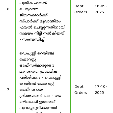
പത്രിക ഫയൽ
Dept
18-09-
6
ചെയ്യാത്ത
Orders
2025
ജീവനക്കാർക്ക്
സ്പാർക്ക് മുഖാന്തിരം
ഫയൽ ചെയ്യുന്നതിനായി
സമയം നീട്ടി നൽകിയത്
- സംബന്ധിച്ച്
ഡെപ്യൂട്ടി റെയിഞ്ച്
ഫോറസ്റ്റ്
ഓഫീസർമാരുടെ 3
മാസത്തെ പ്രാഥമിക
പരിശീലനം - ഡെപ്യൂട്ടി
റെയിഞ്ച് ഫോറസ്റ്റ്
Dept
17-10-
7
ഓഫീസറായ
Orders
2025
ശ്രി.രമേശൻ കെ - യെ
ഒഴിവാക്കി ഉത്തരവ്
പുറപ്പെടുവിക്കുന്നത്