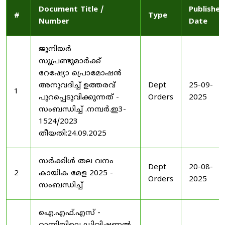
Document Title /
Published
#
Type
Number
Date
ജൂനിയർ
സൂപ്രണ്ടുമാർക്ക്
റേഷ്യോ പ്രൊമോഷൻ
അനുവദിച്ച് ഉത്തരവ്
Dept
25-09-
1
പുറപ്പെടുവിക്കുന്നത് -
Orders
2025
സംബന്ധിച്ച് .നമ്പർ.ഇ3-
1524/2023
തീയതി:24.09.2025
സർക്കിൾ തല വനം
Dept
20-08-
2
കായിക മേള 2025 -
Orders
2025
സംബന്ധിച്ച്
ഐ.എഫ്.എസ് -