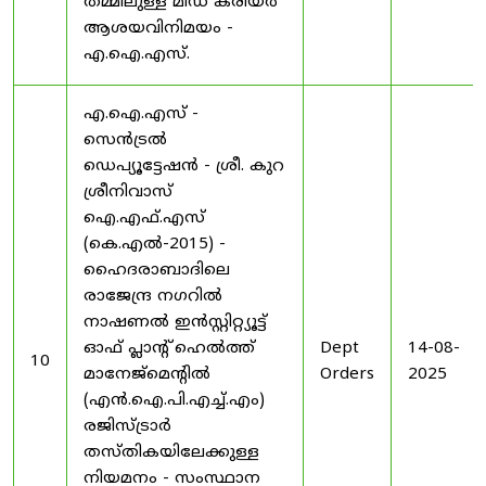
തമ്മിലുള്ള മിഡ് കരിയർ
ആശയവിനിമയം -
എ.ഐ.എസ്.
എ.ഐ.എസ് -
സെൻട്രൽ
ഡെപ്യൂട്ടേഷൻ - ശ്രീ. കുറ
ശ്രീനിവാസ്
ഐ.എഫ്.എസ്
(കെ.എൽ-2015) -
ഹൈദരാബാദിലെ
രാജേന്ദ്ര നഗറിൽ
നാഷണൽ ഇൻസ്റ്റിറ്റ്യൂട്ട്
ഓഫ് പ്ലാന്റ് ഹെൽത്ത്
Dept
14-08-
10
മാനേജ്‌മെന്റിൽ
Orders
2025
(എൻ.ഐ.പി.എച്ച്.എം)
രജിസ്ട്രാർ
തസ്തികയിലേക്കുള്ള
നിയമനം - സംസ്ഥാന