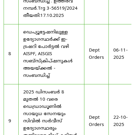
സംബന്ധിച്ച് . ഉത്തരവ്
നമ്പർ.Trg 3-56519/2024
തീയതി:17.10.2025
ഡെപ്യൂട്ടേഷനിലുള്ള
ഉദ്യോഗസ്ഥർക്ക് ഇ-
ട്രഷറി പോർട്ടൽ വഴി
Dept
06-11-
8
AISPF, AISGIS
Orders
2025
സബ്‌സ്‌ക്രിപ്‌ഷനുകൾ
അയയ്ക്കൽ -
സംബന്ധിച്ച്
2025 ഡിസംബർ 8
മുതൽ 10 വരെ
ഡെഡ്രാഡൂണിൽ
സായുധ സേനയും
Dept
22-10-
9
സിവിൽ സർവീസ്
Orders
2025
ഉദ്യോഗസ്ഥരും