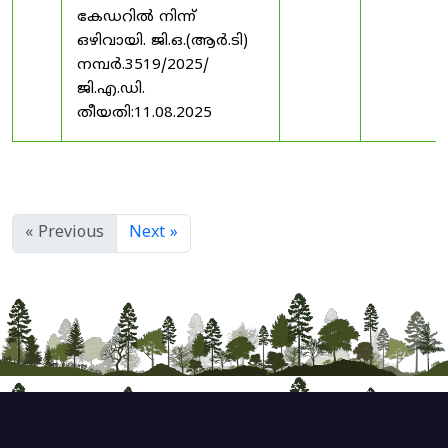
കേഡറിൽ നിന്ന്
ഒഴിവായി. ജി.ഒ.(ആർ.ടി)
നമ്പർ.3519/2025/
ജി.എ.ഡി.
തീയതി:11.08.2025
« Previous
Next »