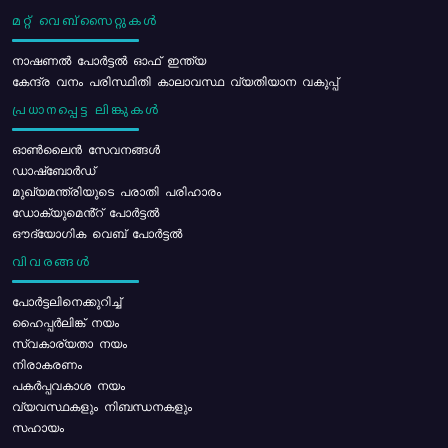
മറ്റ് വെബ്സൈറ്റുകൾ
നാഷണൽ പോർട്ടൽ ഓഫ് ഇന്ത്യ
കേന്ദ്ര വനം പരിസ്ഥിതി കാലാവസ്ഥ വ്യതിയാന വകുപ്പ്
പ്രധാനപ്പെട്ട ലിങ്കുകൾ
ഓൺലൈൻ സേവനങ്ങൾ
ഡാഷ്ബോർഡ്
മുഖ്യമന്ത്രിയുടെ പരാതി പരിഹാരം
ഡോക്യുമെൻ്റ് പോർട്ടൽ
ഔദ്യോഗിക വെബ് പോർട്ടൽ
വിവരങ്ങൾ
പോര്‍ട്ടലിനെക്കുറിച്ച്
ഹൈപ്പർലിങ്ക് നയം
സ്വകാര്യതാ നയം
നിരാകരണം
പകർപ്പവകാശ നയം
വ്യവസ്ഥകളും നിബന്ധനകളും
സഹായം