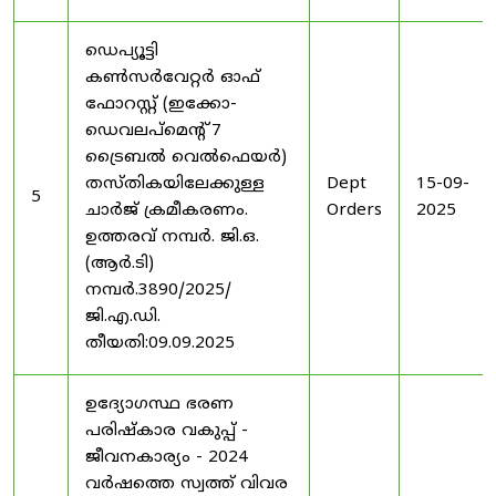
ഡെപ്യൂട്ടി
കൺസർവേറ്റർ ഓഫ്
ഫോറസ്റ്റ് (ഇക്കോ-
ഡെവലപ്മെന്റ് 7
ട്രൈബൽ വെൽഫെയർ)
തസ്തികയിലേക്കുള്ള
Dept
15-09-
5
ചാർജ് ക്രമീകരണം.
Orders
2025
ഉത്തരവ് നമ്പർ. ജി.ഒ.
(ആർ.ടി)
നമ്പർ.3890/2025/
ജി.എ.ഡി.
തീയതി:09.09.2025
ഉദ്യോഗസ്ഥ ഭരണ
പരിഷ്കാര വകുപ്പ് -
ജീവനകാര്യം - 2024
വർഷത്തെ സ്വത്ത് വിവര