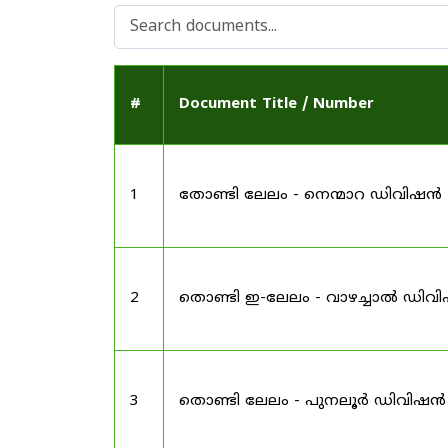
#
Document Title / Number
1
തോണ്ടി ലേലം - നെന്മാറ ഡിവിഷൻ
2
തൊണ്ടി ഇ-ലേലം - വാഴച്ചാൽ ഡിവ
3
തൊണ്ടി ലേലം - പുനലൂർ ഡിവിഷൻ