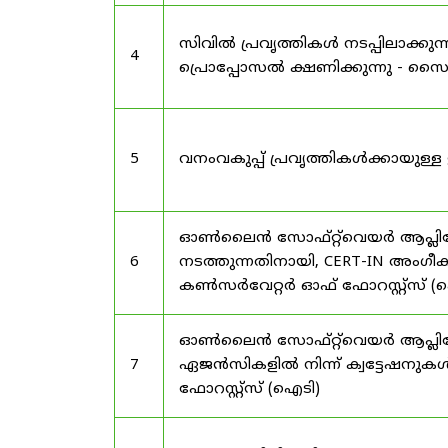
സിവിൽ പ്രവൃത്തികൾ നടപ്പിലാക്
4
പ്രൊപ്പോസൽ ക്ഷണിക്കുന്നു - സൈലന
5
വനംവകുപ്പ് പ്രവൃത്തികൾക്കായു
ഓൺലൈൻ സോഫ്റ്റ്‌വെയർ ആപ്ലിക്കേ
6
നടത്തുന്നതിനായി, CERT-IN അംഗീക
കൺസർവേറ്റർ ഓഫ് ഫോറസ്റ്റ്സ് (ഐ
ഓൺലൈൻ സോഫ്റ്റ്‌വെയർ ആപ്ലിക്ക
7
ഏജൻസികളിൽ നിന്ന് ക്വട്ടേഷനുകൾ
ഫോറസ്റ്റ്സ് (ഐടി)