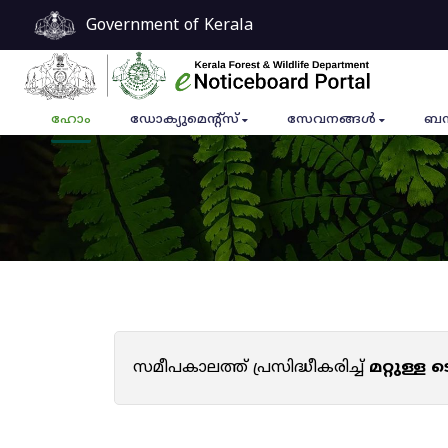
Government of Kerala
ഹോം
ഡോക്യുമെൻ്റ്സ്
സേവനങ്ങൾ
ബന
സമീപകാലത്ത് പ്രസിദ്ധീകരിച്ച്
മറ്റുള്