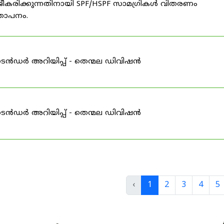
ീകരിക്കുന്നതിനായി SPF/HSPF സാമഗ്രികൾ വിതരണം
്ഞാപനം.
ടെൻഡർ അറിയിപ്പ് - തെന്മല ഡിവിഷൻ
ടെൻഡർ അറിയിപ്പ് - തെന്മല ഡിവിഷൻ
‹
1
2
3
4
5