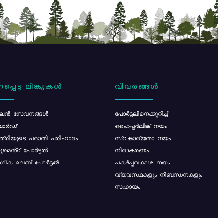
പ്പെട്ട ലിങ്കുകൾ
വിവരങ്ങൾ
ൻ സേവനങ്ങൾ
പോര്‍ട്ടലിനെക്കുറിച്ച്
ോർഡ്
ഹൈപ്പർലിങ്ക് നയം
്ത്രിയുടെ പരാതി പരിഹാരം
സ്വകാര്യതാ നയം
മെൻ്റ് പോർട്ടൽ
നിരാകരണം
ിക വെബ് പോർട്ടൽ
പകർപ്പവകാശ നയം
വ്യവസ്ഥകളും നിബന്ധനകളും
സഹായം