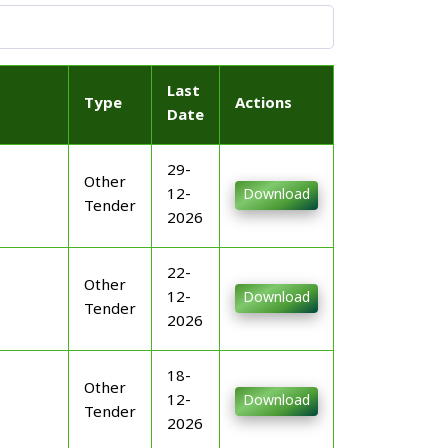
Last
Type
Actions
Date
29-
Other
12-
Download
Tender
2026
22-
Other
12-
Download
Tender
2026
18-
Other
12-
Download
Tender
2026