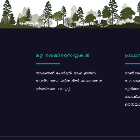
മറ്റ് വെബ്സൈറ്റുകൾ
പ്രധാന
നാഷണൽ പോർട്ടൽ ഓഫ് ഇന്ത്യ
ഓൺലൈ
കേന്ദ്ര വനം പരിസ്ഥിതി കാലാവസ്ഥ
ഡാഷ്ബ
വ്യതിയാന വകുപ്പ്
മുഖ്യമന
ഡോക്യു
ഔദ്യോഗ