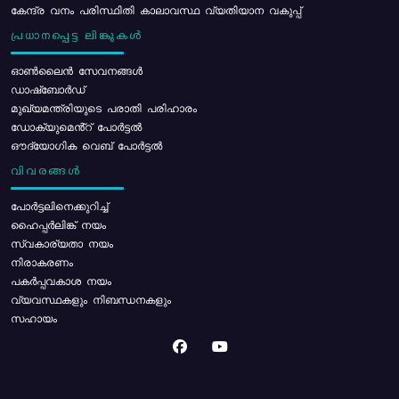
കേന്ദ്ര വനം പരിസ്ഥിതി കാലാവസ്ഥ വ്യതിയാന വകുപ്പ്
പ്രധാനപ്പെട്ട ലിങ്കുകൾ
ഓൺലൈൻ സേവനങ്ങൾ
ഡാഷ്ബോർഡ്
മുഖ്യമന്ത്രിയുടെ പരാതി പരിഹാരം
ഡോക്യുമെൻ്റ് പോർട്ടൽ
ഔദ്യോഗിക വെബ് പോർട്ടൽ
വിവരങ്ങൾ
പോര്‍ട്ടലിനെക്കുറിച്ച്
ഹൈപ്പർലിങ്ക് നയം
സ്വകാര്യതാ നയം
നിരാകരണം
പകർപ്പവകാശ നയം
വ്യവസ്ഥകളും നിബന്ധനകളും
സഹായം