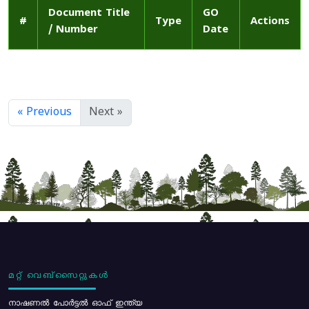
Document Title
GO
#
Type
Actions
/ Number
Date
« Previous
Next »
മറ്റ് വെബ്സൈറ്റുകൾ
നാഷണൽ പോർട്ടൽ ഓഫ് ഇന്ത്യ