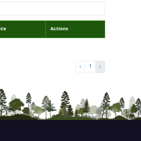
ate
Actions
‹
1
›