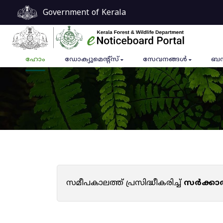
Government of Kerala
ഹോം
ഡോക്യുമെൻ്റ്സ്
സേവനങ്ങൾ
ബന
സമീപകാലത്ത് പ്രസിദ്ധീകരിച്ച്
സർക്കാ