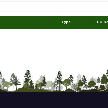
Type
GO D