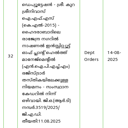
ഡെപ്യൂട്ടേഷൻ - ശ്രീ. കുറ
ശ്രീനിവാസ്
ഐ.എഫ്.എസ്
(കെ.എൽ-2015) -
ഹൈദരാബാദിലെ
രാജേന്ദ്ര നഗറിൽ
നാഷണൽ ഇൻസ്റ്റിറ്റ്യൂട്ട്
ഓഫ് പ്ലാന്റ് ഹെൽത്ത്
Dept
14-08-
32
മാനേജ്‌മെന്റിൽ
Orders
2025
(എൻ.ഐ.പി.എച്ച്.എം)
രജിസ്ട്രാർ
തസ്തികയിലേക്കുള്ള
നിയമനം - സംസ്ഥാന
കേഡറിൽ നിന്ന്
ഒഴിവായി. ജി.ഒ.(ആർ.ടി)
നമ്പർ.3519/2025/
ജി.എ.ഡി.
തീയതി:11.08.2025