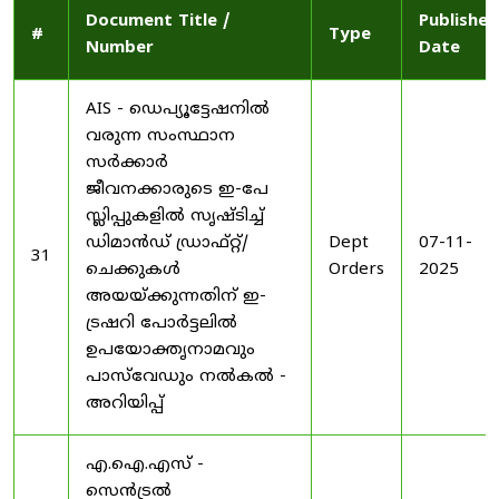
Document Title /
Published
#
Type
Number
Date
AIS - ഡെപ്യൂട്ടേഷനിൽ
വരുന്ന സംസ്ഥാന
സർക്കാർ
ജീവനക്കാരുടെ ഇ-പേ
സ്ലിപ്പുകളിൽ സൃഷ്ടിച്ച്
ഡിമാൻഡ് ഡ്രാഫ്റ്റ്/
Dept
07-11-
31
ചെക്കുകൾ
Orders
2025
അയയ്ക്കുന്നതിന് ഇ-
ട്രഷറി പോർട്ടലിൽ
ഉപയോക്തൃനാമവും
പാസ്‌വേഡും നൽകൽ -
അറിയിപ്പ്
എ.ഐ.എസ് -
സെൻട്രൽ