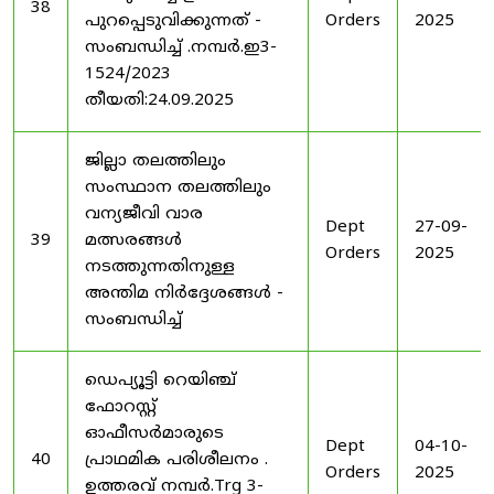
38
പുറപ്പെടുവിക്കുന്നത് -
Orders
2025
സംബന്ധിച്ച് .നമ്പർ.ഇ3-
1524/2023
തീയതി:24.09.2025
ജില്ലാ തലത്തിലും
സംസ്ഥാന തലത്തിലും
വന്യജീവി വാര
Dept
27-09-
39
മത്സരങ്ങൾ
Orders
2025
നടത്തുന്നതിനുള്ള
അന്തിമ നിർദ്ദേശങ്ങൾ -
സംബന്ധിച്ച്
ഡെപ്യൂട്ടി റെയിഞ്ച്
ഫോറസ്റ്റ്
ഓഫീസർമാരുടെ
Dept
04-10-
40
പ്രാഥമിക പരിശീലനം .
Orders
2025
ഉത്തരവ് നമ്പർ.Trg 3-