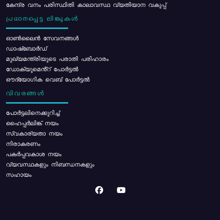
കേന്ദ്ര വനം പരിസ്ഥിതി കാലാവസ്ഥ വ്യതിയാന വകുപ്പ്
പ്രധാനപ്പെട്ട ലിങ്കുകൾ
ഓൺലൈൻ സേവനങ്ങൾ
ഡാഷ്ബോർഡ്
മുഖ്യമന്ത്രിയുടെ പരാതി പരിഹാരം
ഡോക്യുമെൻ്റ് പോർട്ടൽ
ഔദ്യോഗിക വെബ് പോർട്ടൽ
വിവരങ്ങൾ
പോര്‍ട്ടലിനെക്കുറിച്ച്
ഹൈപ്പർലിങ്ക് നയം
സ്വകാര്യതാ നയം
നിരാകരണം
പകർപ്പവകാശ നയം
വ്യവസ്ഥകളും നിബന്ധനകളും
സഹായം