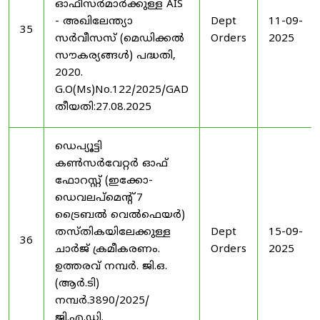
ഓഫീസർമാർക്കുള്ള AIS
- അഖിലേന്ത്യാ
Dept
11-09-
35
സർവീസസ് (മെഡിക്കൽ
Orders
2025
സൗകര്യങ്ങൾ) പദ്ധതി,
2020.
G.O(Ms)No.122/2025/GAD
തീയതി:27.08.2025
ഡെപ്യൂട്ടി
കൺസർവേറ്റർ ഓഫ്
ഫോറസ്റ്റ് (ഇക്കോ-
ഡെവലപ്മെന്റ് 7
ട്രൈബൽ വെൽഫെയർ)
തസ്തികയിലേക്കുള്ള
Dept
15-09-
36
ചാർജ് ക്രമീകരണം.
Orders
2025
ഉത്തരവ് നമ്പർ. ജി.ഒ.
(ആർ.ടി)
നമ്പർ.3890/2025/
ജി.എ.ഡി.