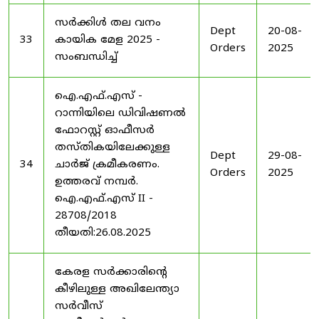
സർക്കിൾ തല വനം
Dept
20-08-
33
കായിക മേള 2025 -
Orders
2025
സംബന്ധിച്ച്
ഐ.എഫ്.എസ് -
റാന്നിയിലെ ഡിവിഷണൽ
ഫോറസ്റ്റ് ഓഫീസർ
തസ്തികയിലേക്കുള്ള
Dept
29-08-
34
ചാർജ് ക്രമീകരണം.
Orders
2025
ഉത്തരവ് നമ്പർ.
ഐ.എഫ്.എസ് II -
28708/2018
തീയതി:26.08.2025
കേരള സർക്കാരിന്റെ
കീഴിലുള്ള അഖിലേന്ത്യാ
സർവീസ്