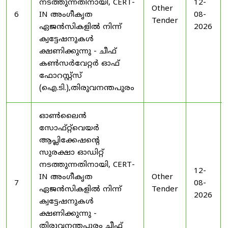
നടത്തുന്നതിനായി, CERT-
12-
Other
6
IN അംഗീകൃത
08-
Tender
ഏജൻസികളിൽ നിന്ന്
2026
ക്വട്ടേഷനുകൾ
ക്ഷണിക്കുന്നു - ചീഫ്
കൺസർവേറ്റർ ഓഫ്
ഫോറസ്റ്റ്സ്
(ഐ.ടി.),തിരുവനന്തപുരം
ഓൺലൈൻ
സോഫ്റ്റ്‌വെയർ
ആപ്ലിക്കേഷന്റെ
സുരക്ഷാ ഓഡിറ്റ്
നടത്തുന്നതിനായി, CERT-
12-
IN അംഗീകൃത
Other
7
08-
ഏജൻസികളിൽ നിന്ന്
Tender
2026
ക്വട്ടേഷനുകൾ
ക്ഷണിക്കുന്നു -
തിരുവനന്തപുരം ചീഫ്