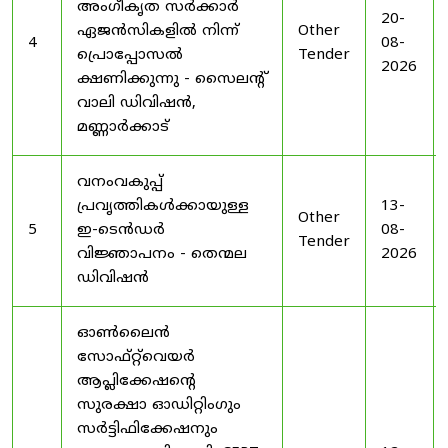
അംഗീകൃത സർക്കാർ
20-
ഏജൻസികളിൽ നിന്ന്
Other
4
08-
പ്രൊപ്പോസൽ
Tender
2026
ക്ഷണിക്കുന്നു - സൈലന്റ്
വാലി ഡിവിഷൻ,
മണ്ണാർക്കാട്
വനംവകുപ്പ്
പ്രവൃത്തികൾക്കായുള്ള
13-
Other
5
ഇ-ടെൻഡർ
08-
Tender
വിജ്ഞാപനം - തെന്മല
2026
ഡിവിഷൻ
ഓൺലൈൻ
സോഫ്റ്റ്‌വെയർ
ആപ്ലിക്കേഷന്റെ
സുരക്ഷാ ഓഡിറ്റിംഗും
സർട്ടിഫിക്കേഷനും