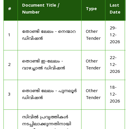
Document Title /
Last
#
Type
Number
Date
29-
തോണ്ടി ലേലം - നെന്മാറ
Other
1
12-
ഡിവിഷൻ
Tender
2026
22-
തൊണ്ടി ഇ-ലേലം -
Other
2
12-
വാഴച്ചാൽ ഡിവിഷൻ
Tender
2026
18-
തൊണ്ടി ലേലം - പുനലൂർ
Other
3
12-
ഡിവിഷൻ
Tender
2026
സിവിൽ പ്രവൃത്തികൾ
നടപ്പിലാക്കുന്നതിനായി