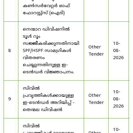
കൺസർവേറ്റർ ഓഫ്
ഫോറസ്റ്റ്സ് (ഐടി)
നെന്മാറ ഡിവിഷനിൽ
ടൂൾ റൂം
സജ്ജീകരിക്കുന്നതിനായി
10-
Other
8
SPF/HSPF സാമഗ്രികൾ
08-
Tender
വിതരണം
2026
ചെയ്യുന്നതിനുള്ള ഇ-
ടെൻഡർ വിജ്ഞാപനം.
സിവിൽ
10-
പ്രവൃത്തികൾക്കായുള്ള
Other
9
08-
ഇ-ടെൻഡർ അറിയിപ്പ് -
Tender
2026
തെന്മല ഡിവിഷൻ
സിവിൽ
10-