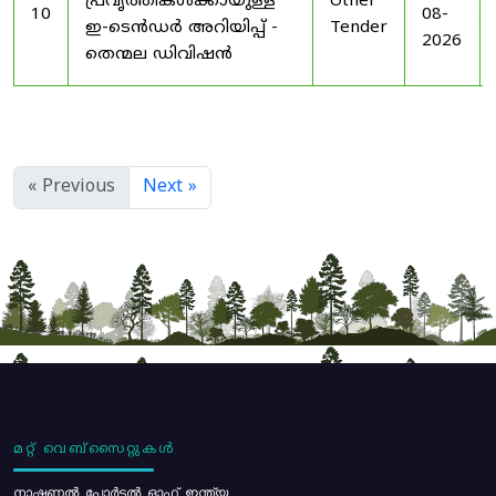
പ്രവൃത്തികൾക്കായുള്ള
Other
10
08-
ഇ-ടെൻഡർ അറിയിപ്പ് -
Tender
2026
തെന്മല ഡിവിഷൻ
« Previous
Next »
മറ്റ് വെബ്സൈറ്റുകൾ
നാഷണൽ പോർട്ടൽ ഓഫ് ഇന്ത്യ