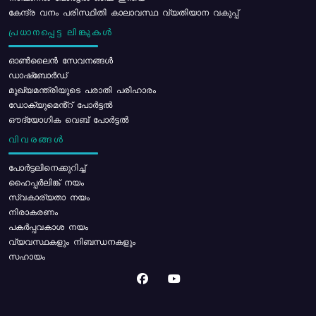
കേന്ദ്ര വനം പരിസ്ഥിതി കാലാവസ്ഥ വ്യതിയാന വകുപ്പ്
പ്രധാനപ്പെട്ട ലിങ്കുകൾ
ഓൺലൈൻ സേവനങ്ങൾ
ഡാഷ്ബോർഡ്
മുഖ്യമന്ത്രിയുടെ പരാതി പരിഹാരം
ഡോക്യുമെൻ്റ് പോർട്ടൽ
ഔദ്യോഗിക വെബ് പോർട്ടൽ
വിവരങ്ങൾ
പോര്‍ട്ടലിനെക്കുറിച്ച്
ഹൈപ്പർലിങ്ക് നയം
സ്വകാര്യതാ നയം
നിരാകരണം
പകർപ്പവകാശ നയം
വ്യവസ്ഥകളും നിബന്ധനകളും
സഹായം