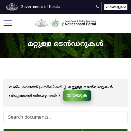
Government of Kerala
മറ്റുള്ള ടെൻഡറുകൾ
സമീപകാലത്ത് പ്രസിദ്ധീകരിച്ച്
മറ്റുള്ള ടെൻഡറുകൾ
.
തിരയുക
വിപുലമായി തിരയുന്നതിന്