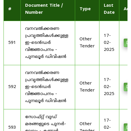
Document Title /
Last
#
Type
Act
Number
Date
വനവൽക്കരണ
പ്രവൃത്തികൾക്കുള്ള
17-
Other
591
ഇ-ടെൻഡർ
02-
Do
Tender
വിജ്ഞാപനം -
2025
പുനലൂർ ഡിവിഷൻ
വനവൽക്കരണ
പ്രവൃത്തികൾക്കുള്ള
17-
Other
592
ഇ-ടെൻഡർ
02-
Do
Tender
വിജ്ഞാപനം -
2025
പുനലൂർ ഡിവിഷൻ
സോഫ്റ്റ് വുഡ്
17-
മരങ്ങളുടെ പുനർ-
Other
593
02-
Do