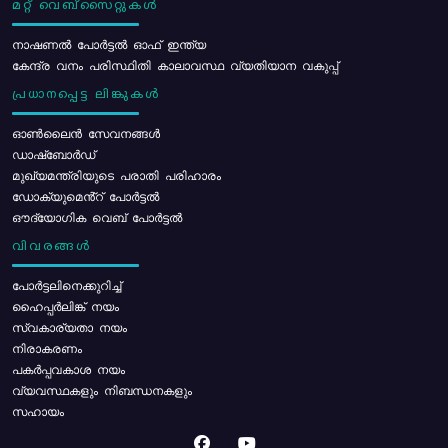
മറ്റ് വെബ്സൈറ്റുകൾ
നാഷണൽ പോർട്ടൽ ഓഫ് ഇന്ത്യ
കേന്ദ്ര വനം പരിസ്ഥിതി കാലാവസ്ഥ വ്യതിയാന വകുപ്പ്
പ്രധാനപ്പെട്ട ലിങ്കുകൾ
ഓൺലൈൻ സേവനങ്ങൾ
ഡാഷ്ബോർഡ്
മുഖ്യമന്ത്രിയുടെ പരാതി പരിഹാരം
ഡോക്യുമെൻ്റ് പോർട്ടൽ
ഔദ്യോഗിക വെബ് പോർട്ടൽ
വിവരങ്ങൾ
പോര്‍ട്ടലിനെക്കുറിച്ച്
ഹൈപ്പർലിങ്ക് നയം
സ്വകാര്യതാ നയം
നിരാകരണം
പകർപ്പവകാശ നയം
വ്യവസ്ഥകളും നിബന്ധനകളും
സഹായം