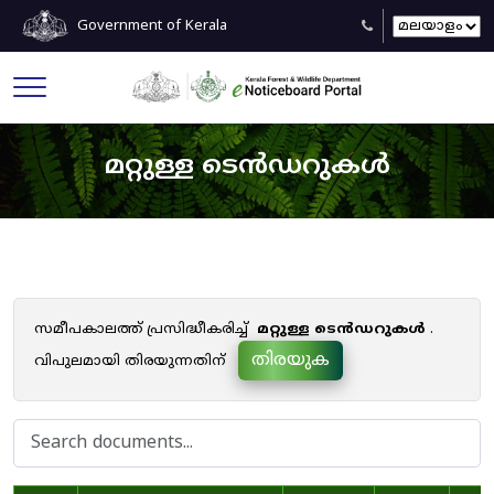
Government of Kerala
മറ്റുള്ള ടെൻഡറുകൾ
സമീപകാലത്ത് പ്രസിദ്ധീകരിച്ച്
മറ്റുള്ള ടെൻഡറുകൾ
.
തിരയുക
വിപുലമായി തിരയുന്നതിന്