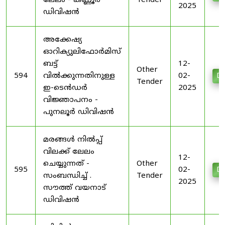
ലേലം - കണ്ണൂർ
Tender
2025
ഡിവിഷൻ
അക്കേഷ്യ
ഓറിക്യുലിഫോർമിസ്
ബട്ട്
12-
Other
594
വിൽക്കുന്നതിനുള്ള
02-
Do
Tender
ഇ-ടെൻഡർ
2025
വിജ്ഞാപനം -
പുനലൂർ ഡിവിഷൻ
മരങ്ങൾ നിൽപ്പ്
വിലക്ക് ലേലം
12-
ചെയ്യുന്നത് -
Other
595
02-
Do
സംബന്ധിച്ച് .
Tender
2025
സൗത്ത് വയനാട്
ഡിവിഷൻ