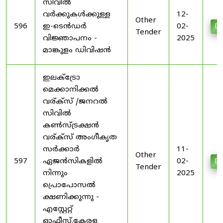
സിവിൽ
വർക്കുകൾക്കുള്ള
12-
Other
596
ഇ-ടെൻഡർ
02-
Do
Tender
വിജ്ഞാപനം -
2025
മാങ്കുളം ഡിവിഷൻ
ഇലക്ട്രോ
മെക്കാനിക്കൽ
വര്ക്സ് /ജനറൽ
സിവിൽ
കൺസ്ട്രക്ഷൻ
വര്ക്സ് അംഗീകൃത
സർക്കാർ
11-
Other
597
ഏജൻസികളിൽ
02-
Do
Tender
നിന്നും
2025
പ്രൊപോസൽ
ക്ഷണിക്കുന്നു -
എസ്റ്റേറ്റ്
ഓഫീസ്.കേരള