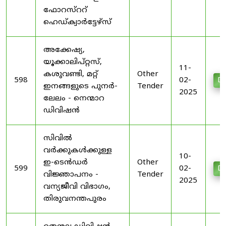
ഫോറസ്ററ്
ഹെഡ്ക്വാർട്ടേഴ്‌സ്
അക്കേഷ്യ,
യൂക്കാലിപ്റ്റസ്,
11-
കശുവണ്ടി, മറ്റ്
Other
598
02-
Do
ഇനങ്ങളുടെ പുനർ-
Tender
2025
ലേലം - നെന്മാറ
ഡിവിഷൻ
സിവിൽ
വർക്കുകൾക്കുള്ള
10-
ഇ-ടെൻഡർ
Other
599
02-
Do
വിജ്ഞാപനം -
Tender
2025
വന്യജീവി വിഭാഗം,
തിരുവനന്തപുരം