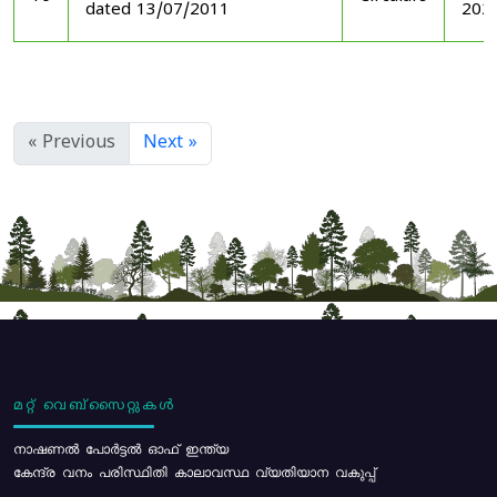
dated 13/07/2011
202
« Previous
Next »
മറ്റ് വെബ്സൈറ്റുകൾ
നാഷണൽ പോർട്ടൽ ഓഫ് ഇന്ത്യ
കേന്ദ്ര വനം പരിസ്ഥിതി കാലാവസ്ഥ വ്യതിയാന വകുപ്പ്