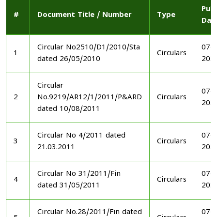
Publ
#
Document Title / Number
Type
Dat
Circular No2510/D1/2010/Sta
07-1
1
Circulars
dated 26/05/2010
202
Circular
07-1
2
No.9219/AR12/1/2011/P&ARD
Circulars
202
dated 10/08/2011
Circular No 4/2011 dated
07-1
3
Circulars
21.03.2011
202
Circular No 31/2011/Fin
07-1
4
Circulars
dated 31/05/2011
202
Circular No.28/2011/Fin dated
07-1