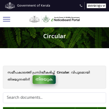
Government of Kerala
Circular
സമീപകാലത്ത് പ്രസിദ്ധീകരിച്ച്
Circular
. വിപുലമായി
തിരയുക
തിരയുന്നതിന്