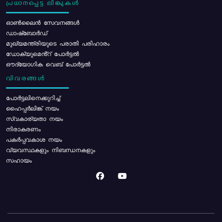
പ്രധാനപ്പെട്ട ലിങ്കുകൾ
ഓൺലൈൻ സേവനങ്ങൾ
ഡാഷ്ബോർഡ്
മുഖ്യമന്ത്രിയുടെ പരാതി പരിഹാരം
ഡോക്യുമെൻ്റ് പോർട്ടൽ
ഔദ്യോഗിക വെബ് പോർട്ടൽ
വിവരങ്ങൾ
പോര്‍ട്ടലിനെക്കുറിച്ച്
ഹൈപ്പർലിങ്ക് നയം
സ്വകാര്യതാ നയം
നിരാകരണം
പകർപ്പവകാശ നയം
വ്യവസ്ഥകളും നിബന്ധനകളും
സഹായം