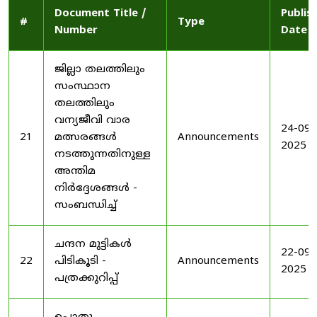
Document Title /
Publis
#
Type
Number
Date
ജില്ലാ തലത്തിലും
സംസ്ഥാന
തലത്തിലും
വന്യജീവി വാര
24-09-
21
മത്സരങ്ങൾ
Announcements
2025
നടത്തുന്നതിനുള്ള
അന്തിമ
നിർദ്ദേശങ്ങൾ -
സംബന്ധിച്ച്
ചന്ദന മുട്ടികൾ
22-09-
22
പിടികൂടി -
Announcements
2025
പത്രക്കുറിപ്പ്