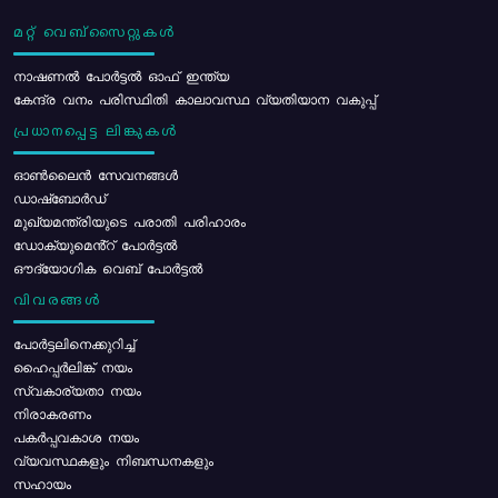
മറ്റ് വെബ്സൈറ്റുകൾ
നാഷണൽ പോർട്ടൽ ഓഫ് ഇന്ത്യ
കേന്ദ്ര വനം പരിസ്ഥിതി കാലാവസ്ഥ വ്യതിയാന വകുപ്പ്
പ്രധാനപ്പെട്ട ലിങ്കുകൾ
ഓൺലൈൻ സേവനങ്ങൾ
ഡാഷ്ബോർഡ്
മുഖ്യമന്ത്രിയുടെ പരാതി പരിഹാരം
ഡോക്യുമെൻ്റ് പോർട്ടൽ
ഔദ്യോഗിക വെബ് പോർട്ടൽ
വിവരങ്ങൾ
പോര്‍ട്ടലിനെക്കുറിച്ച്
ഹൈപ്പർലിങ്ക് നയം
സ്വകാര്യതാ നയം
നിരാകരണം
പകർപ്പവകാശ നയം
വ്യവസ്ഥകളും നിബന്ധനകളും
സഹായം