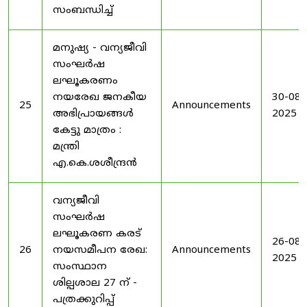
സംബന്ധിച്ച്
മനുഷ്യ - വന്യജീവി
സംഘർഷ
ലഘൂകരണം
നയരേഖ ജനകീയ
30-08-
25
Announcements
അഭിപ്രായങ്ങൾ
2025
കേട്ടു മാത്രം :
മന്ത്രി
എ.കെ.ശശീന്ദ്രൻ
വന്യജീവി
സംഘർഷ
ലഘൂകരണ കരട്
26-08-
26
നയസമീപന രേഖ:
Announcements
2025
സംസ്ഥാന
ശില്പശാല 27 ന് -
പത്രക്കുറിപ്പ്