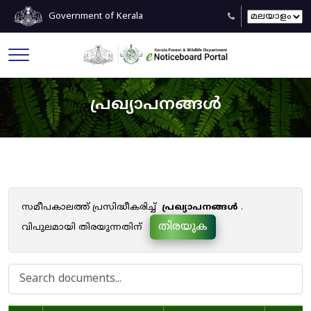
Government of Kerala
പ്രഖ്യാപനങ്ങൾ
സമീപകാലത്ത് പ്രസിദ്ധീകരിച്ച്
പ്രഖ്യാപനങ്ങൾ
.
തിരയുക
വിപുലമായി തിരയുന്നതിന്