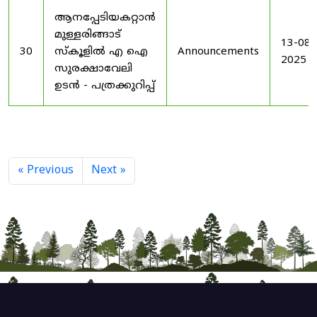
ആനപ്പേടിയകറ്റാൻ
മുള്ളരിങ്ങാട്
13-08-
30
സ്കൂളിൽ എ ഐ
Announcements
2025
സുരക്ഷാവേലി
ഉടൻ - പത്രക്കുറിപ്പ്
« Previous
Next »