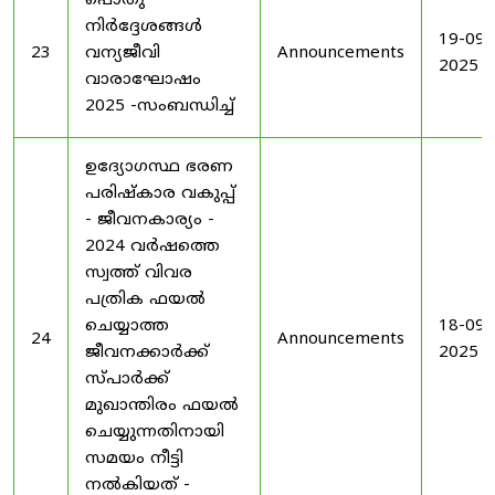
പൊതു
നിർദ്ദേശങ്ങൾ
19-09-
23
വന്യജീവി
Announcements
2025
വാരാഘോഷം
2025 -സംബന്ധിച്ച്
ഉദ്യോഗസ്ഥ ഭരണ
പരിഷ്കാര വകുപ്പ്
- ജീവനകാര്യം -
2024 വർഷത്തെ
സ്വത്ത് വിവര
പത്രിക ഫയൽ
ചെയ്യാത്ത
18-09-
24
Announcements
ജീവനക്കാർക്ക്
2025
സ്പാർക്ക്
മുഖാന്തിരം ഫയൽ
ചെയ്യുന്നതിനായി
സമയം നീട്ടി
നൽകിയത് -