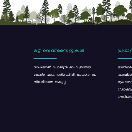
മറ്റ് വെബ്സൈറ്റുകൾ
പ്രധാന
നാഷണൽ പോർട്ടൽ ഓഫ് ഇന്ത്യ
ഓൺലൈ
കേന്ദ്ര വനം പരിസ്ഥിതി കാലാവസ്ഥ
ഡാഷ്ബ
വ്യതിയാന വകുപ്പ്
മുഖ്യമന
ഡോക്യു
ഔദ്യോഗ