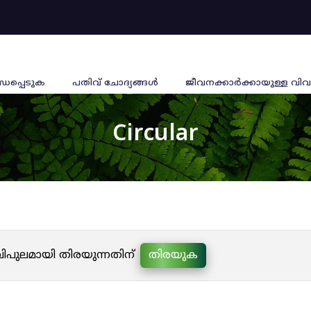
്ധപ്പെടുക
പതിവ് ചോദ്യങ്ങൾ
ജീവനക്കാര്‍ക്കായുള്ള വിവ
Circular
 വിപുലമായി തിരയുന്നതിന്
തിരയുക