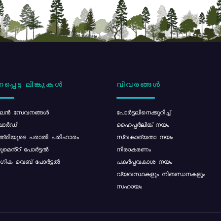
പ്പെട്ട ലിങ്കുകൾ
വിവരങ്ങൾ
ൻ സേവനങ്ങൾ
പോര്‍ട്ടലിനെക്കുറിച്ച്
ോർഡ്
ഹൈപ്പർലിങ്ക് നയം
്ത്രിയുടെ പരാതി പരിഹാരം
സ്വകാര്യതാ നയം
മെൻ്റ് പോർട്ടൽ
നിരാകരണം
ിക വെബ് പോർട്ടൽ
പകർപ്പവകാശ നയം
വ്യവസ്ഥകളും നിബന്ധനകളും
സഹായം