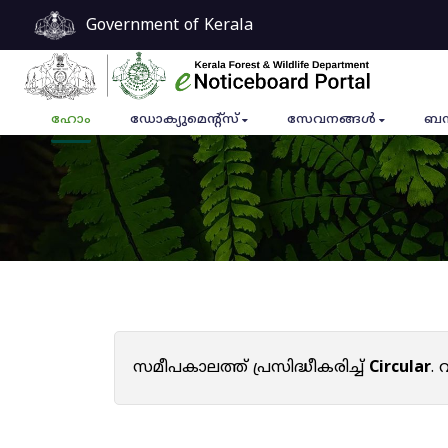
Government of Kerala
ഹോം
ഡോക്യുമെൻ്റ്സ്
സേവനങ്ങൾ
ബന
സമീപകാലത്ത് പ്രസിദ്ധീകരിച്ച്
Circular
.