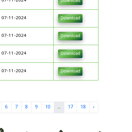
07-11-2024
Download
07-11-2024
Download
07-11-2024
Download
07-11-2024
Download
07-11-2024
Download
6
7
8
9
10
...
17
18
›