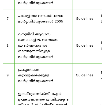
മാർഗ്ഗനിർദ്ദേശങ്ങൾ
പങ്കാളിത്ത വനപരിപാലന
19
7
Guidelines
മാർഗ്ഗനിർദ്ദേശങ്ങൾ 2006
20
വന്യജീവി ആവാസ
മേഖലകളിൽ വനേതര
19
8
പ്രവർത്തനങ്ങൾ
Guidelines
20
നടത്തുന്നതിനുള്ള
മാർഗ്ഗനിർദ്ദേശങ്ങൾ
പ്രകൃതിപഠന
19
9
ക്യാമ്പുകൾക്കുള്ള
Guidelines
20
മാർഗ്ഗനിർദ്ദേശങ്ങൾ
ഇലക്‌ട്രോണിക്‌സ്, ഐടി
ഉപകരണങ്ങൾ എന്നിവയുടെ