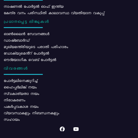
നാഷണൽ പോർട്ടൽ ഓഫ് ഇന്ത്യ
കേന്ദ്ര വനം പരിസ്ഥിതി കാലാവസ്ഥ വ്യതിയാന വകുപ്പ്
പ്രധാനപ്പെട്ട ലിങ്കുകൾ
ഓൺലൈൻ സേവനങ്ങൾ
ഡാഷ്ബോർഡ്
മുഖ്യമന്ത്രിയുടെ പരാതി പരിഹാരം
ഡോക്യുമെൻ്റ് പോർട്ടൽ
ഔദ്യോഗിക വെബ് പോർട്ടൽ
വിവരങ്ങൾ
പോര്‍ട്ടലിനെക്കുറിച്ച്
ഹൈപ്പർലിങ്ക് നയം
സ്വകാര്യതാ നയം
നിരാകരണം
പകർപ്പവകാശ നയം
വ്യവസ്ഥകളും നിബന്ധനകളും
സഹായം