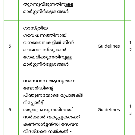
തുറന്നുവിടുന്നതിനുള്ള
മാർഗ്ഗനിർദ്ദേശങ്ങൾ
ശാസ്ത്രീയ
ഗവേഷണത്തിനായി
വനമേഖലകളിൽ നിന്ന്
19
5
Guidelines
ജൈവവസ്തുക്കൾ
20
ശേഖരിക്കുന്നതിനുള്ള
മാർഗ്ഗനിർദ്ദേശങ്ങൾ
സംസ്ഥാന ആസൂത്രണ
ബോർഡിൻ്റെ
പിന്തുണയോടെ പ്രോജക്ട്
റിപ്പോർട്ട്
19
6
തയ്യാറാക്കുന്നതിനായി
Guidelines
20
സർക്കാർ വകുപ്പുകൾക്ക്
കൺസൾട്ടൻസി സേവന
വിദഗ്ധരെ നൽകൽ -