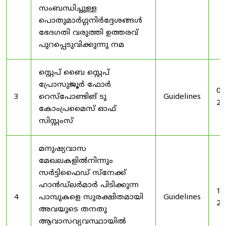
സംബന്ധിച്ചുള്ള
പൊതുമാർഗ്ഗനിർദ്ദേശങ്ങൾ
ഭേദഗതി വരുത്തി ഉത്തരവ്
പുറപ്പെടുവിക്കുന്നു നമ
സ്റ്റെപ് ബൈ സ്റ്റെപ്
പ്രോസുജൂർ ഫോർ
03
3
റെസ്‌പോണ്ടിങ് ടു
Guidelines
20
കോംപ്രമൈസ് ഓഫ്
സിസ്റ്റംസ്
മനുഷ്യവാസ
മേഖലകളിൽനിന്നും
സർട്ടിഫൈഡ് സ്നേക്ക്
ഹാൻഡ്‌ലർമാർ പിടിക്കുന്ന
19
4
പാമ്പുകളെ സുരക്ഷിതമായി
Guidelines
20
അവയുടെ തനതു
ആവാസവ്യവസ്ഥായിൽ