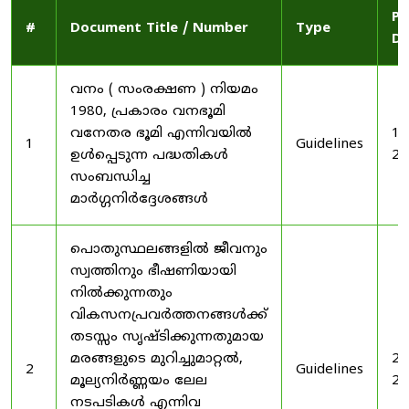
Pu
#
Document Title / Number
Type
Da
വനം ( സംരക്ഷണ ) നിയമം
1980, പ്രകാരം വനഭൂമി
വനേതര ഭൂമി എന്നിവയിൽ
19
1
Guidelines
ഉൾപ്പെടുന്ന പദ്ധതികൾ
20
സംബന്ധിച്ച
മാർഗ്ഗനിർദ്ദേശങ്ങൾ
പൊതുസ്ഥലങ്ങളിൽ ജീവനും
സ്വത്തിനും ഭീഷണിയായി
നിൽക്കുന്നതും
വികസനപ്രവർത്തനങ്ങൾക്ക്
തടസ്സം സൃഷ്ടിക്കുന്നതുമായ
മരങ്ങളുടെ മുറിച്ചുമാറ്റൽ,
20
2
Guidelines
മൂല്യനിർണ്ണയം ലേല
20
നടപടികൾ എന്നിവ