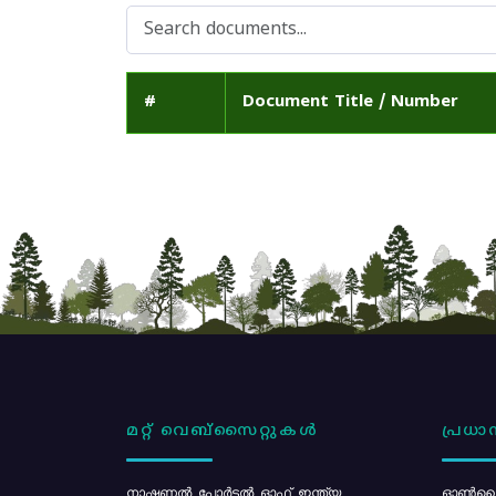
#
Document Title / Number
മറ്റ് വെബ്സൈറ്റുകൾ
പ്രധാന
നാഷണൽ പോർട്ടൽ ഓഫ് ഇന്ത്യ
ഓൺലൈ