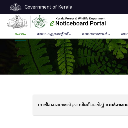
Government of Kerala
ഹോം
ഡോക്യുമെൻ്റ്സ്
സേവനങ്ങൾ
ബന
സമീപകാലത്ത് പ്രസിദ്ധീകരിച്ച്
സർക്കാ