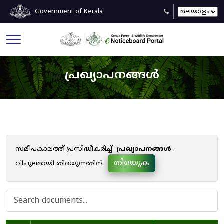
Government of Kerala
പ്രഖ്യാപനങ്ങൾ
സമീപകാലത്ത് പ്രസിദ്ധീകരിച്ച്
പ്രഖ്യാപനങ്ങൾ
.
തിരയുക
വിപുലമായി തിരയുന്നതിന്