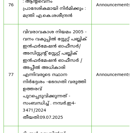
: ആന്റിവെനം
76
Announcements
പ്രാദേശികമായി നിർമിക്കും :
മന്ത്രി എ.കെ.ശശീന്ദ്രൻ
വിവരാവകാശ നിയമം 2005 -
വനം വകുപ്പിൽ സ്റ്റേറ്റ് പബ്ലിക്
ഇൻഫർമേഷൻ ഓഫീസർ/
അസിസ്റ്റന്റ് സ്റ്റേറ്റ് പബ്ലിക്
ഇൻഫർമേഷൻ ഓഫീസർ /
അപ്പീൽ അധികാരി
77
എന്നിവരുടെ സ്ഥാന
Announcements
നിർദ്ദേശം -ഭേദഗതി വരുത്തി
ഉത്തരവ്
പുറപ്പെടുവിക്കുന്നത് -
സംബന്ധിച്ച് . നമ്പർ.ഇ4-
3471/2024
തീയതി:09.07.2025