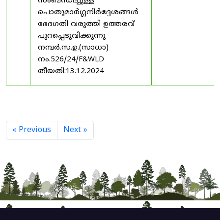
സംബന്ധിച്ചുള്ള
പൊതുമാർഗ്ഗനിർദ്ദേശങ്ങൾ
ഭേദഗതി വരുത്തി ഉത്തരവ്
പുറപ്പെടുവിക്കുന്നു
നമ്പർ.സ.ഉ.(സാധാ)
നം.526/24/F&WLD
തീയതി:13.12.2024
« Previous
Next »