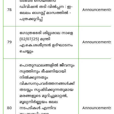
ടിംബർ സെയിൽസ്
ഡിവിഷൻ തടി വിൽപ്പന : ഇ-
78
Announcements
ലേലം ഓഗസ്റ്റ് മാസത്തിൽ -
പത്രക്കുറിപ്പ്
ഗോത്രഭേരി ശില്പശാല നാളെ
(02/07/25) മന്ത്രി
79
Announcements
എ.കെ.ശശീന്ദ്രൻ ഉദ്‌ഘാടനം
ചെയ്യും
പൊതുസ്ഥലങ്ങളിൽ ജീവനും
സ്വത്തിനും ഭീഷണിയായി
നിൽക്കുന്നതും
വികസനപ്രവർത്തനങ്ങൾക്ക്
തടസ്സം സൃഷ്ടിക്കുന്നതുമായ
മരങ്ങളുടെ മുറിച്ചുമാറ്റൽ,
മൂല്യനിർണ്ണയം ലേല
80
നടപടികൾ എന്നിവ
Announcements