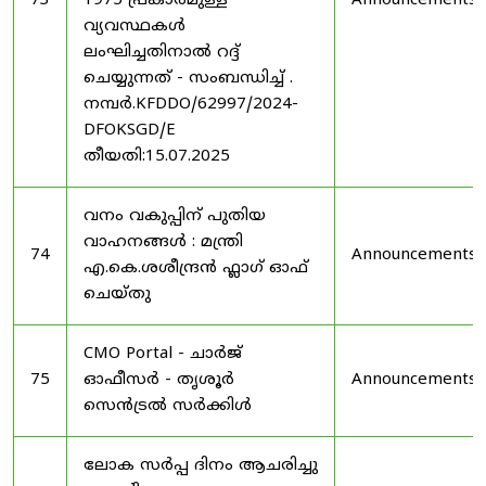
73
1975 പ്രകാരമുള്ള
Announcements
വ്യവസ്ഥകൾ
ലംഘിച്ചതിനാൽ റദ്ദ്
ചെയ്യുന്നത് - സംബന്ധിച്ച് .
നമ്പർ.KFDDO/62997/2024-
DFOKSGD/E
തീയതി:15.07.2025
വനം വകുപ്പിന് പുതിയ
വാഹനങ്ങൾ : മന്ത്രി
74
Announcements
എ.കെ.ശശീന്ദ്രൻ ഫ്ലാഗ് ഓഫ്
ചെയ്തു
CMO Portal - ചാർജ്
75
ഓഫീസർ - തൃശൂർ
Announcements
സെൻട്രൽ സർക്കിൾ
ലോക സർപ്പ ദിനം ആചരിച്ചു