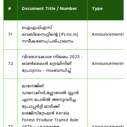
#
Document Title / Number
Type
ഐഎഫ്എസ്
71
വെബ്‌സൈറ്റിന്റെ (ifs.nic.in)
Announcements
നവീകരണം/പരിപാലനം
വിവരാവകാശ നിയമം 2025 -
72
ഓൺലൈൻ ട്രെയിനിങ്
Announcements
പ്രോഗ്രാം - സംബന്ധിച്ച്
മാനേജിങ്
ഡയറക്ടർ,ഗ്ലോബൽ സ്റ്റാർ
എന്ന പേരിൽ അനുവദിച്ച
പ്രോപ്പർട്ടി മാർക്ക്
രെജിസ്ട്രേഷൻ Kerala
Forest Produce Transit Rule