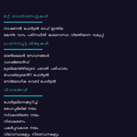
മറ്റ് വെബ്സൈറ്റുകൾ
നാഷണൽ പോർട്ടൽ ഓഫ് ഇന്ത്യ
കേന്ദ്ര വനം പരിസ്ഥിതി കാലാവസ്ഥ വ്യതിയാന വകുപ്പ്
പ്രധാനപ്പെട്ട ലിങ്കുകൾ
ഓൺലൈൻ സേവനങ്ങൾ
ഡാഷ്ബോർഡ്
മുഖ്യമന്ത്രിയുടെ പരാതി പരിഹാരം
ഡോക്യുമെൻ്റ് പോർട്ടൽ
ഔദ്യോഗിക വെബ് പോർട്ടൽ
വിവരങ്ങൾ
പോര്‍ട്ടലിനെക്കുറിച്ച്
ഹൈപ്പർലിങ്ക് നയം
സ്വകാര്യതാ നയം
നിരാകരണം
പകർപ്പവകാശ നയം
വ്യവസ്ഥകളും നിബന്ധനകളും