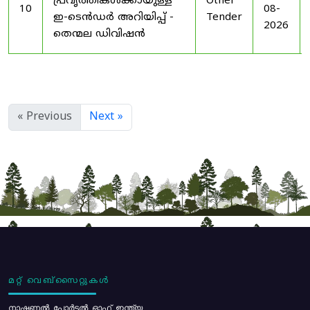
പ്രവൃത്തികൾക്കായുള്ള
Other
10
08-
ഇ-ടെൻഡർ അറിയിപ്പ് -
Tender
2026
തെന്മല ഡിവിഷൻ
« Previous
Next »
മറ്റ് വെബ്സൈറ്റുകൾ
നാഷണൽ പോർട്ടൽ ഓഫ് ഇന്ത്യ