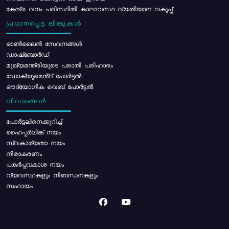
കേന്ദ്ര വനം പരിസ്ഥിതി കാലാവസ്ഥ വ്യതിയാന വകുപ്പ്
പ്രധാനപ്പെട്ട ലിങ്കുകൾ
ഓൺലൈൻ സേവനങ്ങൾ
ഡാഷ്ബോർഡ്
മുഖ്യമന്ത്രിയുടെ പരാതി പരിഹാരം
ഡോക്യുമെൻ്റ് പോർട്ടൽ
ഔദ്യോഗിക വെബ് പോർട്ടൽ
വിവരങ്ങൾ
പോര്‍ട്ടലിനെക്കുറിച്ച്
ഹൈപ്പർലിങ്ക് നയം
സ്വകാര്യതാ നയം
നിരാകരണം
പകർപ്പവകാശ നയം
വ്യവസ്ഥകളും നിബന്ധനകളും
സഹായം