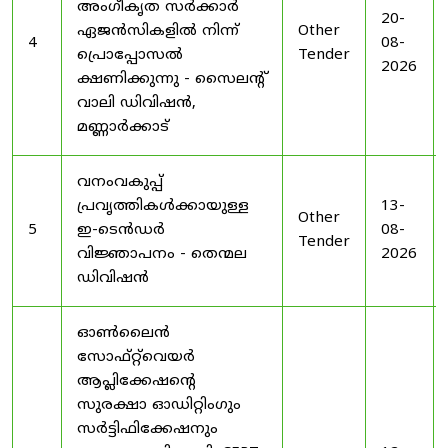
അംഗീകൃത സർക്കാർ
20-
ഏജൻസികളിൽ നിന്ന്
Other
4
08-
പ്രൊപ്പോസൽ
Tender
2026
ക്ഷണിക്കുന്നു - സൈലന്റ്
വാലി ഡിവിഷൻ,
മണ്ണാർക്കാട്
വനംവകുപ്പ്
പ്രവൃത്തികൾക്കായുള്ള
13-
Other
5
ഇ-ടെൻഡർ
08-
Tender
വിജ്ഞാപനം - തെന്മല
2026
ഡിവിഷൻ
ഓൺലൈൻ
സോഫ്റ്റ്‌വെയർ
ആപ്ലിക്കേഷന്റെ
സുരക്ഷാ ഓഡിറ്റിംഗും
സർട്ടിഫിക്കേഷനും