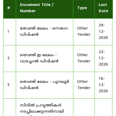
Document Title /
Last
#
Type
Number
Date
29-
തോണ്ടി ലേലം - നെന്മാറ
Other
1
12-
ഡിവിഷൻ
Tender
2026
22-
തൊണ്ടി ഇ-ലേലം -
Other
2
12-
വാഴച്ചാൽ ഡിവിഷൻ
Tender
2026
18-
തൊണ്ടി ലേലം - പുനലൂർ
Other
3
12-
ഡിവിഷൻ
Tender
2026
സിവിൽ പ്രവൃത്തികൾ
നടപ്പിലാക്കുന്നതിനായി