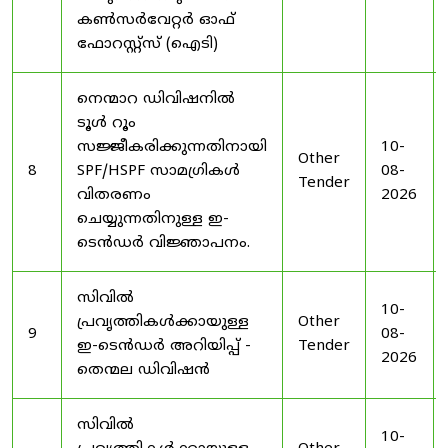
കൺസർവേറ്റർ ഓഫ്
ഫോറസ്റ്റ്സ് (ഐടി)
നെന്മാറ ഡിവിഷനിൽ
ടൂൾ റൂം
സജ്ജീകരിക്കുന്നതിനായി
10-
Other
8
SPF/HSPF സാമഗ്രികൾ
08-
Tender
വിതരണം
2026
ചെയ്യുന്നതിനുള്ള ഇ-
ടെൻഡർ വിജ്ഞാപനം.
സിവിൽ
10-
പ്രവൃത്തികൾക്കായുള്ള
Other
9
08-
ഇ-ടെൻഡർ അറിയിപ്പ് -
Tender
2026
തെന്മല ഡിവിഷൻ
സിവിൽ
10-