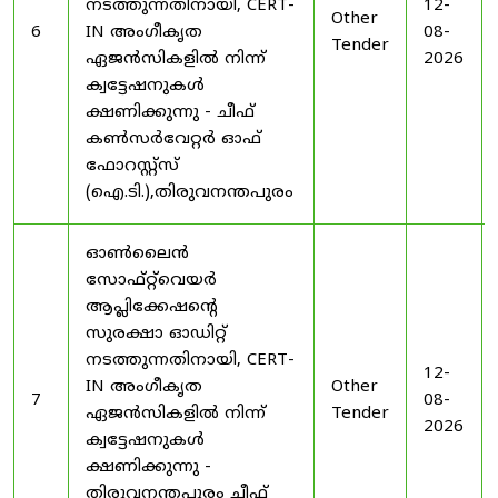
നടത്തുന്നതിനായി, CERT-
12-
Other
6
IN അംഗീകൃത
08-
Tender
ഏജൻസികളിൽ നിന്ന്
2026
ക്വട്ടേഷനുകൾ
ക്ഷണിക്കുന്നു - ചീഫ്
കൺസർവേറ്റർ ഓഫ്
ഫോറസ്റ്റ്സ്
(ഐ.ടി.),തിരുവനന്തപുരം
ഓൺലൈൻ
സോഫ്റ്റ്‌വെയർ
ആപ്ലിക്കേഷന്റെ
സുരക്ഷാ ഓഡിറ്റ്
നടത്തുന്നതിനായി, CERT-
12-
IN അംഗീകൃത
Other
7
08-
ഏജൻസികളിൽ നിന്ന്
Tender
2026
ക്വട്ടേഷനുകൾ
ക്ഷണിക്കുന്നു -
തിരുവനന്തപുരം ചീഫ്