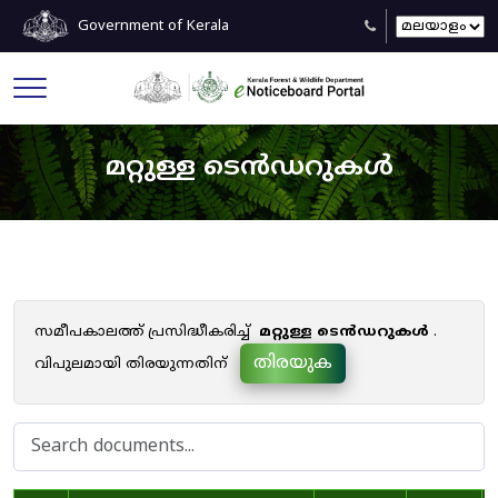
Government of Kerala
മറ്റുള്ള ടെൻഡറുകൾ
സമീപകാലത്ത് പ്രസിദ്ധീകരിച്ച്
മറ്റുള്ള ടെൻഡറുകൾ
.
തിരയുക
വിപുലമായി തിരയുന്നതിന്